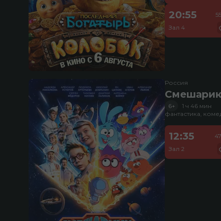
20:55
5
Зал 4
Россия
Смешарик
6+
1 ч 46 мин
фантастика, ком
12:35
4
Зал 2