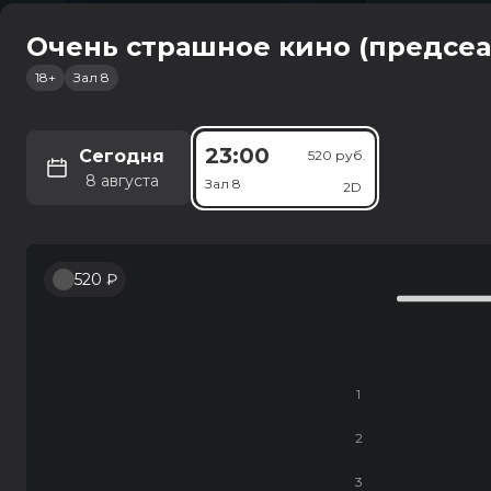
Очень страшное кино (предсеа
18+
Зал 8
Россия
Старый о
12+
1 ч 34 мин
23:00
семейный, комед
Сегодня
520 руб.
8 августа
Зал 8
2D
14:25
48
Зал 4
520 ₽
1
2
3