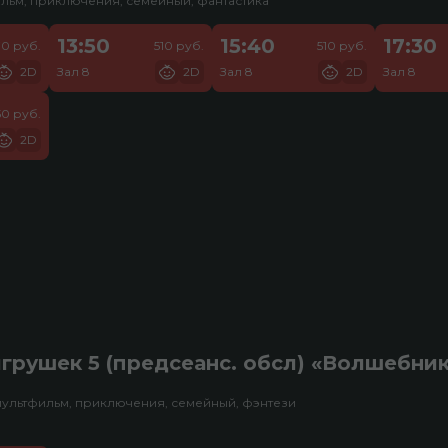
льм, приключения, семейный, фантастика
13:50
15:40
17:30
70 руб.
510 руб.
510 руб.
2D
Зал 8
2D
Зал 8
2D
Зал 8
50 руб.
2D
грушек 5 (предсеанс. обсл) «Волшебни
мультфильм, приключения, семейный, фэнтези