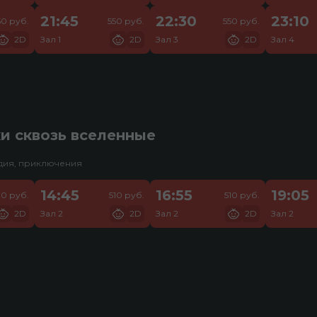
21:45
22:30
23:10
50 руб.
550 руб.
550 руб.
2D
Зал 1
2D
Зал 3
2D
Зал 4
и сквозь вселенные
едия, приключения
14:45
16:55
19:05
70 руб.
510 руб.
510 руб.
2D
Зал 2
2D
Зал 2
2D
Зал 2