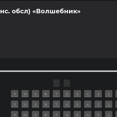
нс. обсл) «Волшебник»
рёл
ия
0 руб.
2D
11
10
9
8
7
6
5
4
3
2
11
10
9
8
7
6
5
4
3
2
11
10
9
8
7
6
5
4
3
2