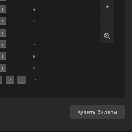
+
1
4
-
1
5
1
6
1
7
1
8
1
9
2
1
10
Купить билеты