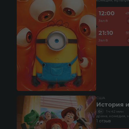
комедия, мультфи
12:00
4
Зал 8
21:10
5
Зал 8
США
История и
6+
1 ч 42 мин
драма, комедия, 
1 отзыв