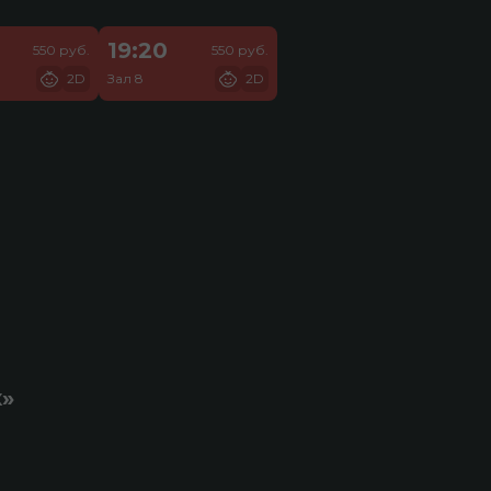
19:20
550 руб.
550 руб.
2D
Зал 8
2D
к»