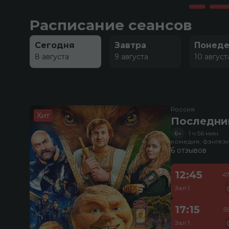
Расписание сеансов
Сегодня
Завтра
Понеде
8 августа
9 августа
10 август
Россия
Хит
Последни
6+
1 ч 56 мин
комедия, фэнтез
6 отзывов
12:45
4
Зал 1
17:15
5
Зал 1