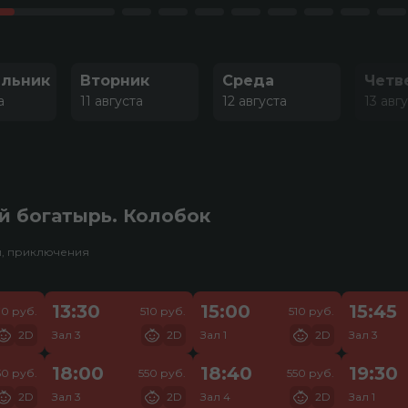
льник
Вторник
Среда
Четв
а
11 августа
12 августа
13 авг
й богатырь. Колобок
и, приключения
13:30
15:00
15:45
70 руб.
510 руб.
510 руб.
2D
Зал 3
2D
Зал 1
2D
Зал 3
18:00
18:40
19:30
50 руб.
550 руб.
550 руб.
2D
Зал 3
2D
Зал 4
2D
Зал 1