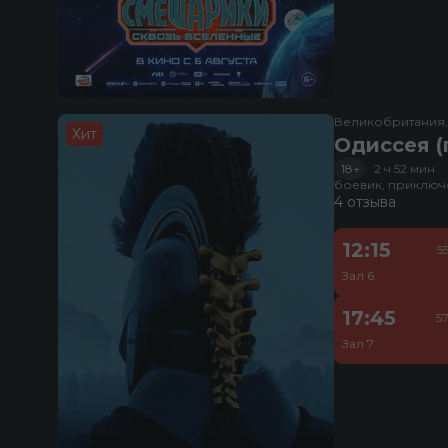
Великобритания
Хит
Одиссея (
18+
2 ч 52 мин
боевик, приключ
4 отзыва
12:15
5
Зал 6
17:45
5
Зал 7