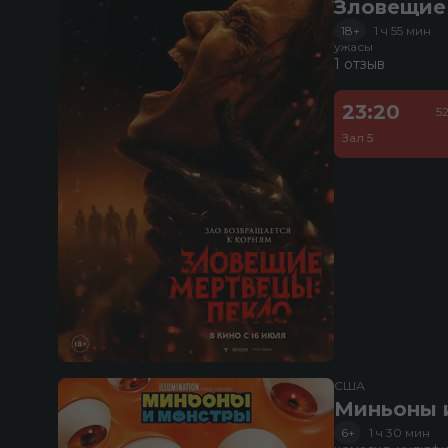
Зловещие
18+
1 ч 55 мин
ужасы
1 отзыв
23:20
5
Зал 5
США
Миньоны и
6+
1 ч 30 мин