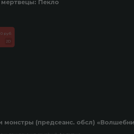
 мертвецы: Пекло
20 руб.
2D
 монстры (предсеанс. обсл) «Волшебн