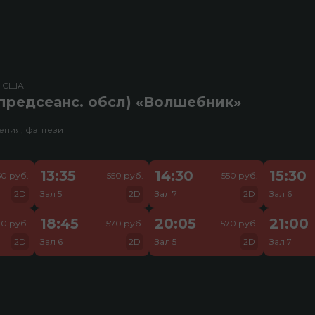
, США
предсеанс. обсл) «Волшебник»
ения, фэнтези
13:35
14:30
15:30
50 руб.
550 руб.
550 руб.
2D
Зал 5
2D
Зал 7
2D
Зал 6
18:45
20:05
21:00
70 руб.
570 руб.
570 руб.
2D
Зал 6
2D
Зал 5
2D
Зал 7