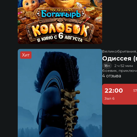
Великобритания
Хит
Одиссея (
18+
2 ч 52 мин
боевик, приключ
4 отзыва
22:00
5
Зал 6