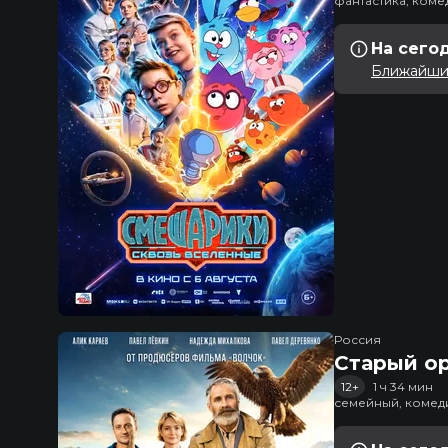
фантастика, ком
На сего
Ближайший
Россия
Старый о
12+
1 ч 34 мин
семейный, комед