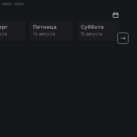
ерг
Пятница
Суббота
Во
уста
14 августа
15 августа
16 