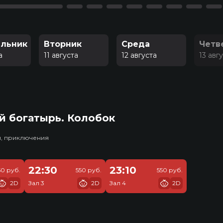
льник
Вторник
Среда
Четв
а
11 августа
12 августа
13 авг
й богатырь. Колобок
и, приключения
22:30
23:10
50 руб.
550 руб.
550 руб.
2D
Зал 3
2D
Зал 4
2D