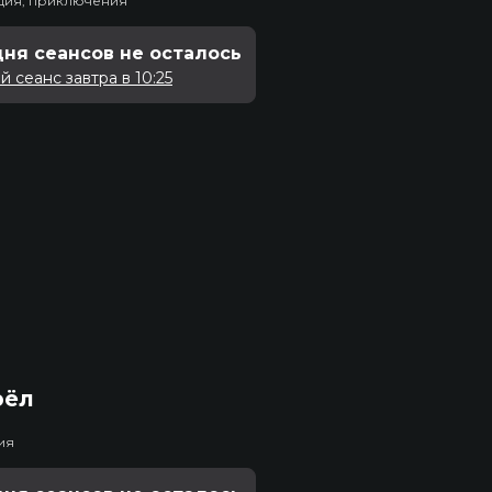
едия, приключения
дня сеансов не осталось
 сеанс завтра в 10:25
рёл
ия