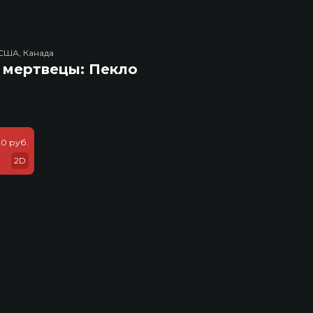
США, Канада
 мертвецы: Пекло
20 руб.
2D