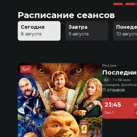
Расписание сеансов
Сегодня
Завтра
Понеде
8 августа
9 августа
10 август
Россия
Хит
Последни
6+
1 ч 56 мин
комедия, фэнтез
11 отзывов
21:45
5
Зал 1