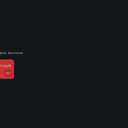
ь
дия, фэнтези
20 руб.
2D