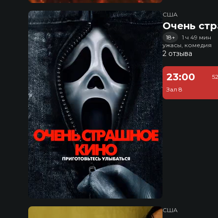
США
Очень стр
18+
1 ч 49 мин
ужасы, комедия
2 отзыва
23:00
5
Зал 8
США