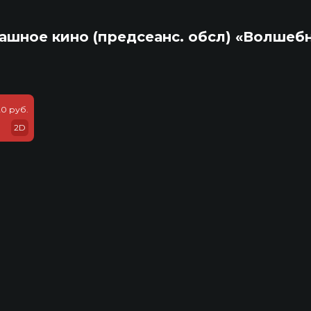
ашное кино (предсеанс. обсл) «Волшеб
20 руб.
2D