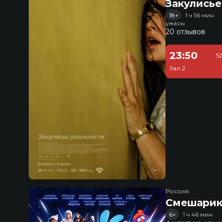
Закулисье
18+
1 ч 56 мин
ужасы
20 отзывов
23:50
5
Зал 2
Россия
Смешарик
6+
1 ч 46 мин