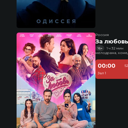
Россия
За любов
16+
1 ч 32 мин
мелодрама, коме
00:00
5
Зал 1