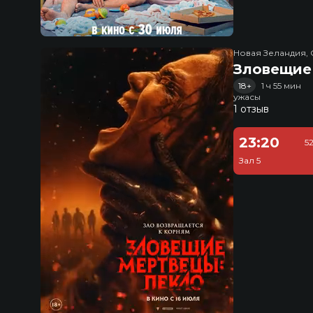
Новая Зеландия, 
Зловещие
18+
1 ч 55 мин
ужасы
1 отзыв
23:20
5
Зал 5