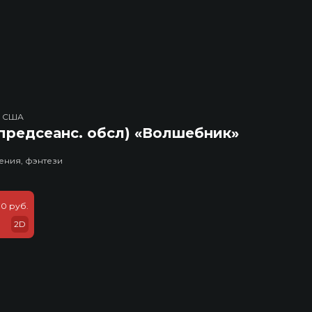
, США
предсеанс. обсл) «Волшебник»
ения, фэнтези
70 руб.
2D