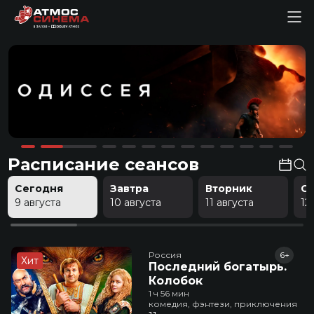
Расписание сеансов
Сегодня
Завтра
Вторник
С
9 августа
10 августа
11 августа
12
Россия
6+
Хит
Последний богатырь.
Колобок
1 ч 56 мин
комедия, фэнтези, приключения