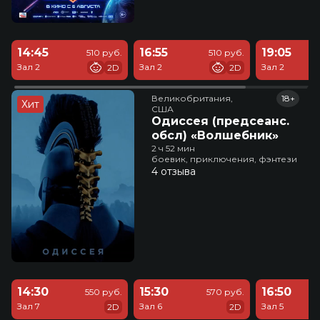
14:45
16:55
19:05
510 руб.
510 руб.
Зал 2
Зал 2
Зал 2
2D
2D
Великобритания,

18+
Хит
США
Одиссея (предсеанс.
обсл) «Волшебник»
2 ч 52 мин
боевик, приключения, фэнтези
4 отзыва
14:30
15:30
16:50
550 руб.
570 руб.
Зал 7
Зал 6
Зал 5
2D
2D