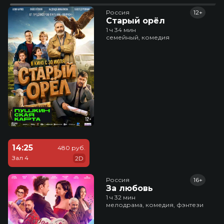
Россия
12+
Старый орёл
1 ч 34 мин
семейный, комедия
14:25
480 руб.
Зал 4
2D
Россия
16+
За любовь
1 ч 32 мин
мелодрама, комедия, фэнтези