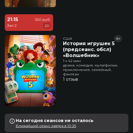
21:15
520 руб.
Зал 2
2D
США
6+
История игрушек 5
(предсеанс. обсл)
«Волшебник»
1 ч 42 мин
драма, комедия, мультфильм,
приключения, семейный,
фэнтези
1 отзыв
На сегодня сеансов не осталось
Ближайший сеанс завтра в 10:25