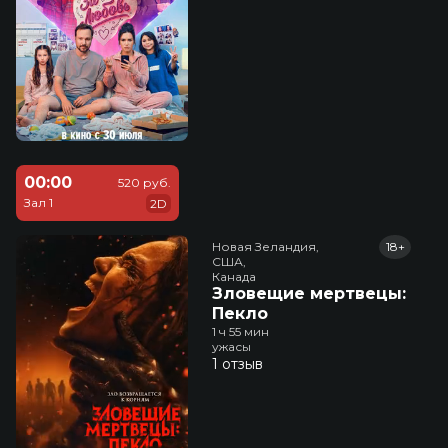
00:00
520 руб.
Зал 1
2D
Новая Зеландия,

18+
США,

Канада
Зловещие мертвецы:
Пекло
1 ч 55 мин
ужасы
1 отзыв