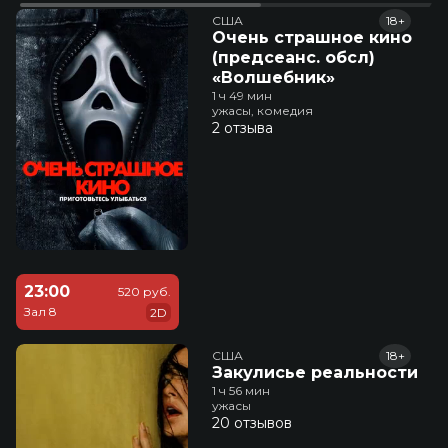
США
18+
Очень страшное кино
(предсеанс. обсл)
«Волшебник»
1 ч 49 мин
ужасы, комедия
2 отзыва
23:00
520 руб.
Зал 8
2D
США
18+
Закулисье реальности
1 ч 56 мин
ужасы
20 отзывов