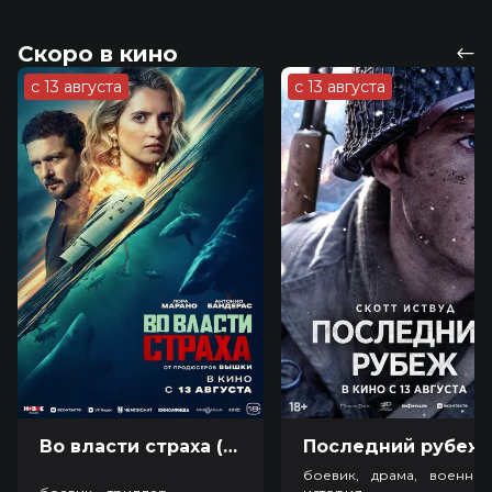
Скоро в кино
с 13 августа
с 13 августа
Во власти страха (18+)
Посл
боевик, драма, военный