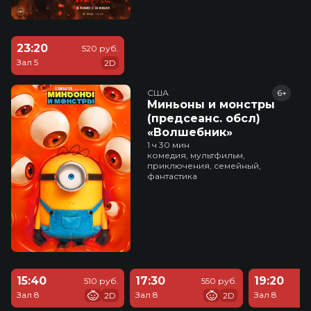
23:20
520 руб.
Зал 5
2D
США
6+
Миньоны и монстры
(предсеанс. обсл)
«Волшебник»
1 ч 30 мин
комедия, мультфильм,
приключения, семейный,
фантастика
15:40
17:30
19:20
510 руб.
550 руб.
Зал 8
Зал 8
Зал 8
2D
2D