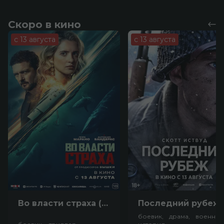
Скоро в кино
с 13 августа
с 13 августа
Во власти страха (18+)
Посл
боевик, драма, военный