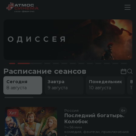
Расписание сеансов
Сегодня
Завтра
Понедельник
В
8 августа
9 августа
10 августа
11
Россия
6+
Хит
Последний богатырь.
Колобок
1 ч 56 мин
комедия, фэнтези, приключения