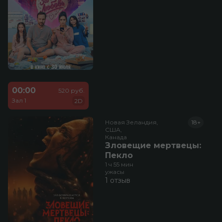
00:00
520 руб.
Зал 1
2D
Новая Зеландия,

18+
США,

Канада
Зловещие мертвецы:
Пекло
1 ч 55 мин
ужасы
1 отзыв