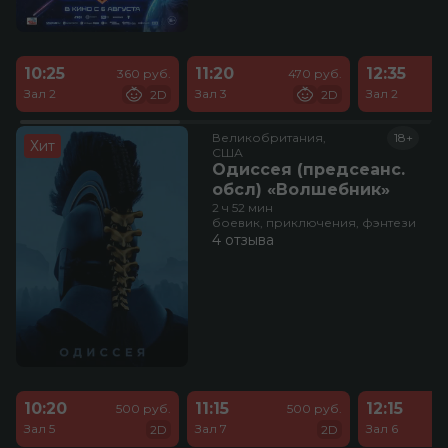
10:25
11:20
12:35
360 руб.
470 руб.
Зал 2
Зал 3
Зал 2
2D
2D
Великобритания,

18+
Хит
США
Одиссея (предсеанс.
обсл) «Волшебник»
2 ч 52 мин
боевик, приключения, фэнтези
4 отзыва
10:20
11:15
12:15
500 руб.
500 руб.
Зал 5
Зал 7
Зал 6
2D
2D