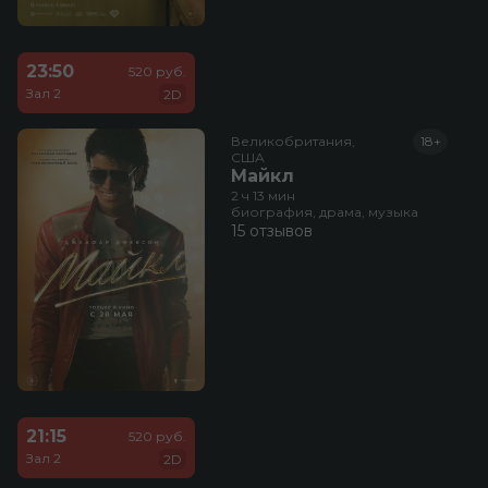
23:50
520 руб.
Зал 2
2D
Великобритания,

18+
США
Майкл
2 ч 13 мин
биография, драма, музыка
15 отзывов
21:15
520 руб.
Зал 2
2D