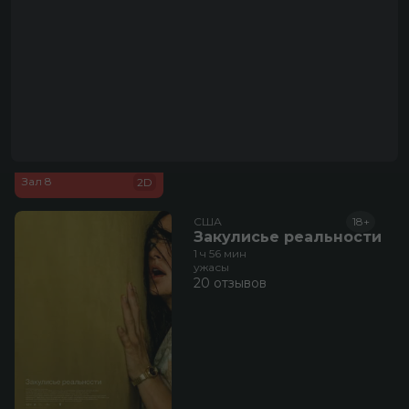
2 отзыва
23:00
520 руб.
Зал 8
2D
США
18+
Закулисье реальности
1 ч 56 мин
ужасы
20 отзывов