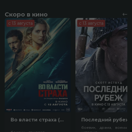
Скоро в кино
с 13 августа
с 13 августа
Во власти страха (18+)
Посл
боевик, драма, военный