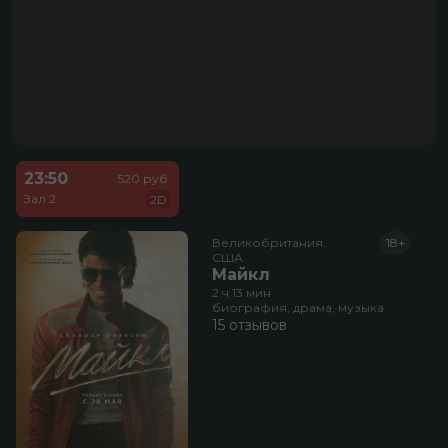
23:50
520 руб.
Зал 2
2D
Великобритания,

18+
США
Майкл
2 ч 13 мин
биография, драма, музыка
15 отзывов