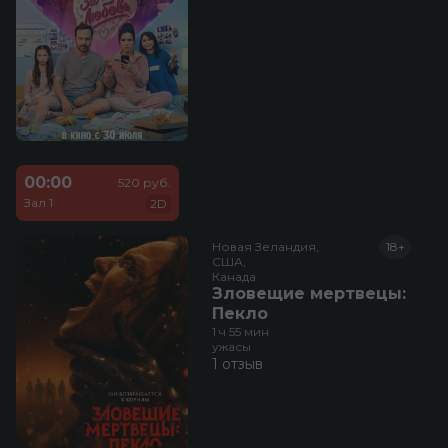
00:00
520 руб.
Зал 1
2D
Новая Зеландия,

18+
США,

Канада
Зловещие мертвецы:
Пекло
1 ч 55 мин
ужасы
1 отзыв