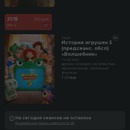
21:15
520 руб.
Зал 2
2D
США
6+
История игрушек 5
(предсеанс. обсл)
«Волшебник»
1 ч 42 мин
драма, комедия, мультфильм,
приключения, семейный,
фэнтези
1 отзыв
На сегодня сеансов не осталось
Ближайший сеанс завтра в 10:25