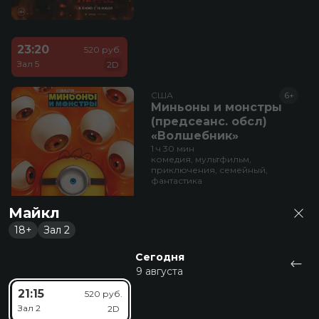
23:20
520 руб.
Зал 5
2D
США
6+
Миньоны и монстры
(предсеанс. обсл)
«Волшебник»
1 ч 30 мин
комедия, мультфильм,
приключения, семейный,
фантастика
Майкл
18+
Зал 2
Сегодня
9 августа
15:40
17:30
19:20
510 руб.
550 руб.
21:15
520 руб.
Зал 8
Зал 8
Зал 8
2D
2D
Зал 2
2D