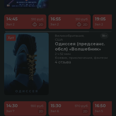
14:45
16:55
19:05
510 руб.
510 руб.
Зал 2
Зал 2
Зал 2
2D
2D
Великобритания,

18+
Хит
США
Одиссея (предсеанс.
обсл) «Волшебник»
2 ч 52 мин
боевик, приключения, фэнтези
4 отзыва
14:30
15:30
16:50
550 руб.
570 руб.
Зал 7
Зал 6
Зал 5
2D
2D