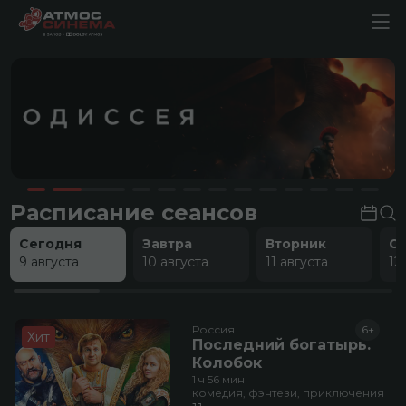
Расписание сеансов
Сегодня
Завтра
Вторник
С
9 августа
10 августа
11 августа
12
Россия
6+
Хит
Последний богатырь.
Колобок
1 ч 56 мин
комедия, фэнтези, приключения