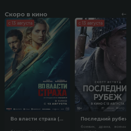
Скоро в кино
с 13 августа
с 13 августа
Во власти страха (18+)
Посл
боевик, драма, военный