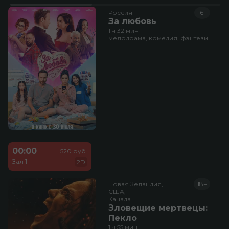
Россия
16+
За любовь
1 ч 32 мин
мелодрама, комедия, фэнтези
00:00
520 руб.
Зал 1
2D
Новая Зеландия,

18+
США,

Канада
Зловещие мертвецы:
Пекло
1 ч 55 мин