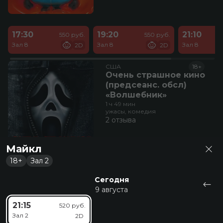
17:30
19:20
21:10
550 руб.
550 руб.
Зал 8
Зал 8
Зал 8
2D
2D
США
18+
Очень страшное кино
(предсеанс. обсл)
«Волшебник»
1 ч 49 мин
ужасы, комедия
2 отзыва
Майкл
18+
Зал 2
Сегодня
9 августа
23:00
520 руб.
21:15
520 руб.
Зал 8
2D
Зал 2
2D