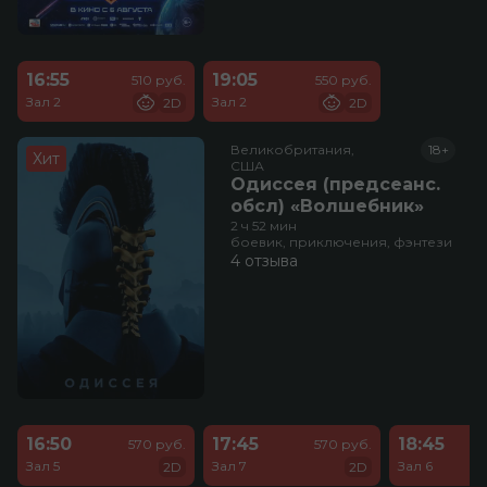
16:55
19:05
510 руб.
550 руб.
Зал 2
Зал 2
2D
2D
Великобритания,

18+
Хит
США
Одиссея (предсеанс.
обсл) «Волшебник»
2 ч 52 мин
боевик, приключения, фэнтези
4 отзыва
16:50
17:45
18:45
570 руб.
570 руб.
Зал 5
Зал 7
Зал 6
2D
2D