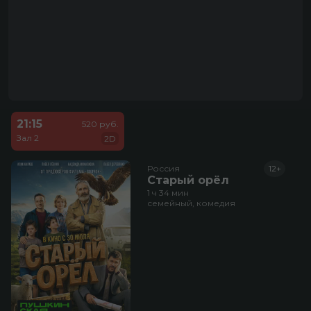
21:15
520 руб.
Зал 2
2D
Россия
12+
Старый орёл
1 ч 34 мин
семейный, комедия