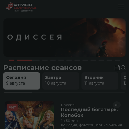
Расписание сеансов
Сегодня
Завтра
Вторник
С
9 августа
10 августа
11 августа
12
Россия
6+
Хит
Последний богатырь.
Колобок
1 ч 56 мин
комедия, фэнтези, приключения