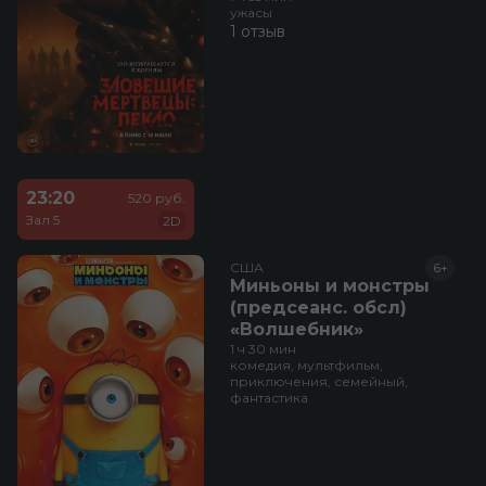
ужасы
1 отзыв
23:20
520 руб.
Зал 5
2D
США
6+
Миньоны и монстры
(предсеанс. обсл)
«Волшебник»
1 ч 30 мин
комедия, мультфильм,
приключения, семейный,
фантастика