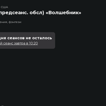
, США
предсеанс. обсл) «Волшебник»
ения, фэнтези
дня сеансов не осталось
 сеанс завтра в 10:20