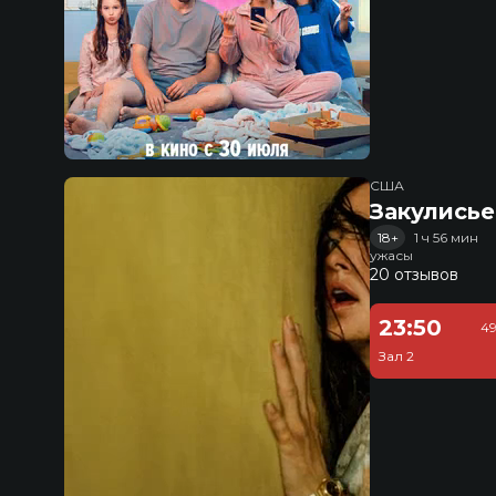
США
Закулисье
18+
1 ч 56 мин
ужасы
20 отзывов
23:50
49
Зал 2