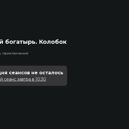
й богатырь. Колобок
и, приключения
дня сеансов не осталось
 сеанс завтра в 10:30