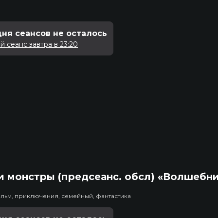
дня сеансов не осталось
 сеанс завтра в 23:20
 монстры (предсеанс. обсл) «Волшебн
льм, приключения, семейный, фантастика