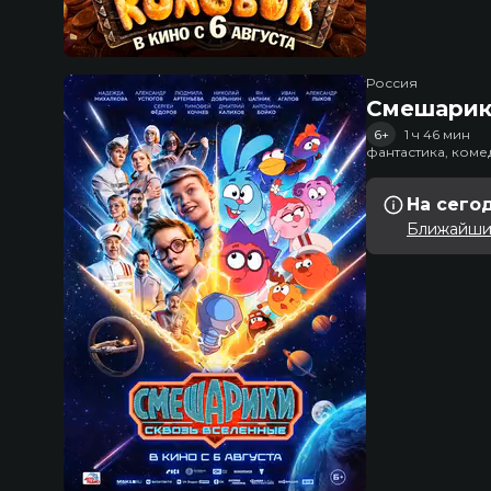
Россия
Смешарик
6+
1 ч 46 мин
фантастика, ком
На сего
Ближайший