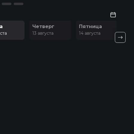
а
Четверг
Пятница
Су
уста
13 августа
14 августа
15 а