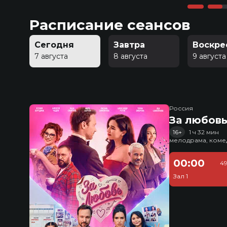
Расписание сеансов
Сегодня
Завтра
Воскре
7 августа
8 августа
9 августа
Россия
За любов
16+
1 ч 32 мин
мелодрама, коме
00:00
49
Зал 1