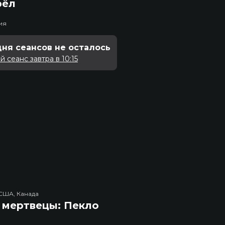
рёл
ия
дня сеансов не осталось
 сеанс завтра в 10:15
США, Канада
 мертвецы: Пекло