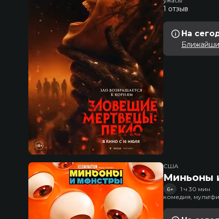
ужасы
1 отзыв
На сего
Ближайший
США
Миньоны и
6+
1 ч 30 мин
комедия, мультфи