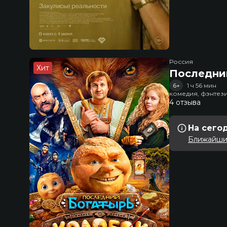
Россия
Хит
Последни
6+
1 ч 56 мин
комедия, фэнтез
4 отзыва
На сего
Ближайший