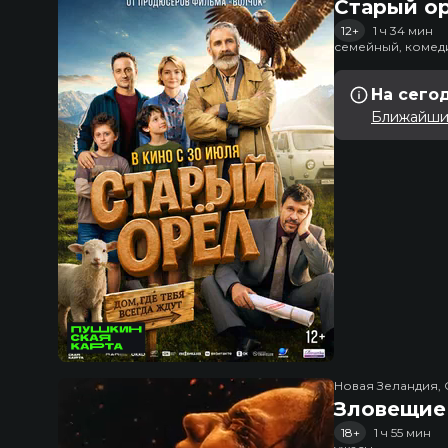
Старый о
12+
1 ч 34 мин
семейный, комед
На сего
Ближайший
Новая Зеландия, 
Зловещие
18+
1 ч 55 мин