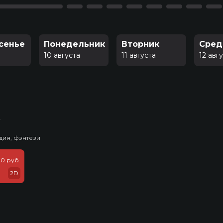
сенье
Понедельник
Вторник
Сред
10 августа
11 августа
12 авг
ь
дия, фэнтези
0 руб.
2D