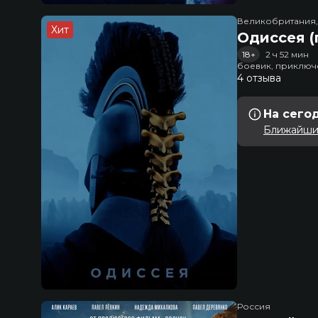
Великобритания
Хит
Одиссея (
18+
2 ч 52 мин
боевик, приключ
4 отзыва
На сего
Ближайший
Россия