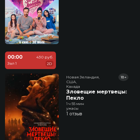
00:00
430 руб.
Зал 1
2D
Новая Зеландия,

18+
США,

Канада
Зловещие мертвецы:
Пекло
1 ч 55 мин
ужасы
1 отзыв