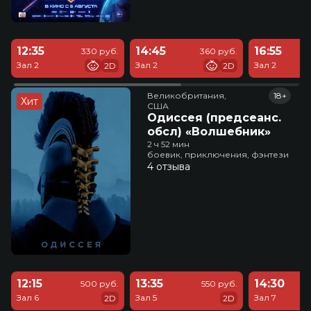
12:35
14:45
16:55
330 руб.
360 руб.
Зал 2
Зал 2
Зал 2
2D
2D
Великобритания,

18+
Хит
США
Одиссея (предсеанс.
обсл) «Волшебник»
2 ч 52 мин
боевик, приключения, фэнтези
4 отзыва
12:15
13:35
14:30
500 руб.
550 руб.
Зал 6
Зал 5
Зал 7
2D
2D