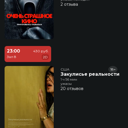
2 отзыва
23:00
430 руб.
Зал 8
2D
США
18+
Закулисье реальности
1 ч 56 мин
ужасы
20 отзывов