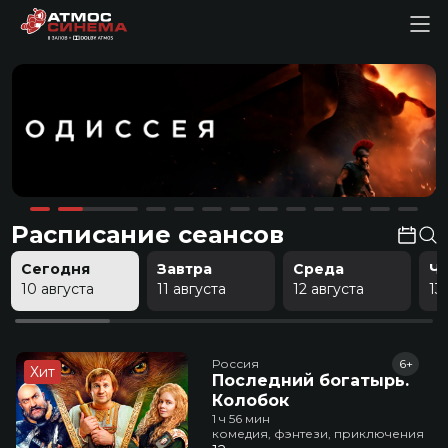
Расписание сеансов
Сегодня
Завтра
Среда
Ч
10 августа
11 августа
12 августа
13
Россия
6+
Хит
Последний богатырь.
Колобок
1 ч 56 мин
комедия, фэнтези, приключения