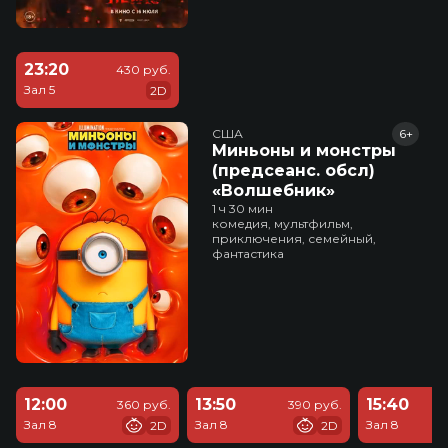
23:20
430 руб.
Зал 5
2D
США
6+
Миньоны и монстры
(предсеанс. обсл)
«Волшебник»
1 ч 30 мин
комедия, мультфильм,
приключения, семейный,
фантастика
12:00
13:50
15:40
360 руб.
390 руб.
Зал 8
Зал 8
Зал 8
2D
2D