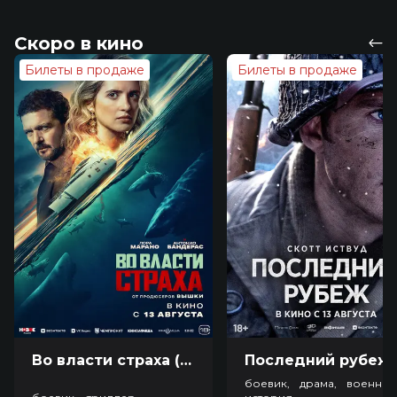
Скоро в кино
Билеты в продаже
Билеты в продаже
Во власти страха (18+)
Посл
боевик, драма, военный