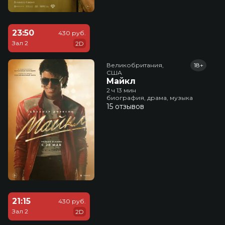
23:50
430 руб.
Зал 2
2D
Великобритания,

18+
США
Майкл
2 ч 13 мин
биография, драма, музыка
15 отзывов
21:15
430 руб.
Зал 2
2D