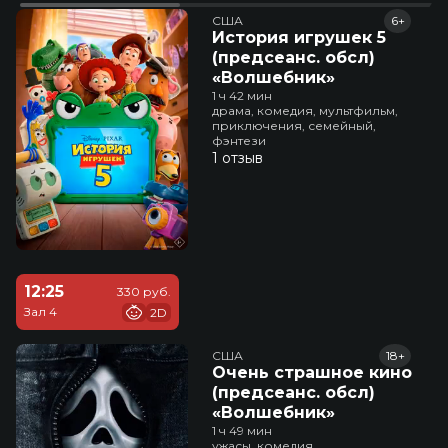
США
6+
История игрушек 5
(предсеанс. обсл)
«Волшебник»
1 ч 42 мин
драма, комедия, мультфильм,
приключения, семейный,
фэнтези
1 отзыв
12:25
330 руб.
Зал 4
2D
США
18+
Очень страшное кино
(предсеанс. обсл)
«Волшебник»
1 ч 49 мин
ужасы, комедия