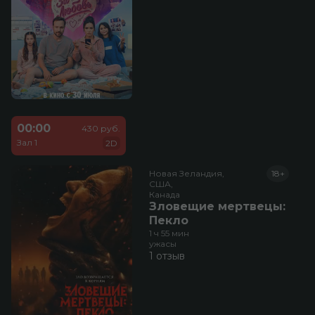
00:00
430 руб.
Зал 1
2D
Новая Зеландия,

18+
США,

Канада
Зловещие мертвецы:
Пекло
1 ч 55 мин
ужасы
1 отзыв