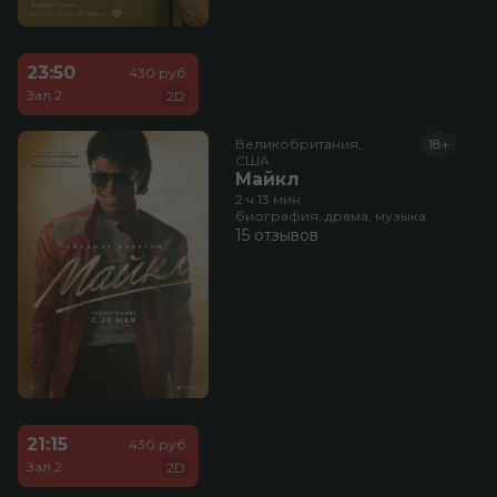
23:50
430 руб.
Зал 2
2D
Великобритания,

18+
США
Майкл
2 ч 13 мин
биография, драма, музыка
15 отзывов
21:15
430 руб.
Зал 2
2D