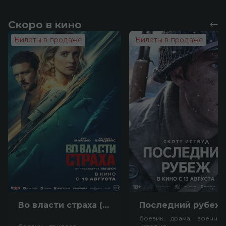
Скоро в кино
Билеты в продаже
Билеты в продаже
Во власти страха (18+)
Посл
боевик, драма, военный