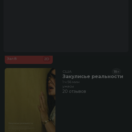
2 отзыва
23:00
430 руб.
Зал 8
2D
США
18+
Закулисье реальности
1 ч 56 мин
ужасы
20 отзывов