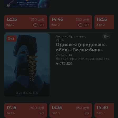
12:35
14:45
16:55
330 руб.
360 руб.
Зал 2
Зал 2
Зал 2
2D
2D
Великобритания,

18+
Хит
США
Одиссея (предсеанс.
обсл) «Волшебник»
2 ч 52 мин
боевик, приключения, фэнтези
4 отзыва
12:15
13:35
14:30
500 руб.
550 руб.
Зал 6
Зал 5
Зал 7
2D
2D