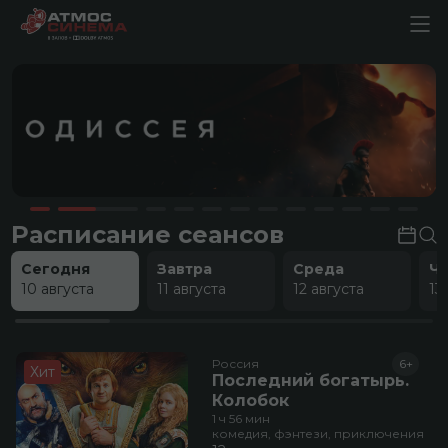
Расписание сеансов
Сегодня
Завтра
Среда
Ч
10 августа
11 августа
12 августа
13
Россия
6+
Хит
Последний богатырь.
Колобок
1 ч 56 мин
комедия, фэнтези, приключения