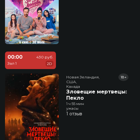
00:00
430 руб.
Зал 1
2D
Новая Зеландия,

18+
США,

Канада
Зловещие мертвецы:
Пекло
1 ч 55 мин
ужасы
1 отзыв