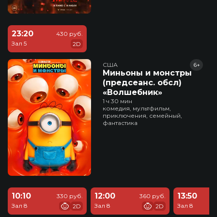
23:20
430 руб.
Зал 5
2D
США
6+
Миньоны и монстры
(предсеанс. обсл)
«Волшебник»
1 ч 30 мин
комедия, мультфильм,
приключения, семейный,
фантастика
10:10
12:00
13:50
330 руб.
360 руб.
Зал 8
Зал 8
Зал 8
2D
2D