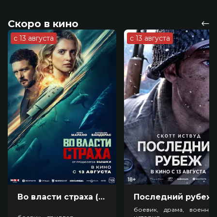
Скоро в кино
с 13 августа
с 13 августа
Во власти страха (18+)
Посл
боевик, драма, военный