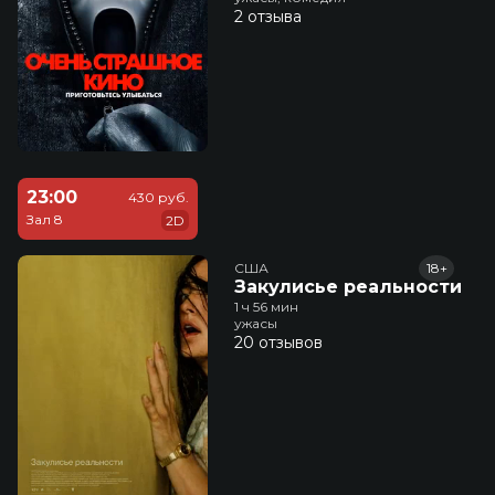
2 отзыва
23:00
430 руб.
Зал 8
2D
США
18+
Закулисье реальности
1 ч 56 мин
ужасы
20 отзывов