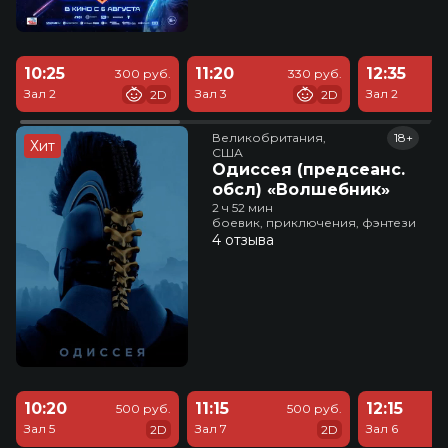
10:25
11:20
12:35
300 руб.
330 руб.
Зал 2
Зал 3
Зал 2
2D
2D
Великобритания,

18+
Хит
США
Одиссея (предсеанс.
обсл) «Волшебник»
2 ч 52 мин
боевик, приключения, фэнтези
4 отзыва
10:20
11:15
12:15
500 руб.
500 руб.
Зал 5
Зал 7
Зал 6
2D
2D