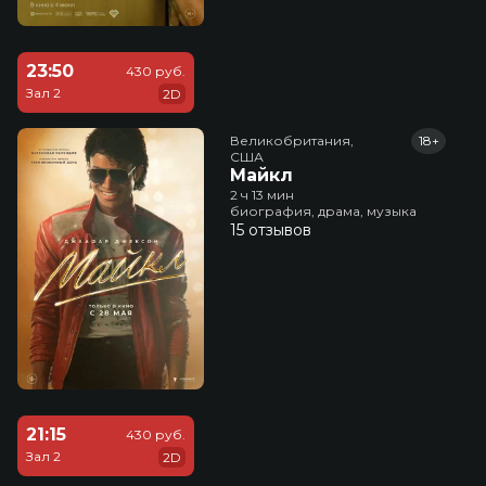
23:50
430 руб.
Зал 2
2D
Великобритания,

18+
США
Майкл
2 ч 13 мин
биография, драма, музыка
15 отзывов
21:15
430 руб.
Зал 2
2D