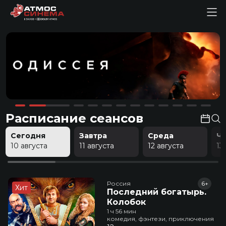
Расписание сеансов
Сегодня
Завтра
Среда
Ч
10 августа
11 августа
12 августа
13
Россия
6+
Хит
Последний богатырь.
Колобок
1 ч 56 мин
комедия, фэнтези, приключения