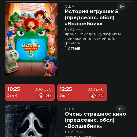
США
6+
История игрушек 5
(предсеанс. обсл)
«Волшебник»
1 ч 42 мин
драма, комедия, мультфильм,
приключения, семейный,
фэнтези
1 отзыв
10:25
12:25
300 руб.
330 руб.
Зал 4
Зал 4
2D
2D
США
18+
Очень страшное кино
(предсеанс. обсл)
«Волшебник»
1 ч 49 мин
ужасы, комедия