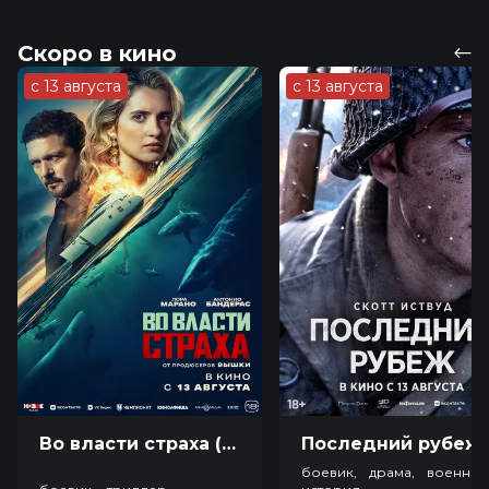
Скоро в кино
с 13 августа
с 13 августа
Во власти страха (18+)
Посл
боевик, драма, военный