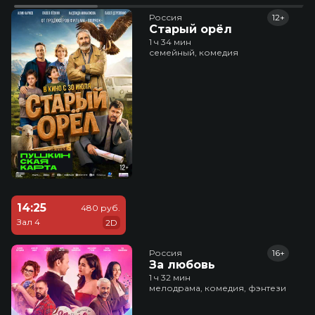
Россия
12+
Старый орёл
1 ч 34 мин
семейный, комедия
14:25
480 руб.
Зал 4
2D
Россия
16+
За любовь
1 ч 32 мин
мелодрама, комедия, фэнтези