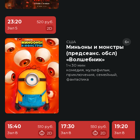
23:20
520 руб.
Зал 5
2D
США
6+
Миньоны и монстры
(предсеанс. обсл)
«Волшебник»
1 ч 30 мин
комедия, мультфильм,
приключения, семейный,
фантастика
15:40
17:30
19:20
510 руб.
550 руб.
Зал 8
Зал 8
Зал 8
2D
2D