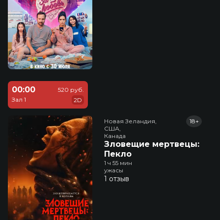
00:00
520 руб.
Зал 1
2D
Новая Зеландия,

18+
США,

Канада
Зловещие мертвецы:
Пекло
1 ч 55 мин
ужасы
1 отзыв