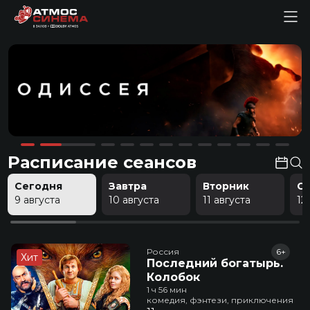
Расписание сеансов
Сегодня
Завтра
Вторник
С
9 августа
10 августа
11 августа
12
Россия
6+
Хит
Последний богатырь.
Колобок
1 ч 56 мин
комедия, фэнтези, приключения