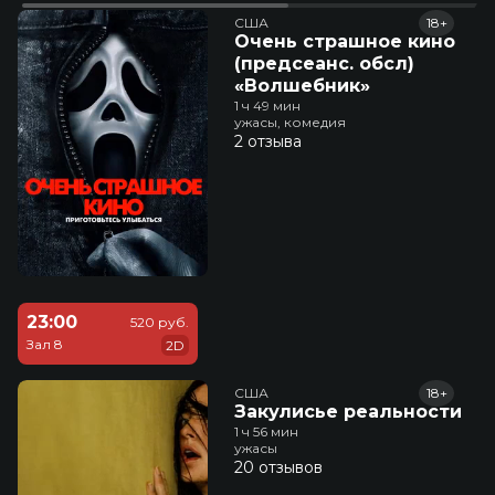
США
18+
Очень страшное кино
(предсеанс. обсл)
«Волшебник»
1 ч 49 мин
ужасы, комедия
2 отзыва
23:00
520 руб.
Зал 8
2D
США
18+
Закулисье реальности
1 ч 56 мин
ужасы
20 отзывов