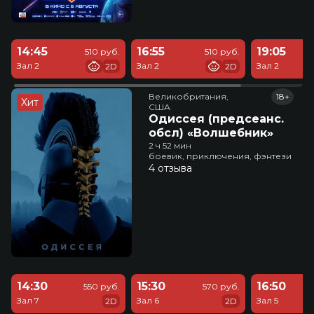
14:45
16:55
19:05
510 руб.
510 руб.
Зал 2
Зал 2
Зал 2
2D
2D
Великобритания,

18+
Хит
США
Одиссея (предсеанс.
обсл) «Волшебник»
2 ч 52 мин
боевик, приключения, фэнтези
4 отзыва
14:30
15:30
16:50
550 руб.
570 руб.
Зал 7
Зал 6
Зал 5
2D
2D