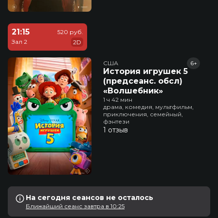
21:15
520 руб.
Зал 2
2D
США
6+
История игрушек 5
(предсеанс. обсл)
«Волшебник»
1 ч 42 мин
драма, комедия, мультфильм,
приключения, семейный,
фэнтези
1 отзыв
На сегодня сеансов не осталось
Ближайший сеанс завтра в 10:25