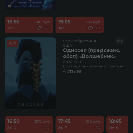
16:55
19:05
510 руб.
550 руб.
Зал 2
Зал 2
2D
2D
Великобритания,

18+
Хит
США
Одиссея (предсеанс.
обсл) «Волшебник»
2 ч 52 мин
боевик, приключения, фэнтези
4 отзыва
16:50
17:45
18:45
570 руб.
570 руб.
Зал 5
Зал 7
Зал 6
2D
2D