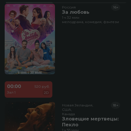
Россия
16+
За любовь
1 ч 32 мин
мелодрама, комедия, фэнтези
00:00
520 руб.
Зал 1
2D
Новая Зеландия,

18+
США,

Канада
Зловещие мертвецы:
Пекло
1 ч 55 мин