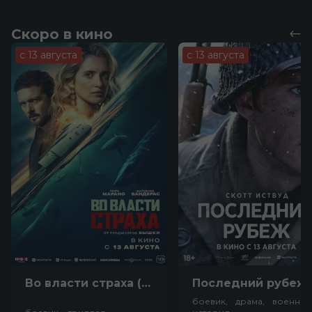
Скоро в кино
с 13 августа
с 13 августа
Во власти страха (18+)
Посл
боевик, драма, военный