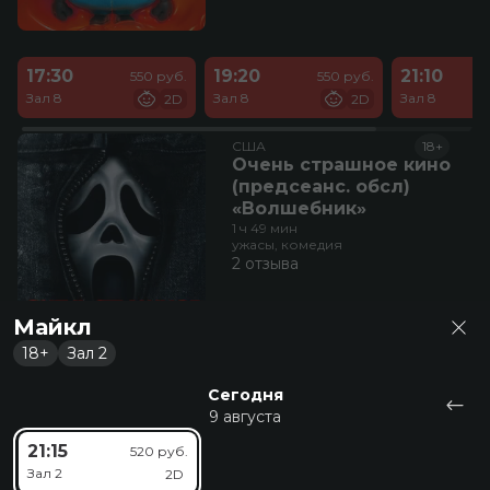
17:30
19:20
21:10
550 руб.
550 руб.
Зал 8
Зал 8
Зал 8
2D
2D
США
18+
Очень страшное кино
(предсеанс. обсл)
«Волшебник»
1 ч 49 мин
ужасы, комедия
2 отзыва
Майкл
18+
Зал 2
Сегодня
9 августа
23:00
520 руб.
21:15
520 руб.
Зал 8
2D
Зал 2
2D