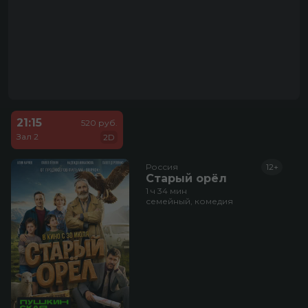
21:15
520 руб.
Зал 2
2D
Россия
12+
Старый орёл
1 ч 34 мин
семейный, комедия