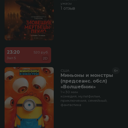
ужасы
1 отзыв
23:20
520 руб.
Зал 5
2D
США
6+
Миньоны и монстры
(предсеанс. обсл)
«Волшебник»
1 ч 30 мин
комедия, мультфильм,
приключения, семейный,
фантастика