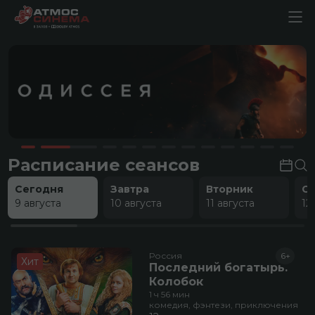
Расписание сеансов
Сегодня
Завтра
Вторник
С
9 августа
10 августа
11 августа
12
Россия
6+
Хит
Последний богатырь.
Колобок
1 ч 56 мин
комедия, фэнтези, приключения