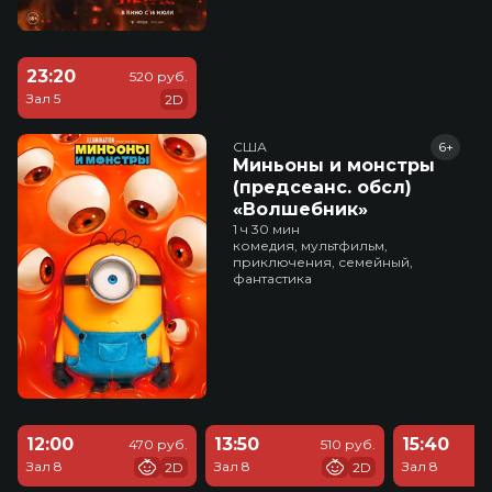
23:20
520 руб.
Зал 5
2D
США
6+
Миньоны и монстры
(предсеанс. обсл)
«Волшебник»
1 ч 30 мин
комедия, мультфильм,
приключения, семейный,
фантастика
12:00
13:50
15:40
470 руб.
510 руб.
Зал 8
Зал 8
Зал 8
2D
2D