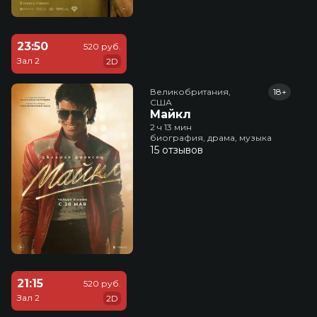
23:50
520 руб.
Зал 2
2D
Великобритания,

18+
США
Майкл
2 ч 13 мин
биография, драма, музыка
15 отзывов
21:15
520 руб.
Зал 2
2D