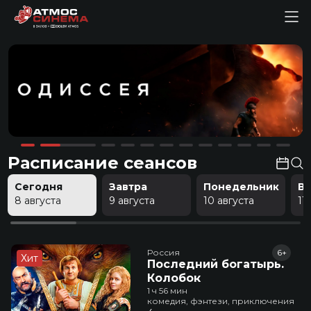
Расписание сеансов
Сегодня
Завтра
Понедельник
В
8 августа
9 августа
10 августа
11
Россия
6+
Хит
Последний богатырь.
Колобок
1 ч 56 мин
комедия, фэнтези, приключения