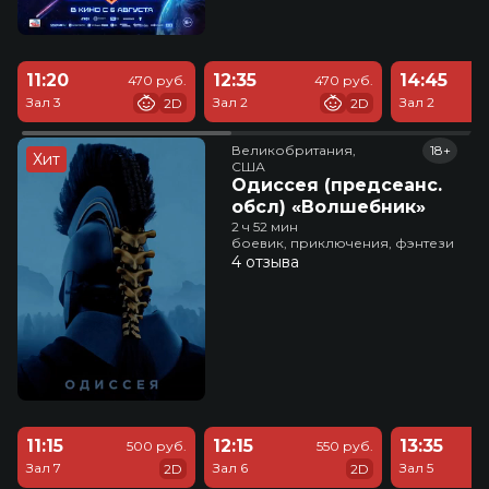
11:20
12:35
14:45
470 руб.
470 руб.
Зал 3
Зал 2
Зал 2
2D
2D
Великобритания,

18+
Хит
США
Одиссея (предсеанс.
обсл) «Волшебник»
2 ч 52 мин
боевик, приключения, фэнтези
4 отзыва
11:15
12:15
13:35
500 руб.
550 руб.
Зал 7
Зал 6
Зал 5
2D
2D