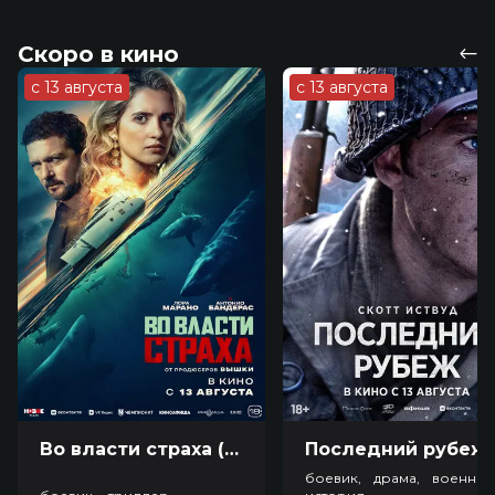
Скоро в кино
с 13 августа
с 13 августа
Во власти страха (18+)
Посл
боевик, драма, военный