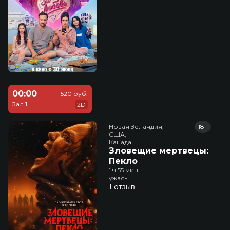
00:00
520 руб.
Зал 1
2D
Новая Зеландия,

18+
США,

Канада
Зловещие мертвецы:
Пекло
1 ч 55 мин
ужасы
1 отзыв