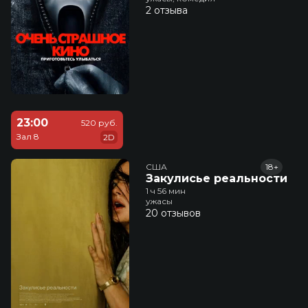
2 отзыва
23:00
520 руб.
Зал 8
2D
США
18+
Закулисье реальности
1 ч 56 мин
ужасы
20 отзывов