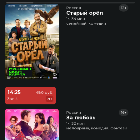
Россия
12+
Старый орёл
1 ч 34 мин
семейный, комедия
14:25
480 руб.
Зал 4
2D
Россия
16+
За любовь
1 ч 32 мин
мелодрама, комедия, фэнтези