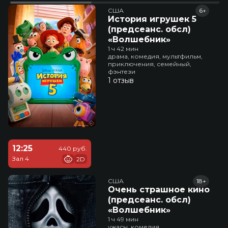
США
6+
История игрушек 5
(предсеанс. обсл)
«Волшебник»
1 ч 42 мин
драма, комедия, мультфильм,
приключения, семейный,
фэнтези
1 отзыв
12:25
440 руб.
Зал 4
2D
США
18+
Очень страшное кино
(предсеанс. обсл)
«Волшебник»
1 ч 49 мин
ужасы, комедия