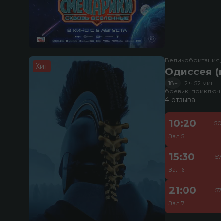
Великобритания
Хит
Одиссея (
18+
2 ч 52 мин
боевик, приключ
4 отзыва
10:20
50
Зал 5
15:30
5
Зал 6
21:00
5
Зал 7