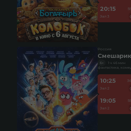
20:15
5
Зал 3
Россия
Смешарик
6+
1 ч 46 мин
фантастика, ком
10:25
3
Зал 2
19:05
5
Зал 2