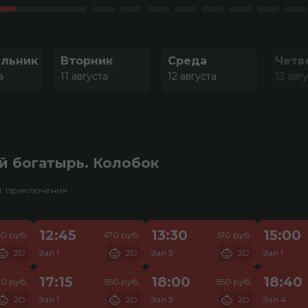
льник
Вторник
Среда
Четв
а
11 августа
12 августа
13 авг
й богатырь. Колобок
и, приключения
12:45
13:30
15:00
60 руб.
470 руб.
510 руб.
2D
Зал 1
2D
Зал 3
2D
Зал 1
17:15
18:00
18:40
10 руб.
550 руб.
550 руб.
2D
Зал 1
2D
Зал 3
2D
Зал 4