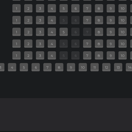
1
2
3
4
5
6
7
8
9
10
ь
1
2
3
4
5
6
7
8
9
10
дия, фэнтези
1
2
3
4
5
6
7
8
9
10
20 руб.
1
2
3
4
5
6
7
8
9
10
2D
1
2
3
4
5
6
7
8
9
10
3
4
5
6
7
8
9
10
11
12
13
14
США, Канада