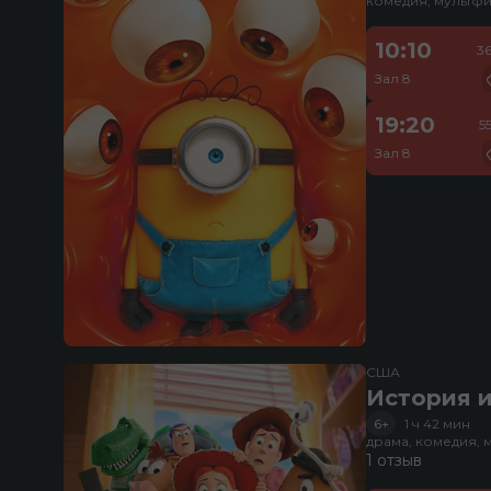
комедия, мультфи
10:10
3
Зал 8
19:20
5
Зал 8
США
История и
6+
1 ч 42 мин
драма, комедия, 
1 отзыв