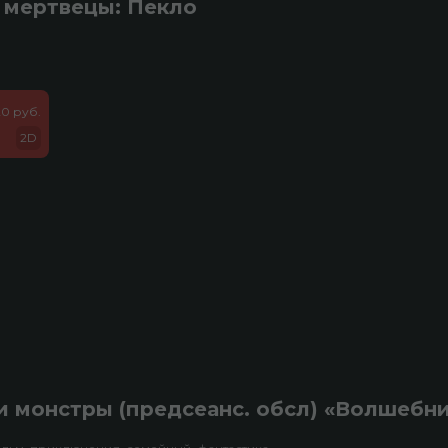
 мертвецы: Пекло
20 руб.
2D
 монстры (предсеанс. обсл) «Волшебн