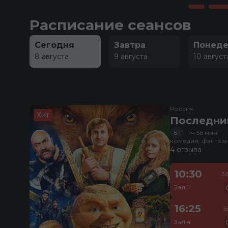
Расписание сеансов
Сегодня
Завтра
Понеде
8 августа
9 августа
10 август
Россия
Хит
Последни
6+
1 ч 56 мин
комедия, фэнтез
4 отзыва
10:30
3
Зал 1
16:25
5
Зал 4