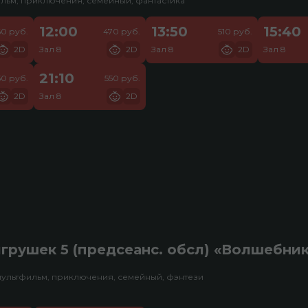
льм, приключения, семейный, фантастика
12:00
13:50
15:40
60 руб.
470 руб.
510 руб.
2D
Зал 8
2D
Зал 8
2D
Зал 8
21:10
50 руб.
550 руб.
2D
Зал 8
2D
грушек 5 (предсеанс. обсл) «Волшебни
мультфильм, приключения, семейный, фэнтези