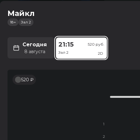
Майкл
18+
Зал 2
Россия
Старый о
12+
1 ч 34 мин
21:15
семейный, комед
Сегодня
520 руб.
8 августа
Зал 2
2D
10:15
3
Зал 6
520 ₽
1
2