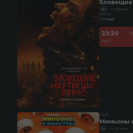
Зловещие
18+
1 ч 55 мин
ужасы
1 отзыв
23:20
5
Зал 5
США
Миньоны и
6+
1 ч 30 мин