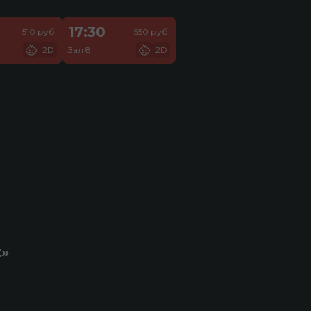
17:30
510 руб.
550 руб.
2D
Зал 8
2D
к»