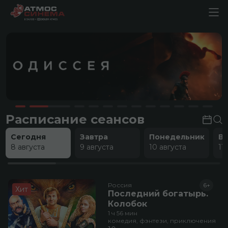
Расписание сеансов
Сегодня
Завтра
Понедельник
В
8 августа
9 августа
10 августа
11
Россия
6+
Хит
Последний богатырь.
Колобок
1 ч 56 мин
комедия, фэнтези, приключения