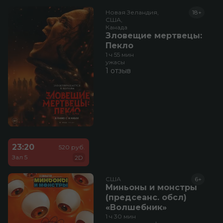
Новая Зеландия,

18+
США,

Канада
Зловещие мертвецы:
Пекло
1 ч 55 мин
ужасы
1 отзыв
23:20
520 руб.
Зал 5
2D
США
6+
Миньоны и монстры
(предсеанс. обсл)
«Волшебник»
1 ч 30 мин