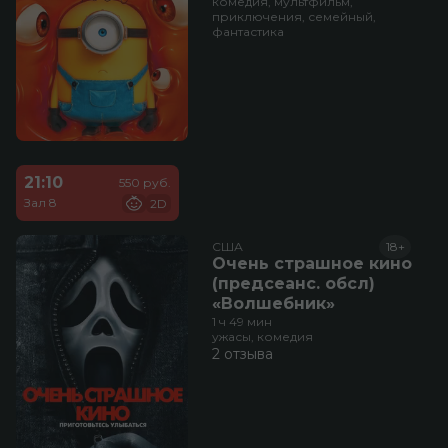
комедия, мультфильм,
приключения, семейный,
фантастика
21:10
550 руб.
Зал 8
2D
США
18+
Очень страшное кино
(предсеанс. обсл)
«Волшебник»
1 ч 49 мин
ужасы, комедия
2 отзыва