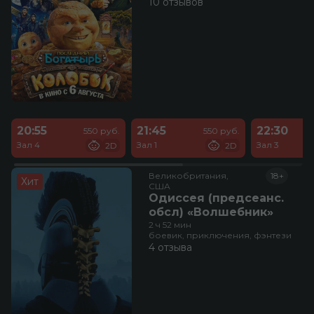
10 отзывов
20:55
21:45
22:30
550 руб.
550 руб.
Зал 4
Зал 1
Зал 3
2D
2D
Великобритания,

18+
Хит
США
Одиссея (предсеанс.
обсл) «Волшебник»
2 ч 52 мин
боевик, приключения, фэнтези
4 отзыва