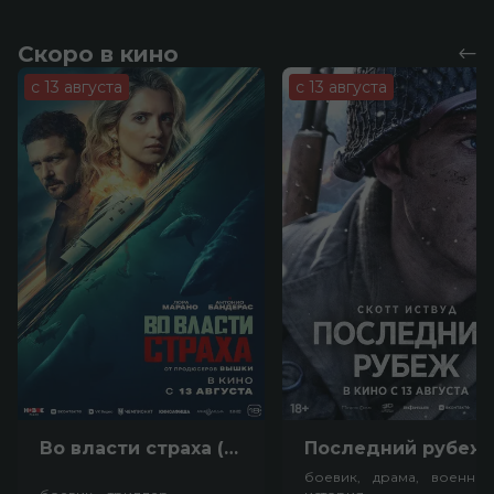
Скоро в кино
с 13 августа
с 13 августа
Во власти страха (18+)
Посл
боевик, драма, военный