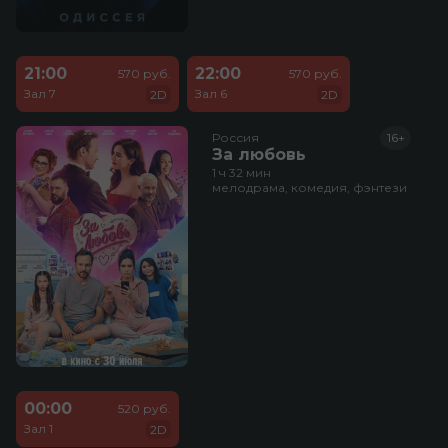
21:00
22:00
570 руб.
570 руб.
Зал 7
Зал 6
2D
2D
Россия
16+
За любовь
1 ч 32 мин
мелодрама, комедия, фэнтези
00:00
520 руб.
Зал 1
2D