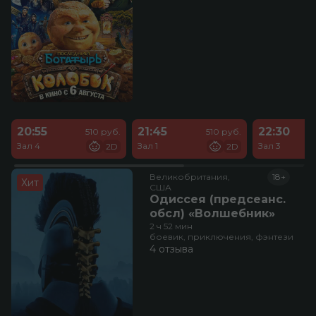
20:55
21:45
22:30
510 руб.
510 руб.
Зал 4
Зал 1
Зал 3
2D
2D
Великобритания,

18+
Хит
США
Одиссея (предсеанс.
обсл) «Волшебник»
2 ч 52 мин
боевик, приключения, фэнтези
4 отзыва