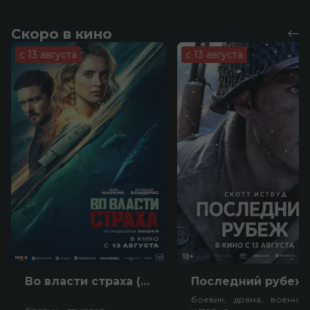
Скоро в кино
с 13 августа
с 13 августа
Во власти страха (18+)
Посл
боевик, драма, военный