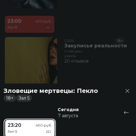
23:00
490 руб.
Зал 8
2D
США
18+
Закулисье реальности
1 ч 56 мин
ужасы
20 отзывов
Зловещие мертвецы: Пекло
18+
Зал 5
Сегодня
7 августа
23:50
490 руб.
23:20
490 руб.
Зал 2
2D
Зал 5
2D