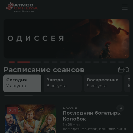
Расписание сеансов
Сегодня
Завтра
Воскресенье
П
7 августа
8 августа
9 августа
10
Россия
6+
Хит
Последний богатырь.
Колобок
1 ч 56 мин
комедия, фэнтези, приключения