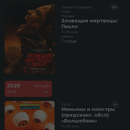
Новая Зеландия,

18+
США,

Канада
Зловещие мертвецы:
Пекло
1 ч 55 мин
ужасы
1 отзыв
23:20
490 руб.
Зал 5
2D
США
6+
Миньоны и монстры
(предсеанс. обсл)
«Волшебник»
1 ч 30 мин