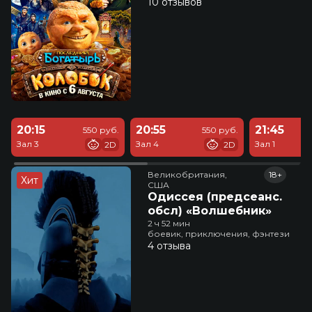
10 отзывов
20:15
20:55
21:45
550 руб.
550 руб.
Зал 3
Зал 4
Зал 1
2D
2D
Великобритания,

18+
Хит
США
Одиссея (предсеанс.
обсл) «Волшебник»
2 ч 52 мин
боевик, приключения, фэнтези
4 отзыва