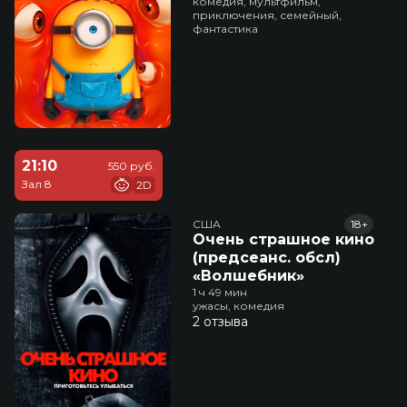
комедия, мультфильм,
приключения, семейный,
фантастика
21:10
550 руб.
Зал 8
2D
США
18+
Очень страшное кино
(предсеанс. обсл)
«Волшебник»
1 ч 49 мин
ужасы, комедия
2 отзыва