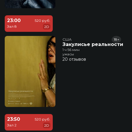
23:00
520 руб.
Зал 8
2D
США
18+
Закулисье реальности
1 ч 56 мин
ужасы
20 отзывов
23:50
520 руб.
Зал 2
2D