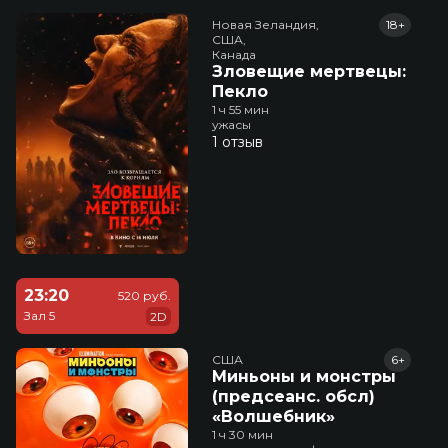
Новая Зеландия,

18+
США,

Канада
Зловещие мертвецы:
Пекло
1 ч 55 мин
ужасы
1 отзыв
23:20
520 руб.
Зал 5
2D
США
6+
Миньоны и монстры
(предсеанс. обсл)
«Волшебник»
1 ч 30 мин