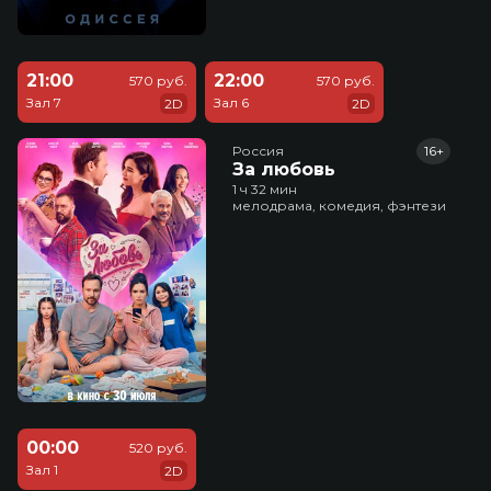
21:00
22:00
570 руб.
570 руб.
Зал 7
Зал 6
2D
2D
Россия
16+
За любовь
1 ч 32 мин
мелодрама, комедия, фэнтези
00:00
520 руб.
Зал 1
2D