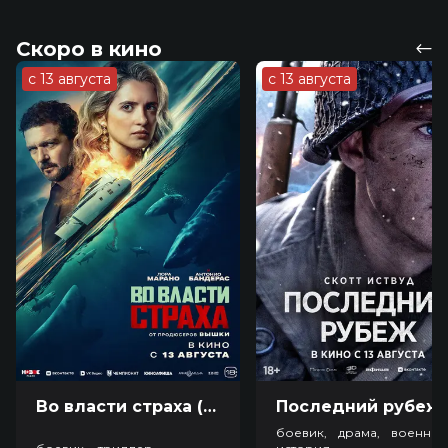
Скоро в кино
с 13 августа
с 13 августа
Во власти страха (18+)
Посл
боевик, драма, военный