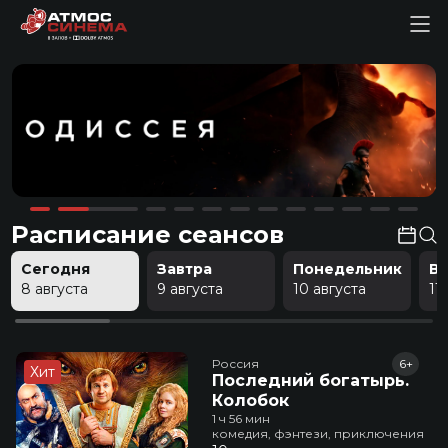
Расписание сеансов
Сегодня
Завтра
Понедельник
В
8 августа
9 августа
10 августа
11
Россия
6+
Хит
Последний богатырь.
Колобок
1 ч 56 мин
комедия, фэнтези, приключения