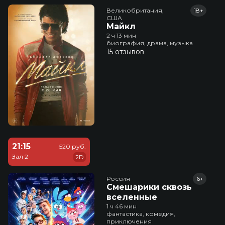
Великобритания,

18+
США
Майкл
2 ч 13 мин
биография, драма, музыка
15 отзывов
21:15
520 руб.
Зал 2
2D
Россия
6+
Смешарики сквозь
вселенные
1 ч 46 мин
фантастика, комедия,
приключения