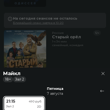
На сегодня сеансов не осталось
Ближайший сеанс завтра в 10:20
Россия
12+
Старый орёл
1 ч 34 мин
семейный, комедия
Майкл
18+
Зал 2
Пятница
7 августа
На сегодня сеансов не осталось
21:15
490 руб.
Ближайший сеанс завтра в 10:15
Зал 2
2D