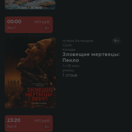
00:00
490 руб.
Зал 1
2D
Новая Зеландия,

18+
США,

Канада
Зловещие мертвецы:
Пекло
1 ч 55 мин
ужасы
1 отзыв
23:20
490 руб.
Зал 5
2D