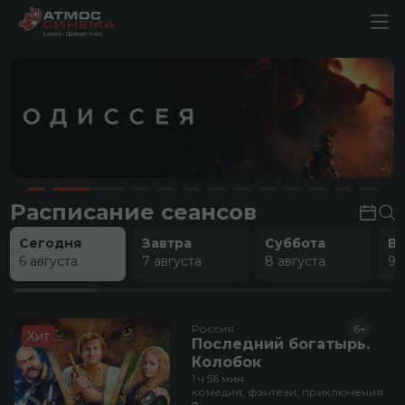
Расписание сеансов
Сегодня
Завтра
Суббота
В
6 августа
7 августа
8 августа
9 
Россия
6+
Хит
Последний богатырь.
Колобок
1 ч 56 мин
комедия, фэнтези, приключения