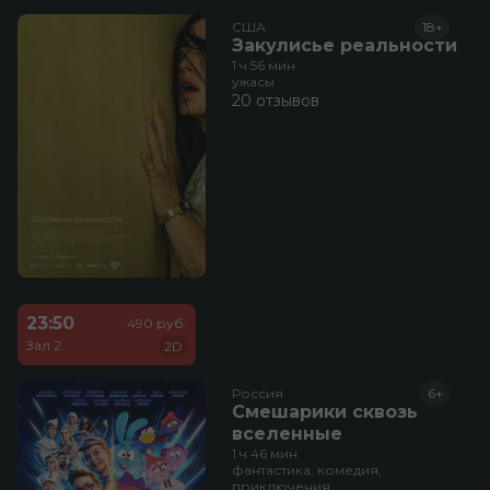
США
18+
Закулисье реальности
1 ч 56 мин
ужасы
20 отзывов
23:50
490 руб.
Зал 2
2D
Россия
6+
Смешарики сквозь
вселенные
1 ч 46 мин
фантастика, комедия,
приключения