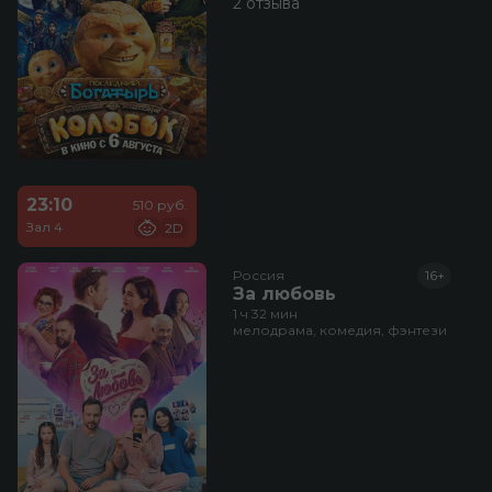
2 отзыва
23:10
510 руб.
Зал 4
2D
Россия
16+
За любовь
1 ч 32 мин
мелодрама, комедия, фэнтези