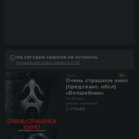
приключения, семейный,
фэнтези
1 отзыв
На сегодня сеансов не осталось
Ближайший сеанс завтра в 10:35
США
18+
Очень страшное кино
(предсеанс. обсл)
«Волшебник»
1 ч 49 мин
ужасы, комедия
2 отзыва