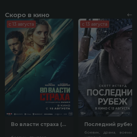
Скоро в кино
с 13 августа
с 13 августа
Во власти страха (18+)
Посл
боевик, драма, военный