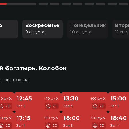
а
Воскресенье
Понедельник
Втор
9 августа
10 августа
11 авг
й богатырь. Колобок
и, приключения
12:45
13:30
15:00
30 руб.
410 руб.
460 руб.
2D
Зал 1
2D
Зал 3
2D
Зал 1
17:15
18:00
18:40
0 руб.
510 руб.
510 руб.
2D
Зал 1
2D
Зал 3
2D
Зал 4