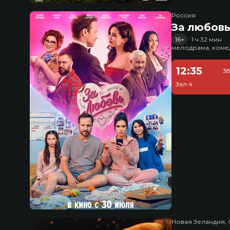
Россия
За любов
16+
1 ч 32 мин
мелодрама, коме
12:35
38
Зал 4
Новая Зеландия, 