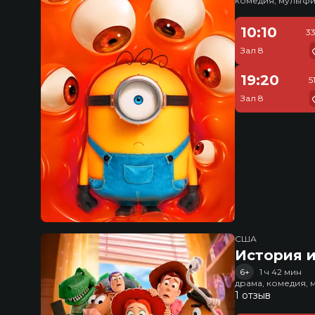
комедия, мультфи
10:10
3
Зал 8
19:20
5
Зал 8
США
История и
6+
1 ч 42 мин
драма, комедия, 
1 отзыв