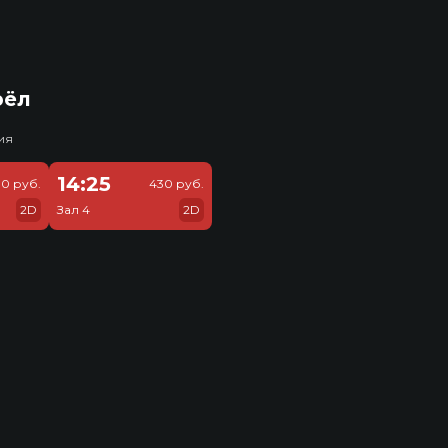
рёл
ия
14:25
0 руб.
430 руб.
2D
Зал 4
2D