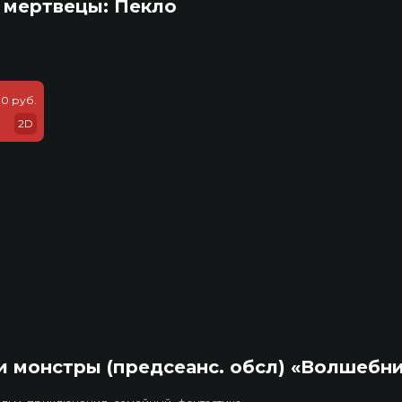
 мертвецы: Пекло
0 руб.
2D
 монстры (предсеанс. обсл) «Волшебн