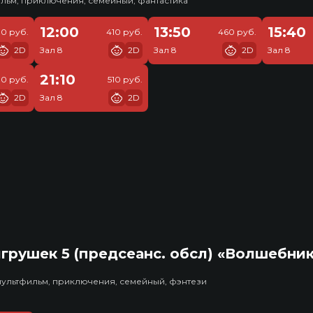
льм, приключения, семейный, фантастика
12:00
13:50
15:40
30 руб.
410 руб.
460 руб.
2D
Зал 8
2D
Зал 8
2D
Зал 8
21:10
10 руб.
510 руб.
2D
Зал 8
2D
грушек 5 (предсеанс. обсл) «Волшебни
мультфильм, приключения, семейный, фэнтези