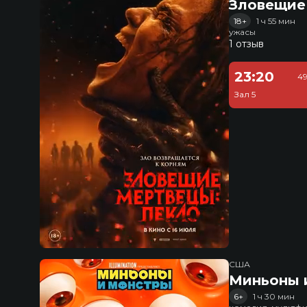
Зловещие
18+
1 ч 55 мин
ужасы
1 отзыв
23:20
49
Зал 5
США
Миньоны и
6+
1 ч 30 мин