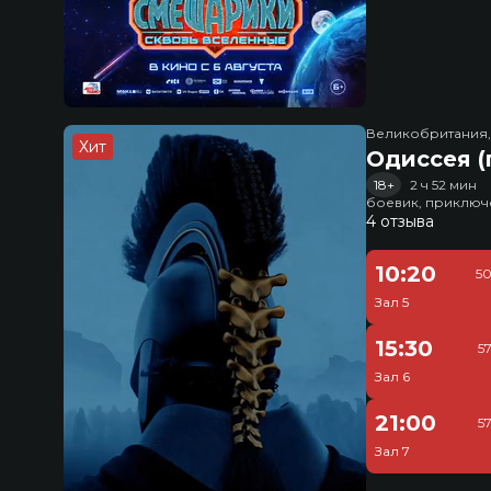
Великобритания
Хит
Одиссея (
18+
2 ч 52 мин
боевик, приключ
4 отзыва
10:20
50
Зал 5
15:30
5
Зал 6
21:00
5
Зал 7