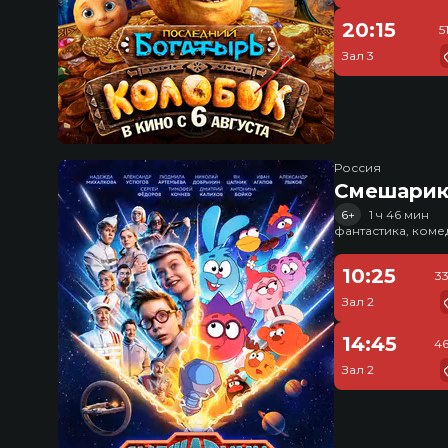
20:15
5
Зал 3
Россия
Смешарик
6+
1 ч 46 мин
фантастика, ком
10:25
3
Зал 2
14:45
46
Зал 2