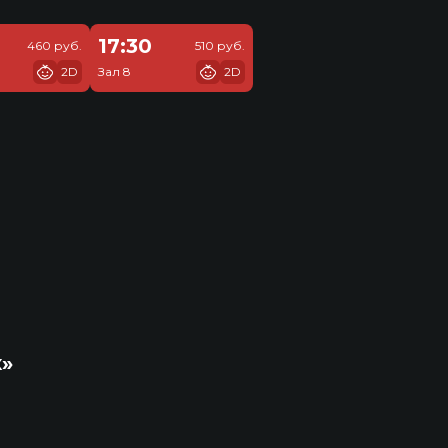
17:30
460 руб.
510 руб.
2D
Зал 8
2D
к»