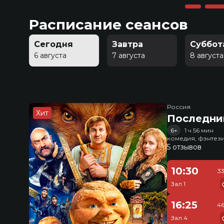
Расписание сеансов
Сегодня
Завтра
Суббот
6 августа
7 августа
8 августа
Россия
Хит
Последни
6+
1 ч 56 мин
комедия, фэнтез
5 отзывов
10:30
3
Зал 1
16:25
46
Зал 4