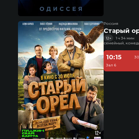
Россия
Старый о
12+
1 ч 34 мин
семейный, комед
10:15
30
Зал 6