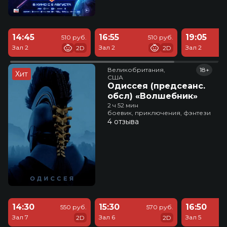
14:45
16:55
19:05
510 руб.
510 руб.
Зал 2
Зал 2
Зал 2
2D
2D
Великобритания,

18+
Хит
США
Одиссея (предсеанс.
обсл) «Волшебник»
2 ч 52 мин
боевик, приключения, фэнтези
4 отзыва
14:30
15:30
16:50
550 руб.
570 руб.
Зал 7
Зал 6
Зал 5
2D
2D