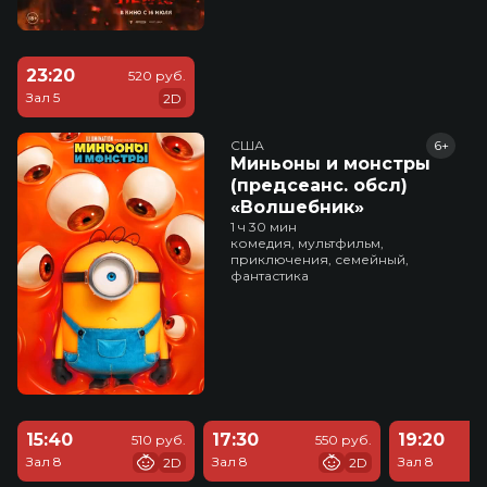
23:20
520 руб.
Зал 5
2D
США
6+
Миньоны и монстры
(предсеанс. обсл)
«Волшебник»
1 ч 30 мин
комедия, мультфильм,
приключения, семейный,
фантастика
15:40
17:30
19:20
510 руб.
550 руб.
Зал 8
Зал 8
Зал 8
2D
2D