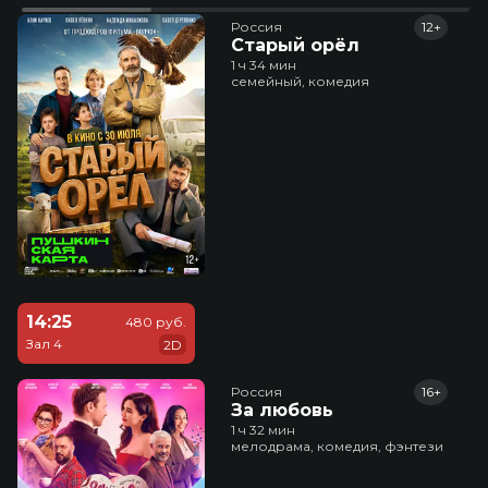
Россия
12+
Старый орёл
1 ч 34 мин
семейный, комедия
14:25
480 руб.
Зал 4
2D
Россия
16+
За любовь
1 ч 32 мин
мелодрама, комедия, фэнтези