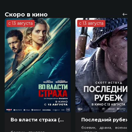
Скоро в кино
с 13 августа
с 13 августа
Во власти страха (18+)
Посл
боевик, драма, военный