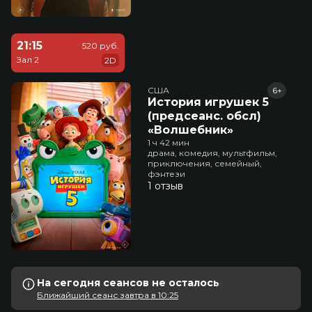
21:15
520 руб.
Зал 2
2D
США
6+
История игрушек 5
(предсеанс. обсл)
«Волшебник»
1 ч 42 мин
драма, комедия, мультфильм,
приключения, семейный,
фэнтези
1 отзыв
На сегодня сеансов не осталось
Ближайший сеанс завтра в 10:25