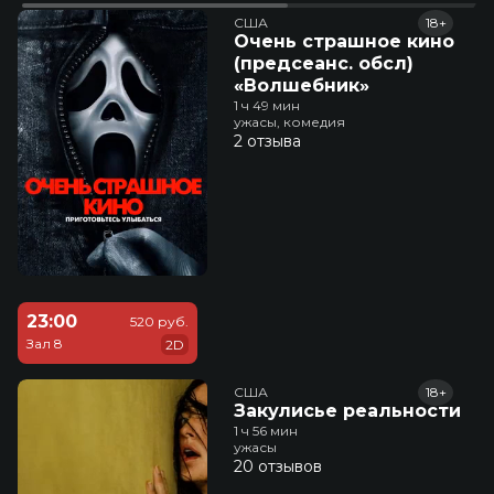
США
18+
Очень страшное кино
(предсеанс. обсл)
«Волшебник»
1 ч 49 мин
ужасы, комедия
2 отзыва
23:00
520 руб.
Зал 8
2D
США
18+
Закулисье реальности
1 ч 56 мин
ужасы
20 отзывов