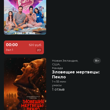
00:00
520 руб.
Зал 1
2D
Новая Зеландия,

18+
США,

Канада
Зловещие мертвецы:
Пекло
1 ч 55 мин
ужасы
1 отзыв