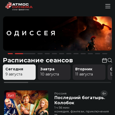
Расписание сеансов
Сегодня
Завтра
Вторник
С
9 августа
10 августа
11 августа
12
Россия
6+
Хит
Последний богатырь.
Колобок
1 ч 56 мин
комедия, фэнтези, приключения