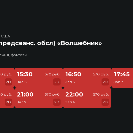
, США
предсеанс. обсл) «Волшебник»
ения, фэнтези
15:30
16:50
17:45
50 руб.
570 руб.
570 руб.
2D
Зал 6
2D
Зал 5
2D
Зал 7
21:00
22:00
70 руб.
570 руб.
570 руб.
2D
Зал 7
2D
Зал 6
2D