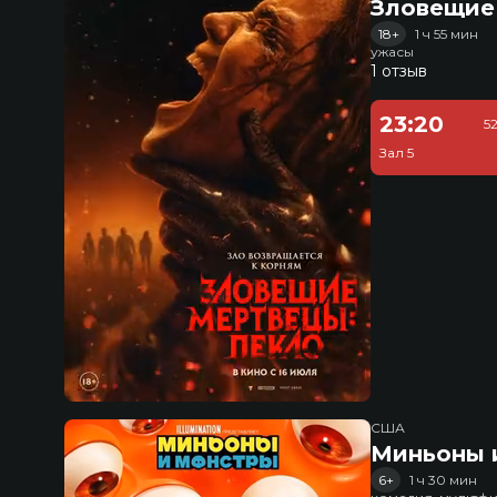
Зловещие
18+
1 ч 55 мин
ужасы
1 отзыв
23:20
5
Зал 5
США
Миньоны и
6+
1 ч 30 мин