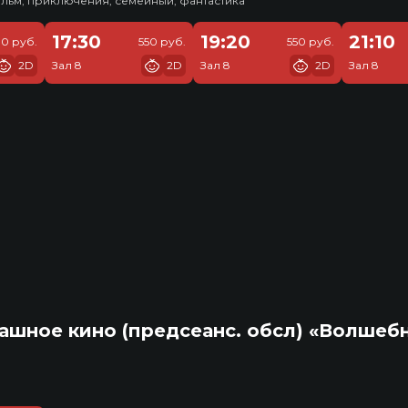
льм, приключения, семейный, фантастика
17:30
19:20
21:10
10 руб.
550 руб.
550 руб.
2D
Зал 8
2D
Зал 8
2D
Зал 8
ашное кино (предсеанс. обсл) «Волшеб