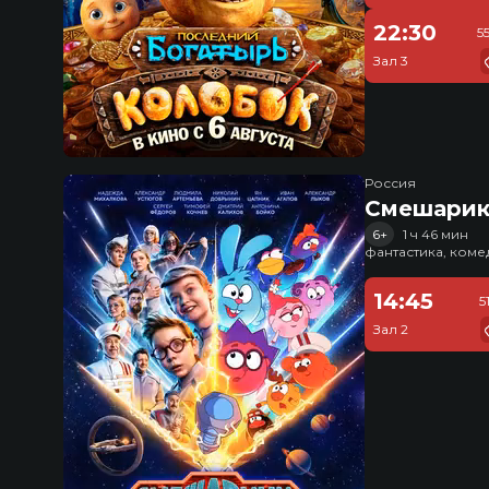
22:30
5
Зал 3
Россия
Смешарик
6+
1 ч 46 мин
фантастика, ком
14:45
5
Зал 2