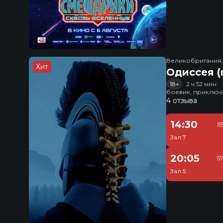
Великобритания
Хит
Одиссея (
18+
2 ч 52 мин
боевик, приключ
4 отзыва
14:30
5
Зал 7
20:05
5
Зал 5