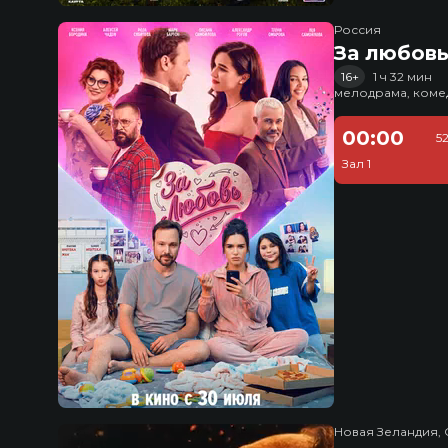
Россия
За любов
16+
1 ч 32 мин
мелодрама, коме
00:00
5
Зал 1
Новая Зеландия, 