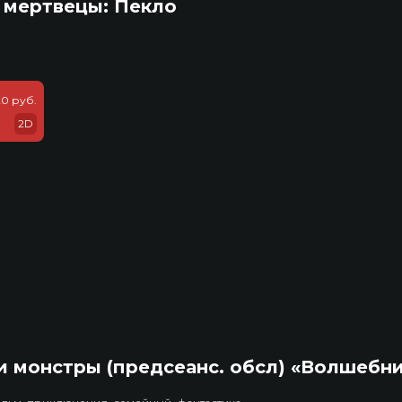
 мертвецы: Пекло
20 руб.
2D
 монстры (предсеанс. обсл) «Волшебн