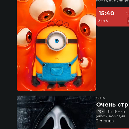
комедия, мультфи
15:40
5
Зал 8
США
Очень стр
18+
1 ч 49 мин
ужасы, комедия
2 отзыва