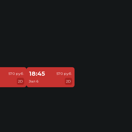
18:45
570 руб.
570 руб.
2D
Зал 6
2D