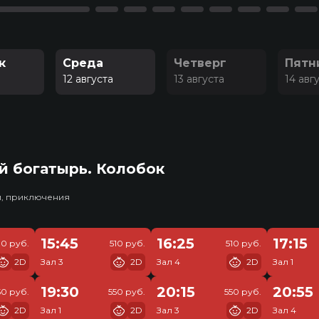
к
Среда
Четверг
Пятн
а
12 августа
13 августа
14 авг
й богатырь. Колобок
и, приключения
15:45
16:25
17:15
10 руб.
510 руб.
510 руб.
2D
Зал 3
2D
Зал 4
2D
Зал 1
19:30
20:15
20:55
50 руб.
550 руб.
550 руб.
2D
Зал 1
2D
Зал 3
2D
Зал 4