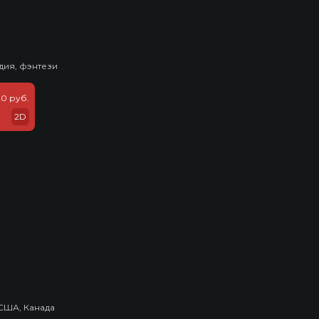
ь
дия, фэнтези
20 руб.
2D
США, Канада