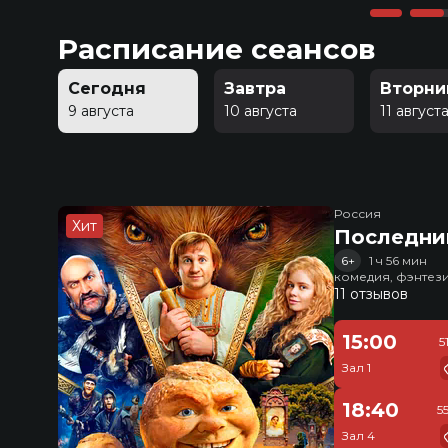
Расписание сеансов
Сегодня
Завтра
Вторни
9 августа
10 августа
11 август
Россия
Хит
Последни
6+
1 ч 56 мин
комедия, фэнтез
11 отзывов
15:00
5
Зал 1
18:40
5
Зал 4