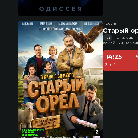
Россия
Старый о
12+
1 ч 34 мин
семейный, комед
14:25
48
Зал 4