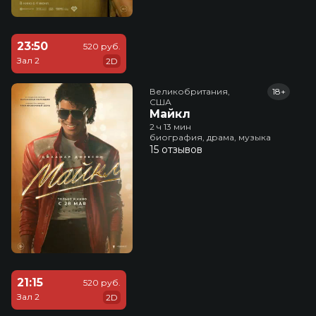
23:50
520 руб.
Зал 2
2D
Великобритания,

18+
США
Майкл
2 ч 13 мин
биография, драма, музыка
15 отзывов
21:15
520 руб.
Зал 2
2D