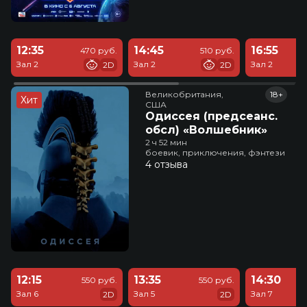
12:35
14:45
16:55
470 руб.
510 руб.
Зал 2
Зал 2
Зал 2
2D
2D
Великобритания,

18+
Хит
США
Одиссея (предсеанс.
обсл) «Волшебник»
2 ч 52 мин
боевик, приключения, фэнтези
4 отзыва
12:15
13:35
14:30
550 руб.
550 руб.
Зал 6
Зал 5
Зал 7
2D
2D