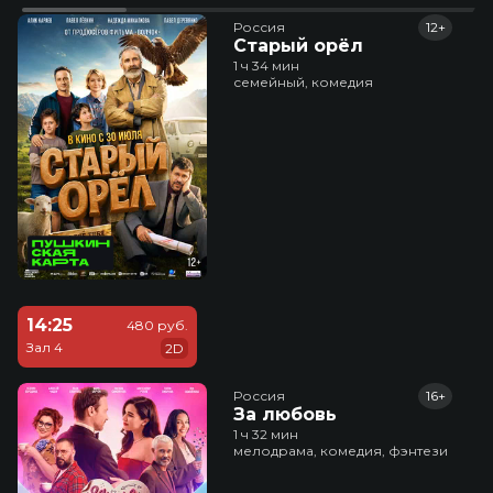
Россия
12+
Старый орёл
1 ч 34 мин
семейный, комедия
14:25
480 руб.
Зал 4
2D
Россия
16+
За любовь
1 ч 32 мин
мелодрама, комедия, фэнтези