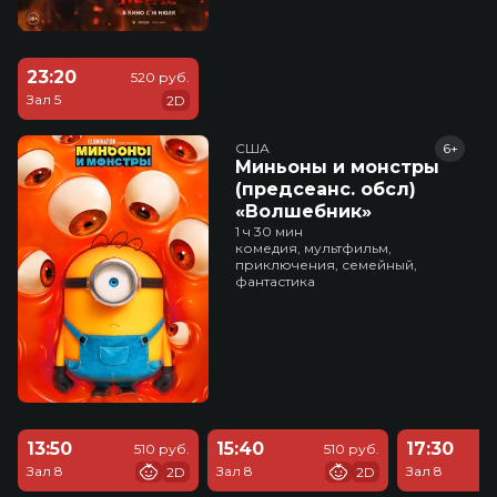
23:20
520 руб.
Зал 5
2D
США
6+
Миньоны и монстры
(предсеанс. обсл)
«Волшебник»
1 ч 30 мин
комедия, мультфильм,
приключения, семейный,
фантастика
13:50
15:40
17:30
510 руб.
510 руб.
Зал 8
Зал 8
Зал 8
2D
2D