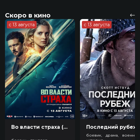
Скоро в кино
с 13 августа
с 13 августа
Во власти страха (18+)
Посл
боевик, драма, военный