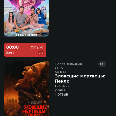
00:00
520 руб.
Зал 1
2D
Новая Зеландия,

18+
США,

Канада
Зловещие мертвецы:
Пекло
1 ч 55 мин
ужасы
1 отзыв