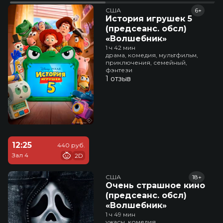
США
6+
История игрушек 5
(предсеанс. обсл)
«Волшебник»
1 ч 42 мин
драма, комедия, мультфильм,
приключения, семейный,
фэнтези
1 отзыв
12:25
440 руб.
Зал 4
2D
США
18+
Очень страшное кино
(предсеанс. обсл)
«Волшебник»
1 ч 49 мин
ужасы, комедия