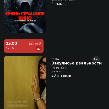
2 отзыва
23:00
520 руб.
Зал 8
2D
США
18+
Закулисье реальности
1 ч 56 мин
ужасы
20 отзывов