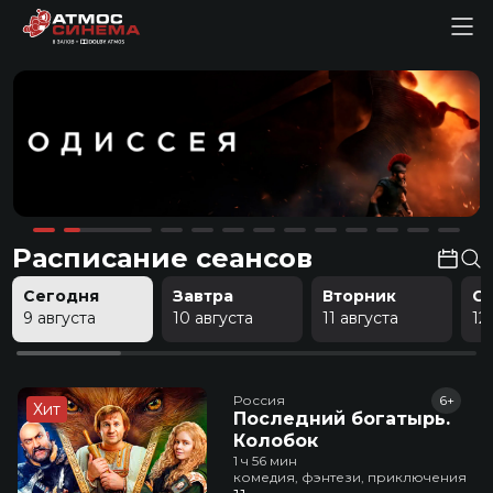
Расписание сеансов
Сегодня
Завтра
Вторник
С
9 августа
10 августа
11 августа
12
Россия
6+
Хит
Последний богатырь.
Колобок
1 ч 56 мин
комедия, фэнтези, приключения