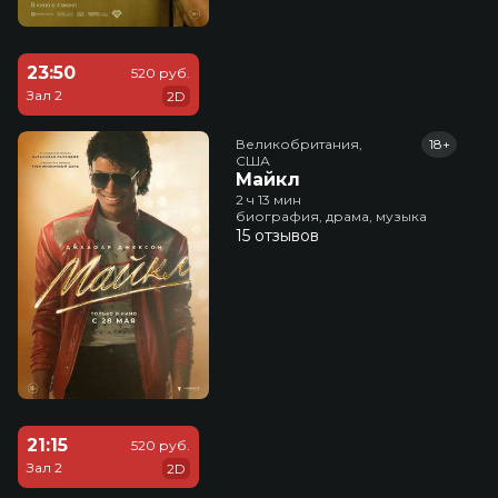
23:50
520 руб.
Зал 2
2D
Великобритания,

18+
США
Майкл
2 ч 13 мин
биография, драма, музыка
15 отзывов
21:15
520 руб.
Зал 2
2D