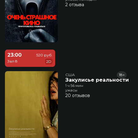
2 отзыва
23:00
520 руб.
Зал 8
2D
США
18+
Закулисье реальности
1 ч 56 мин
ужасы
20 отзывов