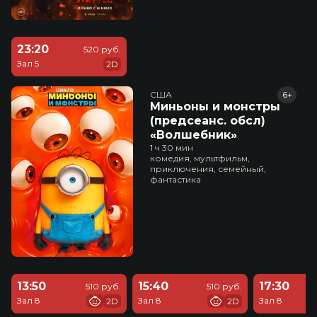
23:20
520 руб.
Зал 5
2D
США
6+
Миньоны и монстры
(предсеанс. обсл)
«Волшебник»
1 ч 30 мин
комедия, мультфильм,
приключения, семейный,
фантастика
13:50
15:40
17:30
510 руб.
510 руб.
Зал 8
Зал 8
Зал 8
2D
2D