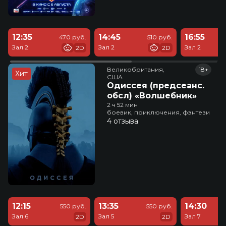
12:35
14:45
16:55
470 руб.
510 руб.
Зал 2
Зал 2
Зал 2
2D
2D
Великобритания,

18+
Хит
США
Одиссея (предсеанс.
обсл) «Волшебник»
2 ч 52 мин
боевик, приключения, фэнтези
4 отзыва
12:15
13:35
14:30
550 руб.
550 руб.
Зал 6
Зал 5
Зал 7
2D
2D