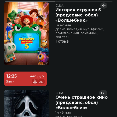
США
6+
История игрушек 5
(предсеанс. обсл)
«Волшебник»
1 ч 42 мин
драма, комедия, мультфильм,
приключения, семейный,
фэнтези
1 отзыв
12:25
440 руб.
Зал 4
2D
США
18+
Очень страшное кино
(предсеанс. обсл)
«Волшебник»
1 ч 49 мин
ужасы, комедия