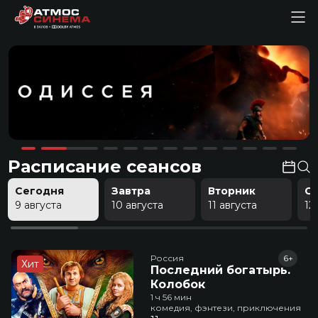
Расписание сеансов
Сегодня
Завтра
Вторник
С
9 августа
10 августа
11 августа
12
Россия
6+
Хит
Последний богатырь.
Колобок
1 ч 56 мин
комедия, фэнтези, приключения