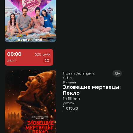
00:00
520 руб.
Зал 1
2D
Новая Зеландия,

18+
США,

Канада
Зловещие мертвецы:
Пекло
1 ч 55 мин
ужасы
1 отзыв