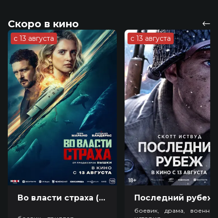
Скоро в кино
с 13 августа
с 13 августа
Во власти страха (18+)
Посл
боевик, драма, военный