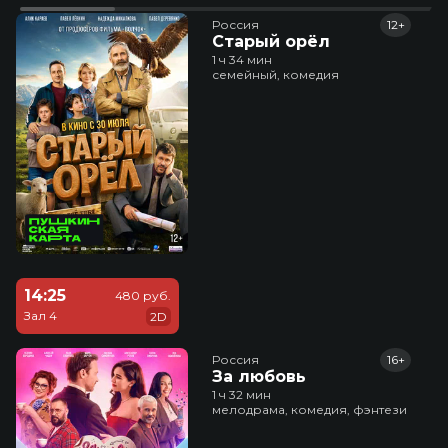
Россия
12+
Старый орёл
1 ч 34 мин
семейный, комедия
14:25
480 руб.
Зал 4
2D
Россия
16+
За любовь
1 ч 32 мин
мелодрама, комедия, фэнтези