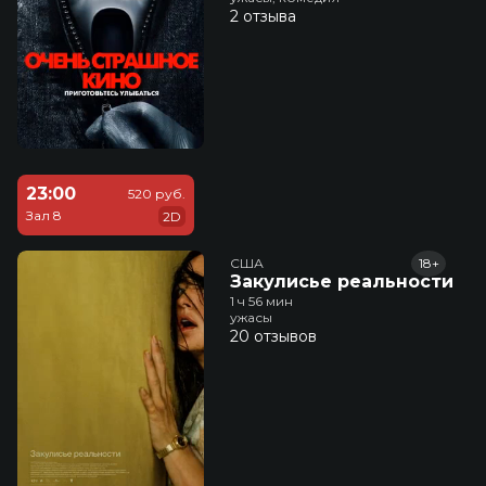
2 отзыва
23:00
520 руб.
Зал 8
2D
США
18+
Закулисье реальности
1 ч 56 мин
ужасы
20 отзывов