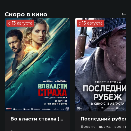
Скоро в кино
с 13 августа
с 13 августа
Во власти страха (18+)
Посл
боевик, драма, военный