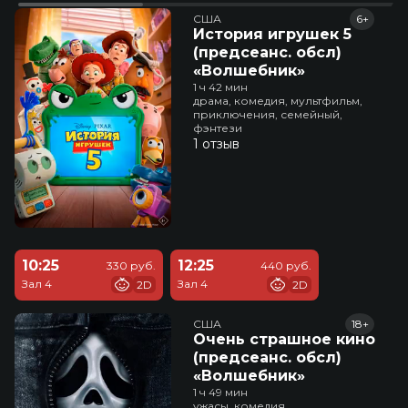
США
6+
История игрушек 5
(предсеанс. обсл)
«Волшебник»
1 ч 42 мин
драма, комедия, мультфильм,
приключения, семейный,
фэнтези
1 отзыв
10:25
12:25
330 руб.
440 руб.
Зал 4
Зал 4
2D
2D
США
18+
Очень страшное кино
(предсеанс. обсл)
«Волшебник»
1 ч 49 мин
ужасы, комедия