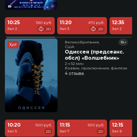
10:25
11:20
12:35
360 руб.
470 руб.
Зал 2
Зал 3
Зал 2
2D
2D
Великобритания,

18+
Хит
США
Одиссея (предсеанс.
обсл) «Волшебник»
2 ч 52 мин
боевик, приключения, фэнтези
4 отзыва
10:20
11:15
12:15
500 руб.
500 руб.
Зал 5
Зал 7
Зал 6
2D
2D