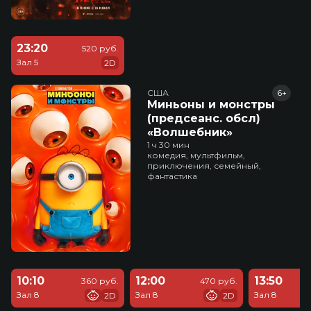
23:20
520 руб.
Зал 5
2D
США
6+
Миньоны и монстры
(предсеанс. обсл)
«Волшебник»
1 ч 30 мин
комедия, мультфильм,
приключения, семейный,
фантастика
10:10
12:00
13:50
360 руб.
470 руб.
Зал 8
Зал 8
Зал 8
2D
2D