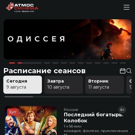
Расписание сеансов
Сегодня
Завтра
Вторник
С
9 августа
10 августа
11 августа
12
Россия
6+
Хит
Последний богатырь.
Колобок
1 ч 56 мин
комедия, фэнтези, приключения