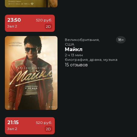
23:50
520 руб.
Зал 2
2D
Великобритания,

18+
США
Майкл
2 ч 13 мин
биография, драма, музыка
15 отзывов
21:15
520 руб.
Зал 2
2D