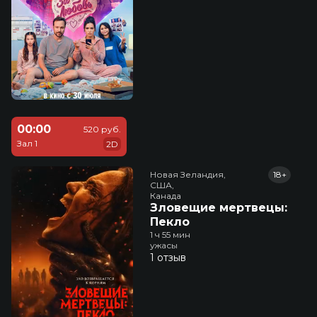
00:00
520 руб.
Зал 1
2D
Новая Зеландия,

18+
США,

Канада
Зловещие мертвецы:
Пекло
1 ч 55 мин
ужасы
1 отзыв