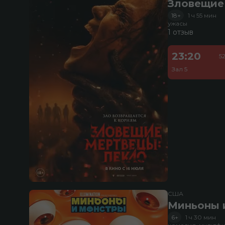
Зловещие
18+
1 ч 55 мин
ужасы
1 отзыв
23:20
5
Зал 5
США
Миньоны и
6+
1 ч 30 мин