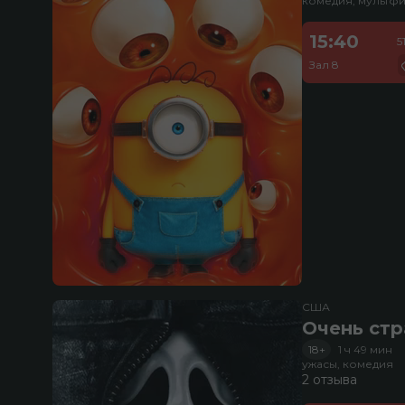
комедия, мультфи
15:40
5
Зал 8
США
Очень стр
18+
1 ч 49 мин
ужасы, комедия
2 отзыва