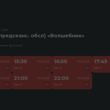
, США
предсеанс. обсл) «Волшебник»
ения, фэнтези
15:30
16:50
17:45
50 руб.
570 руб.
570 руб.
2D
Зал 6
2D
Зал 5
2D
Зал 7
21:00
22:00
70 руб.
570 руб.
570 руб.
2D
Зал 7
2D
Зал 6
2D