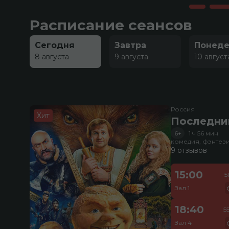
Расписание сеансов
Сегодня
Завтра
Понеде
8 августа
9 августа
10 август
Россия
Хит
Последни
6+
1 ч 56 мин
комедия, фэнтез
9 отзывов
15:00
5
Зал 1
18:40
5
Зал 4