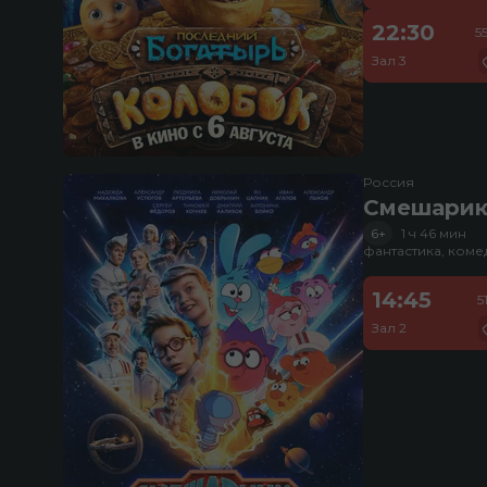
22:30
5
Зал 3
Россия
Смешарик
6+
1 ч 46 мин
фантастика, ком
14:45
5
Зал 2