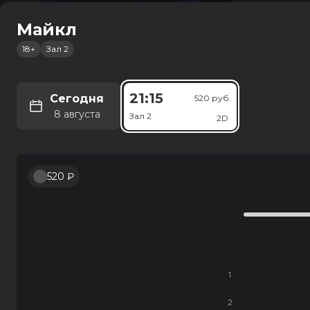
Майкл
18+
Зал 2
Россия
Старый о
12+
1 ч 34 мин
21:15
семейный, комед
Сегодня
520 руб.
8 августа
Зал 2
2D
14:25
48
Зал 4
520 ₽
1
2