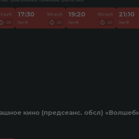
льм, приключения, семейный, фантастика
17:30
19:20
21:10
10 руб.
550 руб.
550 руб.
2D
Зал 8
2D
Зал 8
2D
Зал 8
ашное кино (предсеанс. обсл) «Волшеб