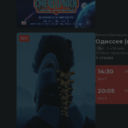
Великобритания
Хит
Одиссея (
18+
2 ч 52 мин
боевик, приключ
4 отзыва
14:30
5
Зал 7
20:05
5
Зал 5