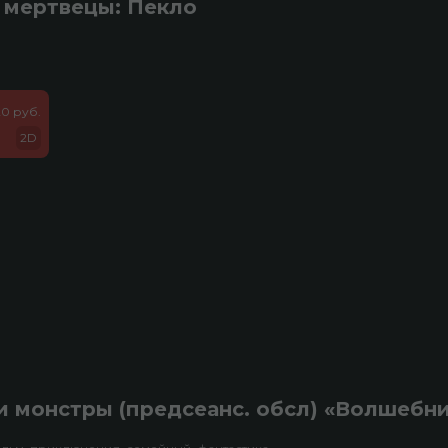
 мертвецы: Пекло
20 руб.
2D
 монстры (предсеанс. обсл) «Волшебн