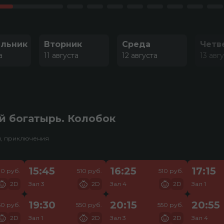
льник
Вторник
Среда
Четв
а
11 августа
12 августа
13 авг
й богатырь. Колобок
и, приключения
15:45
16:25
17:15
10 руб.
510 руб.
510 руб.
2D
Зал 3
2D
Зал 4
2D
Зал 1
19:30
20:15
20:55
50 руб.
550 руб.
550 руб.
2D
Зал 1
2D
Зал 3
2D
Зал 4