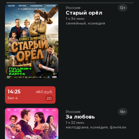
Россия
12+
Старый орёл
1 ч 34 мин
семейный, комедия
14:25
480 руб.
Зал 4
2D
Россия
16+
За любовь
1 ч 32 мин
мелодрама, комедия, фэнтези