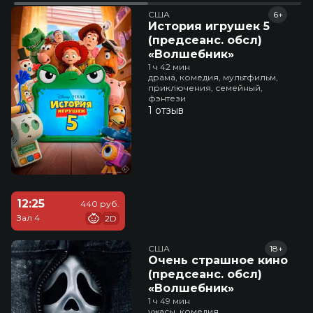
США
6+
История игрушек 5
(предсеанс. обсл)
«Волшебник»
1 ч 42 мин
драма, комедия, мультфильм,
приключения, семейный,
фэнтези
1 отзыв
12:25
440 руб.
Зал 4
2D
США
18+
Очень страшное кино
(предсеанс. обсл)
«Волшебник»
1 ч 49 мин
ужасы, комедия