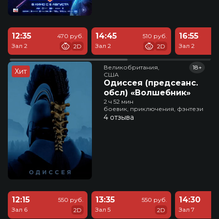
12:35
14:45
16:55
470 руб.
510 руб.
Зал 2
Зал 2
Зал 2
2D
2D
Великобритания,

18+
Хит
США
Одиссея (предсеанс.
обсл) «Волшебник»
2 ч 52 мин
боевик, приключения, фэнтези
4 отзыва
12:15
13:35
14:30
550 руб.
550 руб.
Зал 6
Зал 5
Зал 7
2D
2D