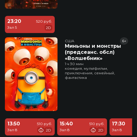
23:20
520 руб.
Зал 5
2D
США
6+
Миньоны и монстры
(предсеанс. обсл)
«Волшебник»
1 ч 30 мин
комедия, мультфильм,
приключения, семейный,
фантастика
13:50
15:40
17:30
510 руб.
510 руб.
Зал 8
Зал 8
Зал 8
2D
2D