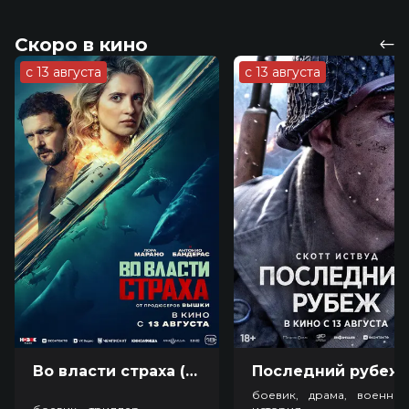
Скоро в кино
с 13 августа
с 13 августа
Во власти страха (18+)
Посл
боевик, драма, военный