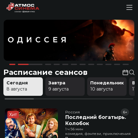
Расписание сеансов
Сегодня
Завтра
Понедельник
В
8 августа
9 августа
10 августа
11
Россия
6+
Хит
Последний богатырь.
Колобок
1 ч 56 мин
комедия, фэнтези, приключения