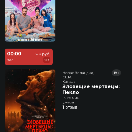
00:00
520 руб.
Зал 1
2D
Новая Зеландия,

18+
США,

Канада
Зловещие мертвецы:
Пекло
1 ч 55 мин
ужасы
1 отзыв