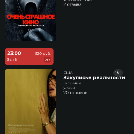
2 отзыва
23:00
520 руб.
Зал 8
2D
США
18+
Закулисье реальности
1 ч 56 мин
ужасы
20 отзывов