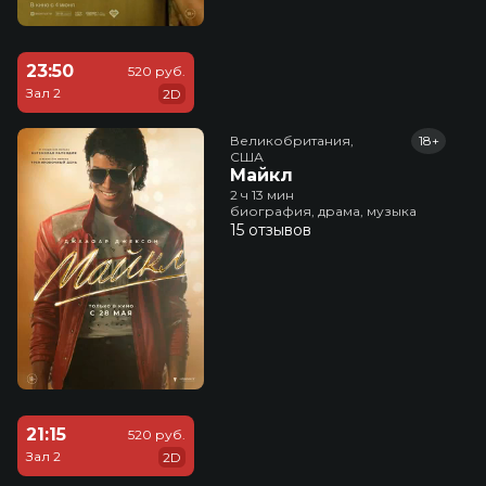
23:50
520 руб.
Зал 2
2D
Великобритания,

18+
США
Майкл
2 ч 13 мин
биография, драма, музыка
15 отзывов
21:15
520 руб.
Зал 2
2D