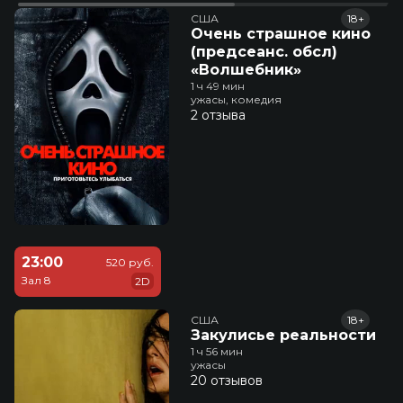
США
18+
Очень страшное кино
(предсеанс. обсл)
«Волшебник»
1 ч 49 мин
ужасы, комедия
2 отзыва
23:00
520 руб.
Зал 8
2D
США
18+
Закулисье реальности
1 ч 56 мин
ужасы
20 отзывов