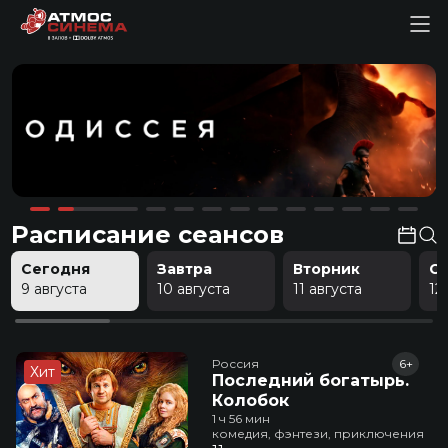
Расписание сеансов
Сегодня
Завтра
Вторник
С
9 августа
10 августа
11 августа
12
Россия
6+
Хит
Последний богатырь.
Колобок
1 ч 56 мин
комедия, фэнтези, приключения