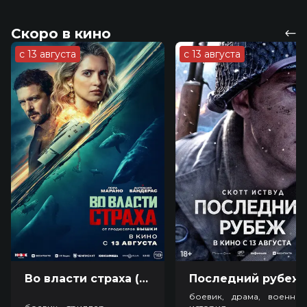
Скоро в кино
с 13 августа
с 13 августа
Во власти страха (18+)
Посл
боевик, драма, военный