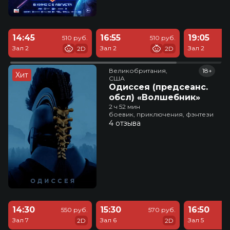
14:45
16:55
19:05
510 руб.
510 руб.
Зал 2
Зал 2
Зал 2
2D
2D
Великобритания,

18+
Хит
США
Одиссея (предсеанс.
обсл) «Волшебник»
2 ч 52 мин
боевик, приключения, фэнтези
4 отзыва
14:30
15:30
16:50
550 руб.
570 руб.
Зал 7
Зал 6
Зал 5
2D
2D