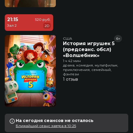
21:15
520 руб.
Зал 2
2D
США
6+
История игрушек 5
(предсеанс. обсл)
«Волшебник»
1 ч 42 мин
драма, комедия, мультфильм,
приключения, семейный,
фэнтези
1 отзыв
На сегодня сеансов не осталось
Ближайший сеанс завтра в 10:25