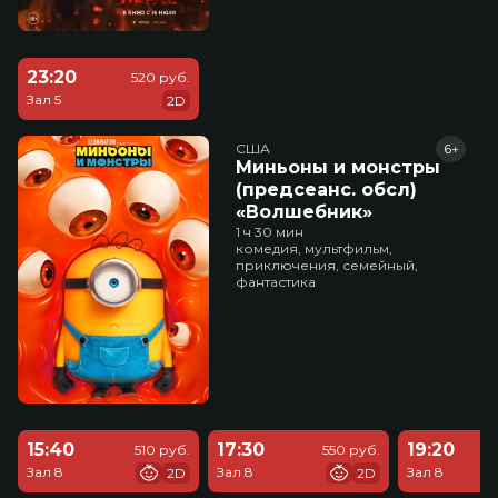
23:20
520 руб.
Зал 5
2D
США
6+
Миньоны и монстры
(предсеанс. обсл)
«Волшебник»
1 ч 30 мин
комедия, мультфильм,
приключения, семейный,
фантастика
15:40
17:30
19:20
510 руб.
550 руб.
Зал 8
Зал 8
Зал 8
2D
2D