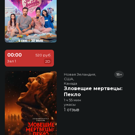
00:00
520 руб.
Зал 1
2D
Новая Зеландия,

18+
США,

Канада
Зловещие мертвецы:
Пекло
1 ч 55 мин
ужасы
1 отзыв