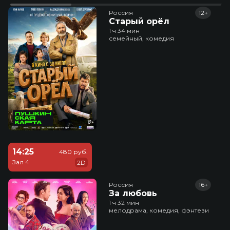
Россия
12+
Старый орёл
1 ч 34 мин
семейный, комедия
14:25
480 руб.
Зал 4
2D
Россия
16+
За любовь
1 ч 32 мин
мелодрама, комедия, фэнтези