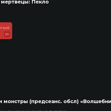
 мертвецы: Пекло
20 руб.
2D
 монстры (предсеанс. обсл) «Волшебн