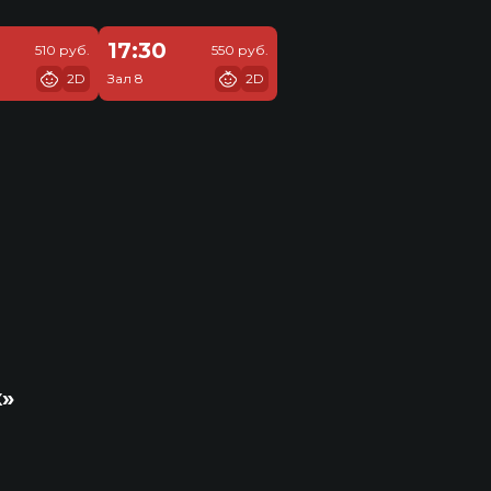
17:30
510 руб.
550 руб.
2D
Зал 8
2D
к»