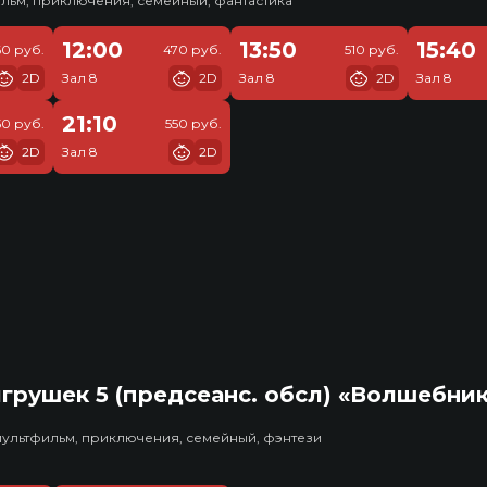
льм, приключения, семейный, фантастика
12:00
13:50
15:40
60 руб.
470 руб.
510 руб.
2D
Зал 8
2D
Зал 8
2D
Зал 8
21:10
50 руб.
550 руб.
2D
Зал 8
2D
грушек 5 (предсеанс. обсл) «Волшебни
мультфильм, приключения, семейный, фэнтези