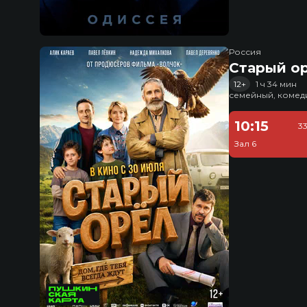
Россия
Старый о
12+
1 ч 34 мин
семейный, комед
10:15
3
Зал 6