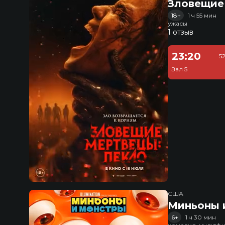
Зловещие
18+
1 ч 55 мин
ужасы
1 отзыв
23:20
5
Зал 5
США
Миньоны и
6+
1 ч 30 мин