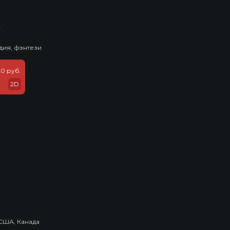
ь
дия, фэнтези
20 руб.
2D
США, Канада