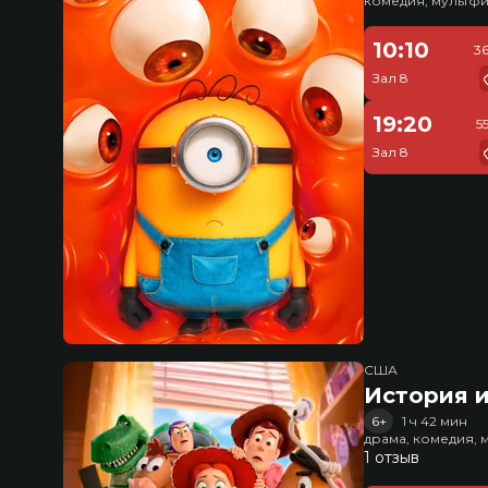
комедия, мультфи
10:10
3
Зал 8
19:20
5
Зал 8
США
История и
6+
1 ч 42 мин
драма, комедия, 
1 отзыв