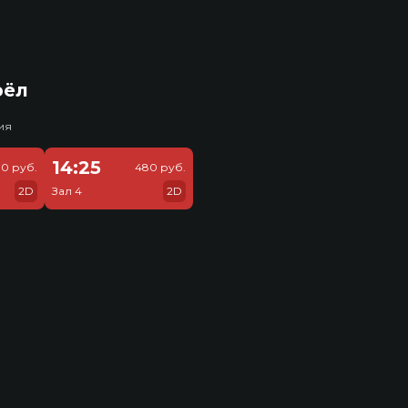
рёл
ия
14:25
30 руб.
480 руб.
2D
Зал 4
2D