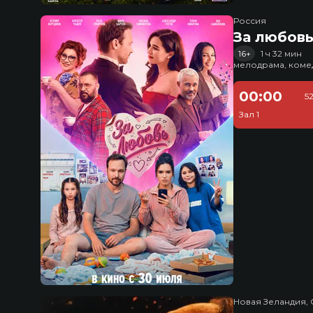
Россия
За любов
16+
1 ч 32 мин
мелодрама, коме
00:00
5
Зал 1
Новая Зеландия, 