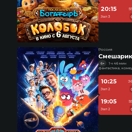
20:15
5
Зал 3
Россия
Смешарик
6+
1 ч 46 мин
фантастика, ком
10:25
3
Зал 2
19:05
5
Зал 2