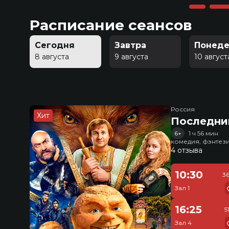
Расписание сеансов
Сегодня
Завтра
Понеде
8 августа
9 августа
10 август
Россия
Хит
Последни
6+
1 ч 56 мин
комедия, фэнтез
4 отзыва
10:30
3
Зал 1
16:25
5
Зал 4