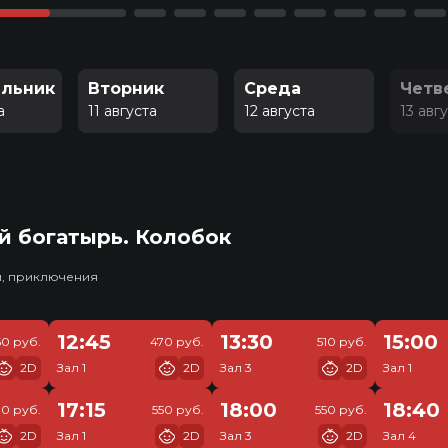
льник
Вторник
Среда
Четв
а
11 августа
12 августа
13 авг
й богатырь. Колобок
и, приключения
12:45
13:30
15:00
60 руб.
470 руб.
510 руб.
2D
Зал 1
2D
Зал 3
2D
Зал 1
17:15
18:00
18:40
10 руб.
550 руб.
550 руб.
2D
Зал 1
2D
Зал 3
2D
Зал 4