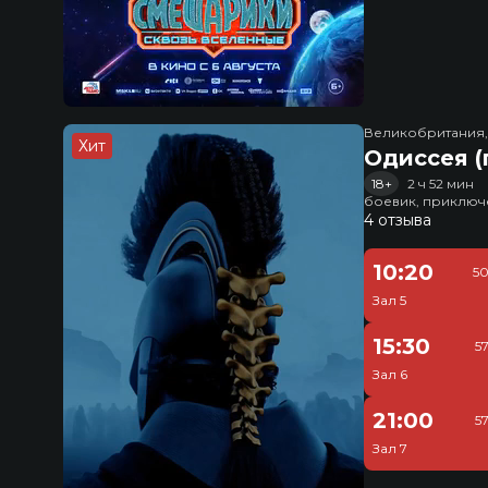
Великобритания
Хит
Одиссея (
18+
2 ч 52 мин
боевик, приключ
4 отзыва
10:20
50
Зал 5
15:30
5
Зал 6
21:00
5
Зал 7