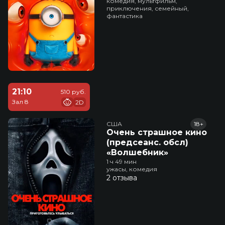
комедия, мультфильм,
приключения, семейный,
фантастика
21:10
510 руб.
Зал 8
2D
США
18+
Очень страшное кино
(предсеанс. обсл)
«Волшебник»
1 ч 49 мин
ужасы, комедия
2 отзыва