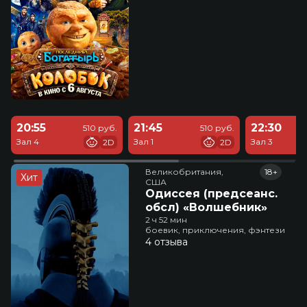
20:55
21:45
22:30
510 руб.
510 руб.
Зал 4
Зал 1
Зал 3
2D
2D
Великобритания,

18+
Хит
США
Одиссея (предсеанс.
обсл) «Волшебник»
2 ч 52 мин
боевик, приключения, фэнтези
4 отзыва