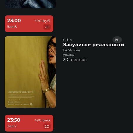
23:00
490 руб.
Зал 8
2D
США
18+
Закулисье реальности
1 ч 56 мин
ужасы
20 отзывов
23:50
490 руб.
Зал 2
2D