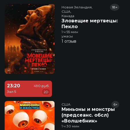
Новая Зеландия,

18+
США,

Канада
Зловещие мертвецы:
Пекло
1 ч 55 мин
ужасы
1 отзыв
23:20
490 руб.
Зал 5
2D
США
6+
Миньоны и монстры
(предсеанс. обсл)
«Волшебник»
1 ч 30 мин