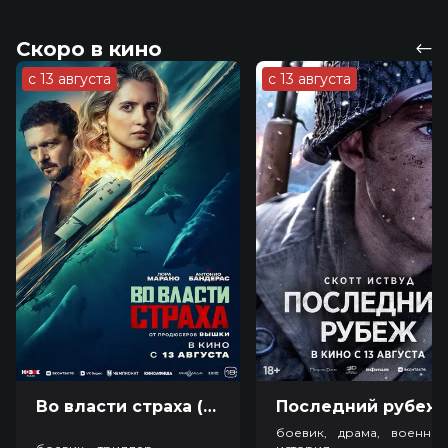
Скоро в кино
с 13 августа
с 13 августа
Во власти страха (18+)
Посл
боевик, драма, военный