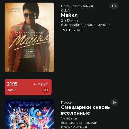
Великобритания,

18+
США
Майкл
2 ч 13 мин
биография, драма, музыка
15 отзывов
21:15
490 руб.
Зал 2
2D
Россия
6+
Смешарики сквозь
вселенные
1 ч 46 мин
фантастика, комедия,
приключения