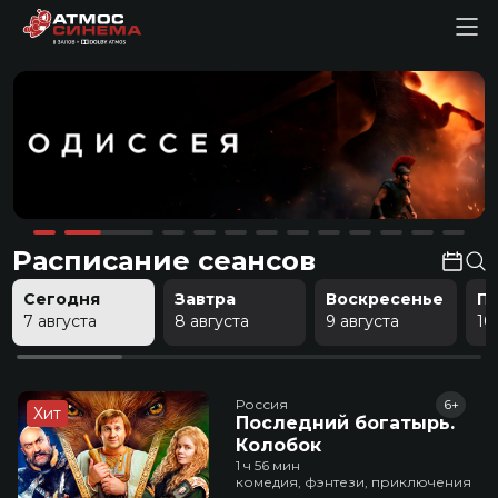
Расписание сеансов
Сегодня
Завтра
Воскресенье
П
7 августа
8 августа
9 августа
10
Россия
6+
Хит
Последний богатырь.
Колобок
1 ч 56 мин
комедия, фэнтези, приключения