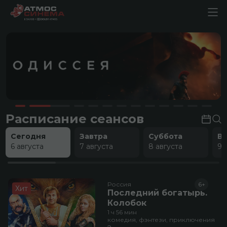
Расписание сеансов
Сегодня
Завтра
Суббота
В
6 августа
7 августа
8 августа
9 
Россия
6+
Хит
Последний богатырь.
Колобок
1 ч 56 мин
комедия, фэнтези, приключения