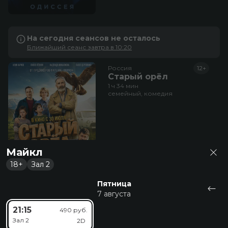
На сегодня сеансов не осталось
Ближайший сеанс завтра в 10:20
Россия
12+
Старый орёл
1 ч 34 мин
семейный, комедия
Майкл
18+
Зал 2
Пятница
7 августа
На сегодня сеансов не осталось
21:15
490 руб.
Ближайший сеанс завтра в 10:15
Зал 2
2D