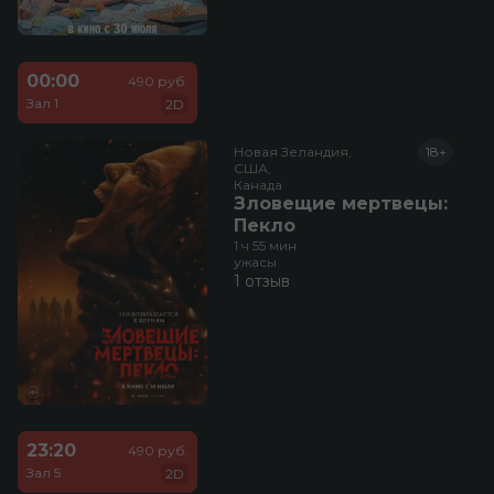
00:00
490 руб.
Зал 1
2D
Новая Зеландия,

18+
США,

Канада
Зловещие мертвецы:
Пекло
1 ч 55 мин
ужасы
1 отзыв
23:20
490 руб.
Зал 5
2D