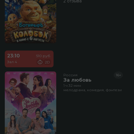
2 отзыва
23:10
510 руб.
Зал 4
2D
Россия
16+
За любовь
1 ч 32 мин
мелодрама, комедия, фэнтези