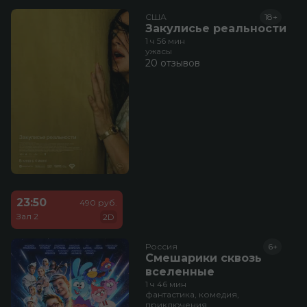
США
18+
Закулисье реальности
1 ч 56 мин
ужасы
20 отзывов
23:50
490 руб.
Зал 2
2D
Россия
6+
Смешарики сквозь
вселенные
1 ч 46 мин
фантастика, комедия,
приключения