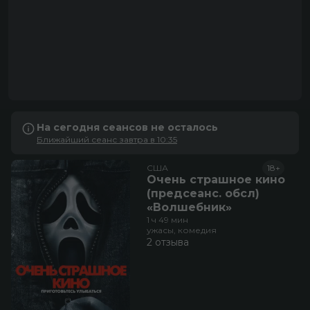
приключения, семейный,
фэнтези
1 отзыв
На сегодня сеансов не осталось
Ближайший сеанс завтра в 10:35
США
18+
Очень страшное кино
(предсеанс. обсл)
«Волшебник»
1 ч 49 мин
ужасы, комедия
2 отзыва