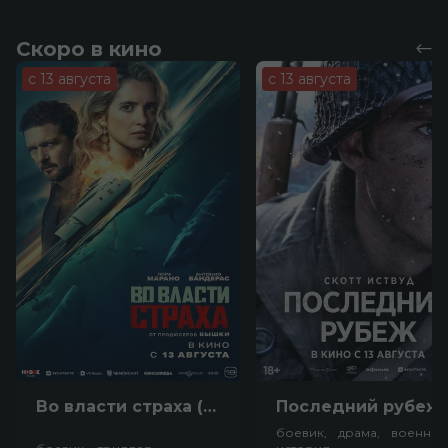
Скоро в кино
с 13 августа
с 13 августа
Во власти страха (18+)
Посл
боевик, драма, военный