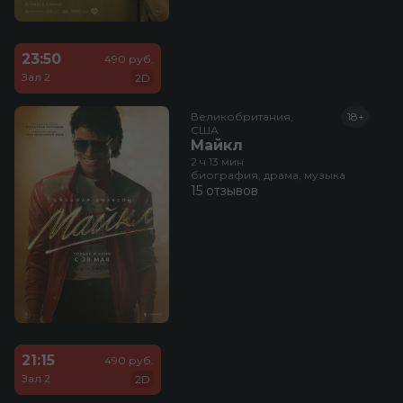
23:50
490 руб.
Зал 2
2D
Великобритания,

18+
США
Майкл
2 ч 13 мин
биография, драма, музыка
15 отзывов
21:15
490 руб.
Зал 2
2D