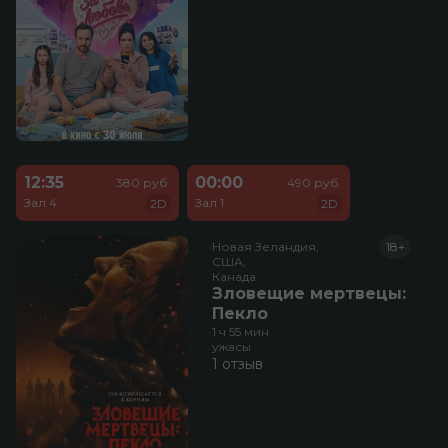
12:35
00:00
380 руб.
490 руб.
Зал 4
Зал 1
2D
2D
Новая Зеландия,

18+
США,

Канада
Зловещие мертвецы:
Пекло
1 ч 55 мин
ужасы
1 отзыв