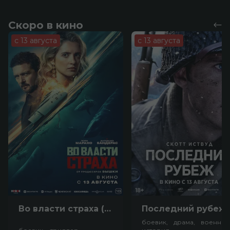
Скоро в кино
с 13 августа
с 13 августа
Во власти страха (18+)
Посл
боевик, драма, военный