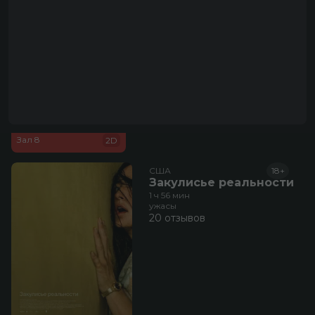
2 отзыва
23:00
490 руб.
Зал 8
2D
США
18+
Закулисье реальности
1 ч 56 мин
ужасы
20 отзывов