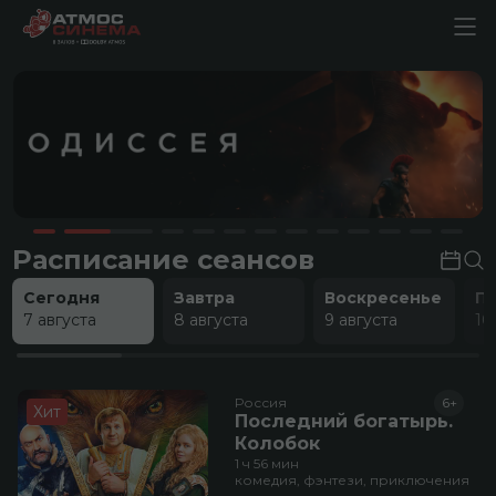
Расписание сеансов
Сегодня
Завтра
Воскресенье
П
7 августа
8 августа
9 августа
10
Россия
6+
Хит
Последний богатырь.
Колобок
1 ч 56 мин
комедия, фэнтези, приключения