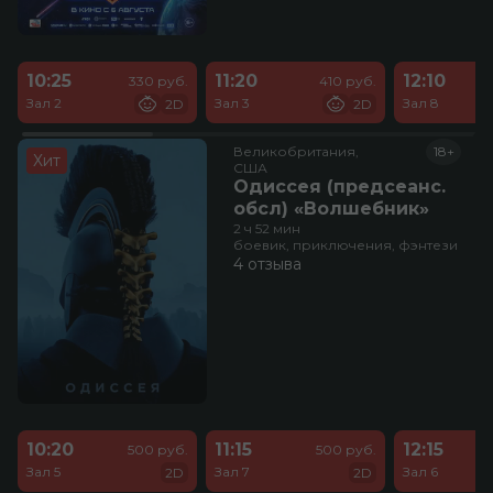
10:25
11:20
12:10
330 руб.
410 руб.
Зал 2
Зал 3
Зал 8
2D
2D
Великобритания,

18+
Хит
США
Одиссея (предсеанс.
обсл) «Волшебник»
2 ч 52 мин
боевик, приключения, фэнтези
4 отзыва
10:20
11:15
12:15
500 руб.
500 руб.
Зал 5
Зал 7
Зал 6
2D
2D