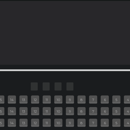
рёл
ия
14:25
0 руб.
430 руб.
2D
Зал 4
2D
15
14
13
12
11
10
9
8
7
6
5
4
15
14
13
12
11
10
9
8
7
6
5
4
15
14
13
12
11
10
9
8
7
6
5
4