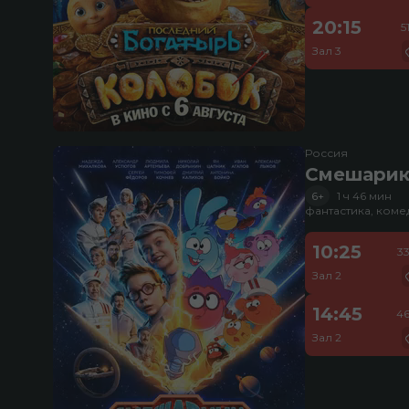
20:15
5
Зал 3
Россия
Смешарик
6+
1 ч 46 мин
фантастика, ком
10:25
3
Зал 2
14:45
46
Зал 2