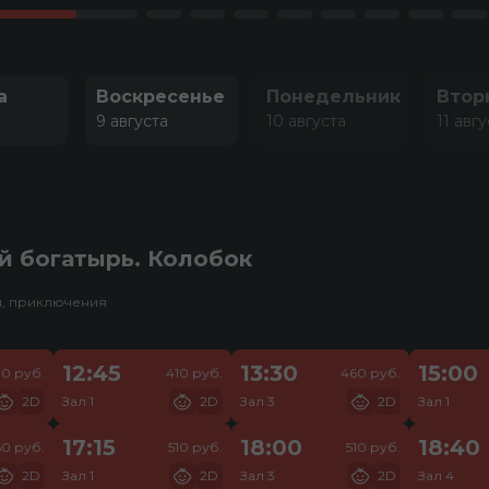
а
Воскресенье
Понедельник
Втор
9 августа
10 августа
11 авг
й богатырь. Колобок
и, приключения
12:45
13:30
15:00
30 руб.
410 руб.
460 руб.
2D
Зал 1
2D
Зал 3
2D
Зал 1
17:15
18:00
18:40
0 руб.
510 руб.
510 руб.
2D
Зал 1
2D
Зал 3
2D
Зал 4