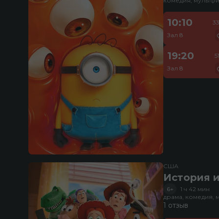
комедия, мультфи
10:10
3
Зал 8
19:20
5
Зал 8
США
История и
6+
1 ч 42 мин
драма, комедия, 
1 отзыв