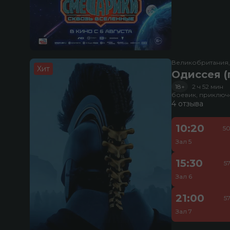
Великобритания
Хит
Одиссея (
18+
2 ч 52 мин
боевик, приключ
4 отзыва
10:20
50
Зал 5
15:30
5
Зал 6
21:00
5
Зал 7