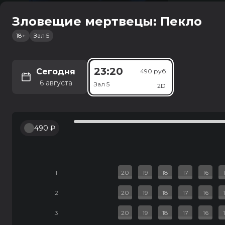
Зловещие мертвецы: Пекло
18+
Зал 5
Россия
Старый о
12+
1 ч 34 мин
23:20
семейный, комед
Сегодня
490 руб.
6 августа
Зал 5
2D
10:15
30
Зал 6
490 ₽
1
20
19
18
17
16
2
20
19
18
17
16
3
20
19
18
17
16