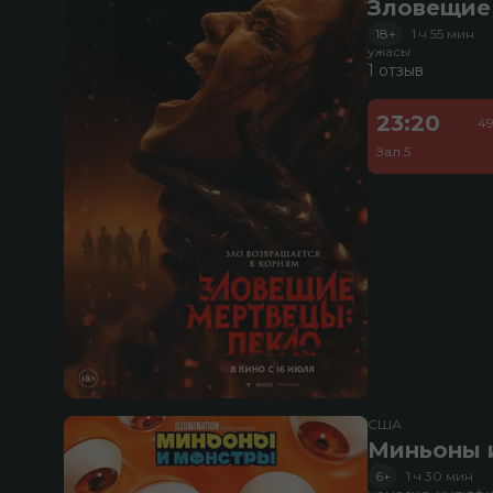
Зловещие
18+
1 ч 55 мин
ужасы
1 отзыв
23:20
49
Зал 5
США
Миньоны и
6+
1 ч 30 мин