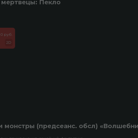
 мертвецы: Пекло
0 руб.
2D
 монстры (предсеанс. обсл) «Волшебн