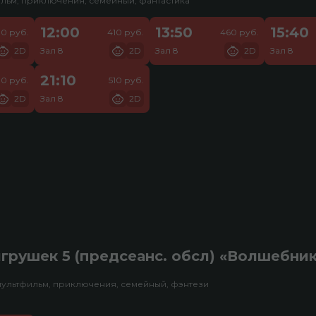
льм, приключения, семейный, фантастика
12:00
13:50
15:40
30 руб.
410 руб.
460 руб.
2D
Зал 8
2D
Зал 8
2D
Зал 8
21:10
10 руб.
510 руб.
2D
Зал 8
2D
грушек 5 (предсеанс. обсл) «Волшебни
мультфильм, приключения, семейный, фэнтези