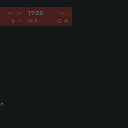
17:30
460 руб.
510 руб.
2D
Зал 8
2D
к»