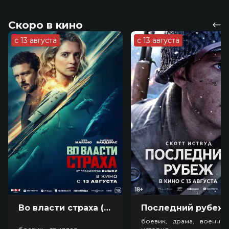
Скоро в кино
с 13 августа
с 13 августа
Во власти страха (18+)
Посл
боевик, драма, военный