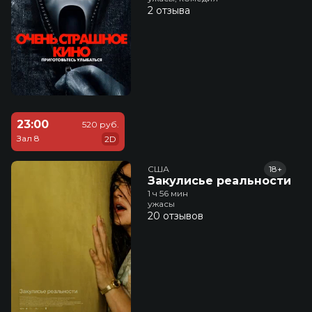
2 отзыва
23:00
520 руб.
Зал 8
2D
США
18+
Закулисье реальности
1 ч 56 мин
ужасы
20 отзывов