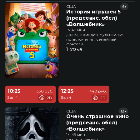
США
6+
История игрушек 5
(предсеанс. обсл)
«Волшебник»
1 ч 42 мин
драма, комедия, мультфильм,
приключения, семейный,
фэнтези
1 отзыв
10:25
12:25
330 руб.
440 руб.
Зал 4
Зал 4
2D
2D
США
18+
Очень страшное кино
(предсеанс. обсл)
«Волшебник»
1 ч 49 мин
ужасы, комедия