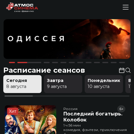
Расписание сеансов
Сегодня
Завтра
Понедельник
В
8 августа
9 августа
10 августа
11
Россия
6+
Хит
Последний богатырь.
Колобок
1 ч 56 мин
комедия, фэнтези, приключения