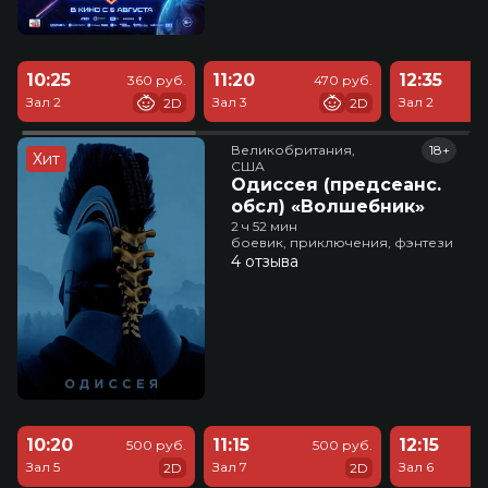
10:25
11:20
12:35
360 руб.
470 руб.
Зал 2
Зал 3
Зал 2
2D
2D
Великобритания,

18+
Хит
США
Одиссея (предсеанс.
обсл) «Волшебник»
2 ч 52 мин
боевик, приключения, фэнтези
4 отзыва
10:20
11:15
12:15
500 руб.
500 руб.
Зал 5
Зал 7
Зал 6
2D
2D