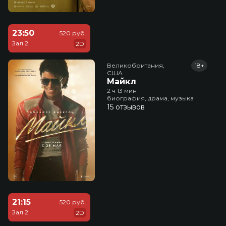
23:50
520 руб.
Зал 2
2D
Великобритания,

18+
США
Майкл
2 ч 13 мин
биография, драма, музыка
15 отзывов
21:15
520 руб.
Зал 2
2D