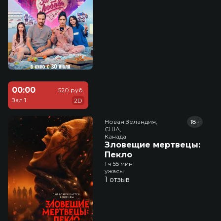
00:00
520 руб.
Зал 1
2D
Новая Зеландия,

18+
США,

Канада
Зловещие мертвецы:
Пекло
1 ч 55 мин
ужасы
1 отзыв