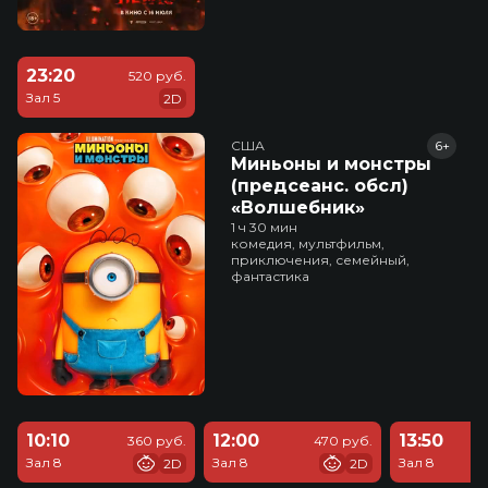
23:20
520 руб.
Зал 5
2D
США
6+
Миньоны и монстры
(предсеанс. обсл)
«Волшебник»
1 ч 30 мин
комедия, мультфильм,
приключения, семейный,
фантастика
10:10
12:00
13:50
360 руб.
470 руб.
Зал 8
Зал 8
Зал 8
2D
2D