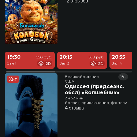
12 отзывов
19:30
20:15
20:55
550 руб.
550 руб.
Зал 1
Зал 3
Зал 4
2D
2D
Великобритания,

18+
Хит
США
Одиссея (предсеанс.
обсл) «Волшебник»
2 ч 52 мин
боевик, приключения, фэнтези
4 отзыва