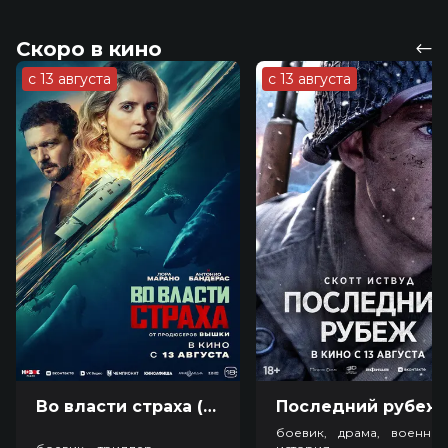
Скоро в кино
с 13 августа
с 13 августа
Во власти страха (18+)
Посл
боевик, драма, военный