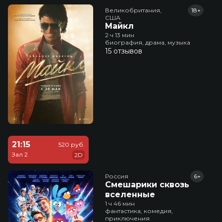
Великобритания,

18+
США
Майкл
2 ч 13 мин
биография, драма, музыка
15 отзывов
21:15
520 руб.
Зал 2
2D
Россия
6+
Смешарики сквозь
вселенные
1 ч 46 мин
фантастика, комедия,
приключения