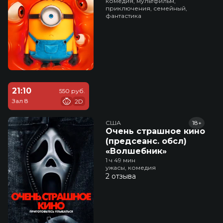
комедия, мультфильм,
приключения, семейный,
фантастика
21:10
550 руб.
Зал 8
2D
США
18+
Очень страшное кино
(предсеанс. обсл)
«Волшебник»
1 ч 49 мин
ужасы, комедия
2 отзыва