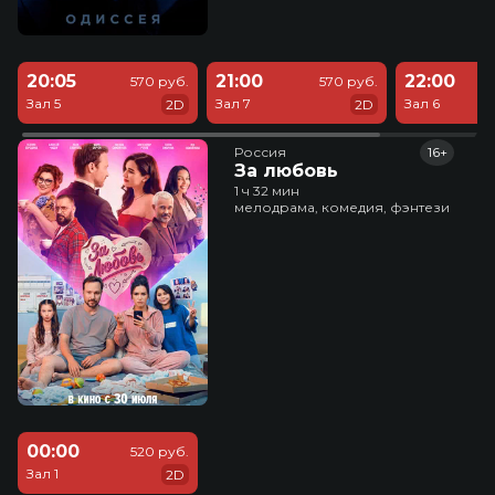
20:05
21:00
22:00
570 руб.
570 руб.
Зал 5
Зал 7
Зал 6
2D
2D
Россия
16+
За любовь
1 ч 32 мин
мелодрама, комедия, фэнтези
00:00
520 руб.
Зал 1
2D