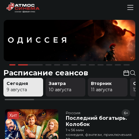
Расписание сеансов
Сегодня
Завтра
Вторник
С
9 августа
10 августа
11 августа
12
Россия
6+
Хит
Последний богатырь.
Колобок
1 ч 56 мин
комедия, фэнтези, приключения