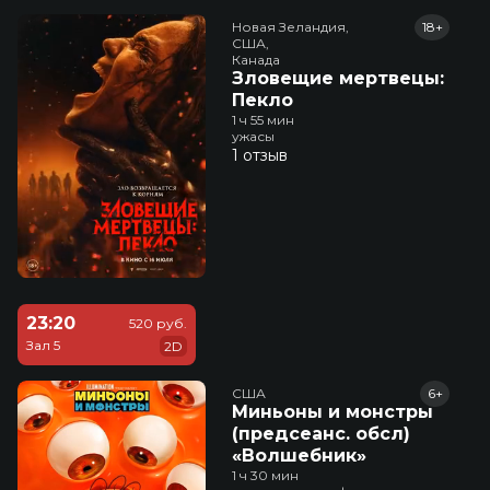
Новая Зеландия,

18+
США,

Канада
Зловещие мертвецы:
Пекло
1 ч 55 мин
ужасы
1 отзыв
23:20
520 руб.
Зал 5
2D
США
6+
Миньоны и монстры
(предсеанс. обсл)
«Волшебник»
1 ч 30 мин