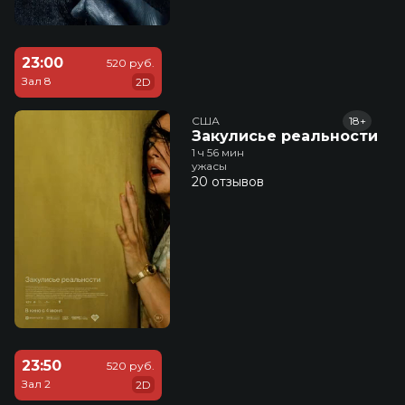
23:00
520 руб.
Зал 8
2D
США
18+
Закулисье реальности
1 ч 56 мин
ужасы
20 отзывов
23:50
520 руб.
Зал 2
2D