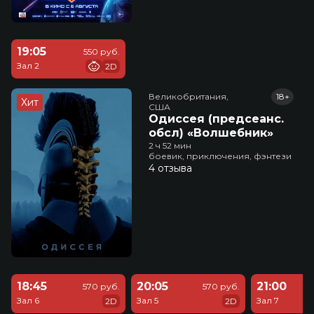
19:05
550 руб.
Зал 2
2D
Великобритания,

18+
Хит
США
Одиссея (предсеанс.
обсл) «Волшебник»
2 ч 52 мин
боевик, приключения, фэнтези
4 отзыва
18:45
20:05
21:00
570 руб.
570 руб.
Зал 6
Зал 5
Зал 7
2D
2D