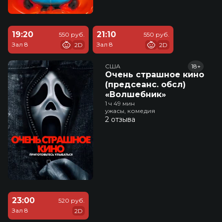
19:20
21:10
550 руб.
550 руб.
Зал 8
Зал 8
2D
2D
США
18+
Очень страшное кино
(предсеанс. обсл)
«Волшебник»
1 ч 49 мин
ужасы, комедия
2 отзыва
23:00
520 руб.
Зал 8
2D