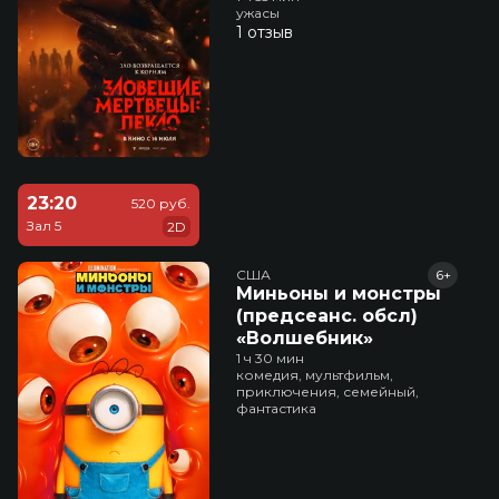
ужасы
1 отзыв
23:20
520 руб.
Зал 5
2D
США
6+
Миньоны и монстры
(предсеанс. обсл)
«Волшебник»
1 ч 30 мин
комедия, мультфильм,
приключения, семейный,
фантастика