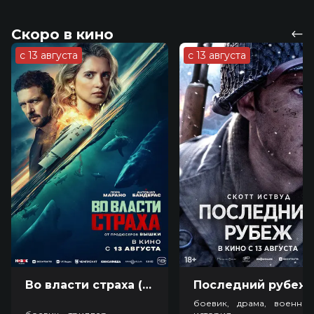
Скоро в кино
с 13 августа
с 13 августа
Во власти страха (18+)
Посл
боевик, драма, военный