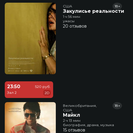
США
18+
Закулисье реальности
1 ч 56 мин
ужасы
20 отзывов
23:50
520 руб.
Зал 2
2D
Великобритания,

18+
США
Майкл
2 ч 13 мин
биография, драма, музыка
15 отзывов