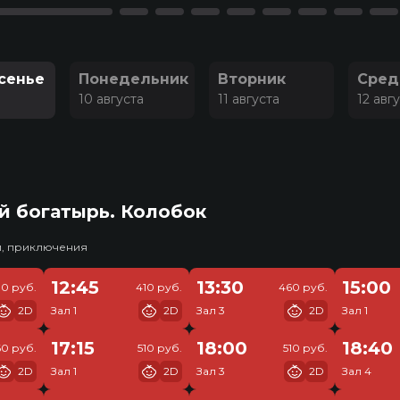
сенье
Понедельник
Вторник
Сред
10 августа
11 августа
12 авг
й богатырь. Колобок
и, приключения
12:45
13:30
15:00
30 руб.
410 руб.
460 руб.
2D
Зал 1
2D
Зал 3
2D
Зал 1
17:15
18:00
18:40
0 руб.
510 руб.
510 руб.
2D
Зал 1
2D
Зал 3
2D
Зал 4