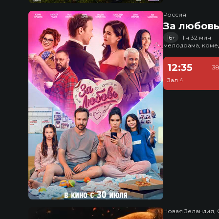
Россия
За любов
16+
1 ч 32 мин
мелодрама, коме
12:35
38
Зал 4
Новая Зеландия, 