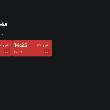
рёл
ия
14:25
0 руб.
430 руб.
2D
Зал 4
2D