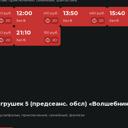
льм, приключения, семейный, фантастика
12:00
13:50
15:40
30 руб.
410 руб.
460 руб.
2D
Зал 8
2D
Зал 8
2D
Зал 8
21:10
10 руб.
510 руб.
2D
Зал 8
2D
грушек 5 (предсеанс. обсл) «Волшебни
мультфильм, приключения, семейный, фэнтези