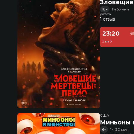
Зловещие
18+
1 ч 55 мин
ужасы
1 отзыв
23:20
49
Зал 5
США
Миньоны и
6+
1 ч 30 мин