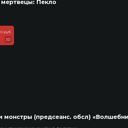
 мертвецы: Пекло
0 руб.
2D
 монстры (предсеанс. обсл) «Волшебн