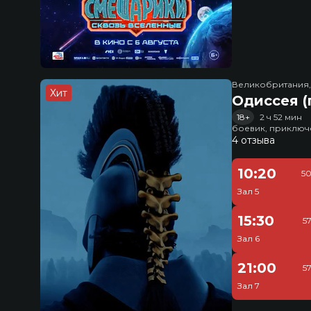
Великобритания
Хит
Одиссея (
18+
2 ч 52 мин
боевик, приключ
4 отзыва
10:20
50
Зал 5
15:30
5
Зал 6
21:00
5
Зал 7