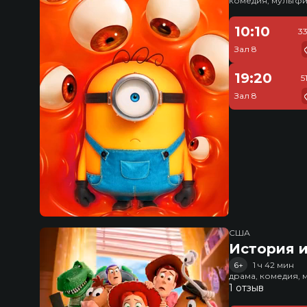
комедия, мультфи
10:10
3
Зал 8
19:20
5
Зал 8
США
История и
6+
1 ч 42 мин
драма, комедия, 
1 отзыв