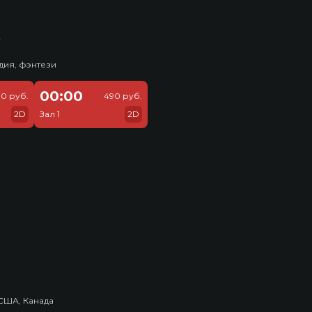
ь
дия, фэнтези
00:00
0 руб.
490 руб.
2D
Зал 1
2D
США, Канада