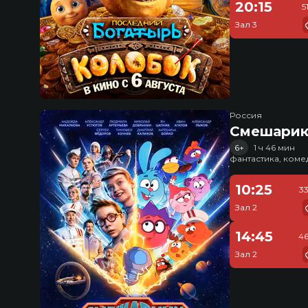
20:15
5
Зал 3
Россия
Смешарик
6+
1 ч 46 мин
фантастика, ком
10:25
3
Зал 2
14:45
46
Зал 2