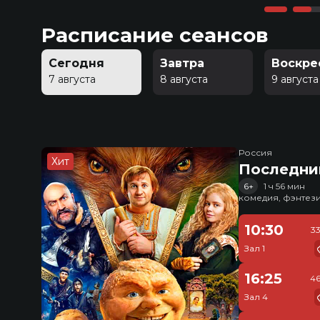
Расписание сеансов
Сегодня
Завтра
Воскре
7 августа
8 августа
9 августа
Россия
Хит
Последни
6+
1 ч 56 мин
комедия, фэнтез
10:30
3
Зал 1
16:25
46
Зал 4