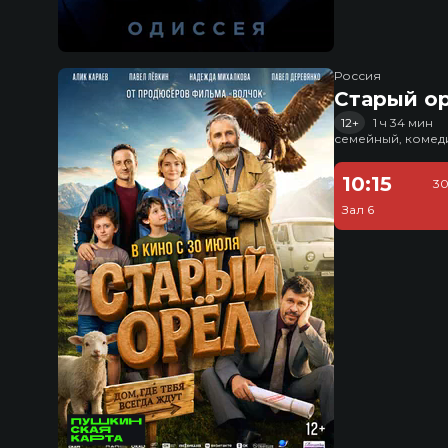
Россия
Старый о
12+
1 ч 34 мин
семейный, комед
10:15
30
Зал 6