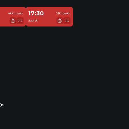
17:30
460 руб.
510 руб.
2D
Зал 8
2D
к»