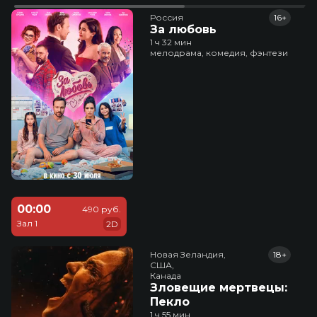
Россия
16+
За любовь
1 ч 32 мин
мелодрама, комедия, фэнтези
00:00
490 руб.
Зал 1
2D
Новая Зеландия,

18+
США,

Канада
Зловещие мертвецы:
Пекло
1 ч 55 мин