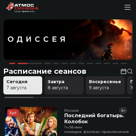
Расписание сеансов
Сегодня
Завтра
Воскресенье
П
7 августа
8 августа
9 августа
10
Россия
6+
Хит
Последний богатырь.
Колобок
1 ч 56 мин
комедия, фэнтези, приключения