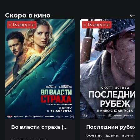
Скоро в кино
с 13 августа
с 13 августа
Во власти страха (18+)
Посл
боевик, драма, военный