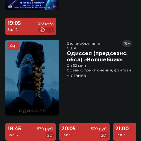
19:05
510 руб.
Зал 2
2D
Великобритания,

18+
Хит
США
Одиссея (предсеанс.
обсл) «Волшебник»
2 ч 52 мин
боевик, приключения, фэнтези
4 отзыва
18:45
20:05
21:00
570 руб.
570 руб.
Зал 6
Зал 5
Зал 7
2D
2D