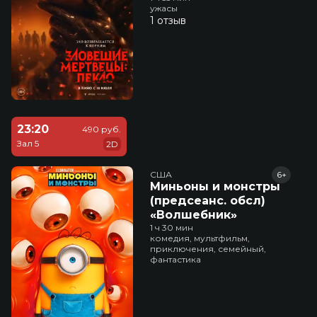
ужасы
1 отзыв
23:20
490 руб.
Зал 5
2D
США
6+
Миньоны и монстры
(предсеанс. обсл)
«Волшебник»
1 ч 30 мин
комедия, мультфильм,
приключения, семейный,
фантастика