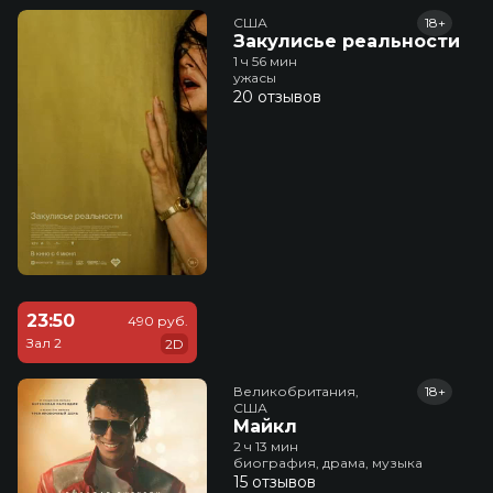
США
18+
Закулисье реальности
1 ч 56 мин
ужасы
20 отзывов
23:50
490 руб.
Зал 2
2D
Великобритания,

18+
США
Майкл
2 ч 13 мин
биография, драма, музыка
15 отзывов