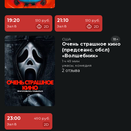
19:20
21:10
510 руб.
510 руб.
Зал 8
Зал 8
2D
2D
США
18+
Очень страшное кино
(предсеанс. обсл)
«Волшебник»
1 ч 49 мин
ужасы, комедия
2 отзыва
23:00
490 руб.
Зал 8
2D