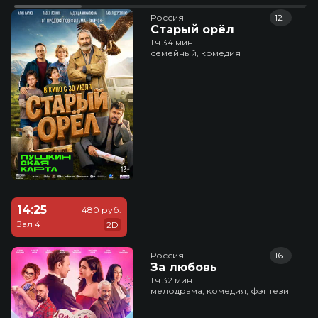
Россия
12+
Старый орёл
1 ч 34 мин
семейный, комедия
14:25
480 руб.
Зал 4
2D
Россия
16+
За любовь
1 ч 32 мин
мелодрама, комедия, фэнтези