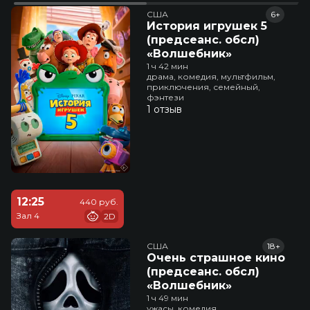
США
6+
История игрушек 5
(предсеанс. обсл)
«Волшебник»
1 ч 42 мин
драма, комедия, мультфильм,
приключения, семейный,
фэнтези
1 отзыв
12:25
440 руб.
Зал 4
2D
США
18+
Очень страшное кино
(предсеанс. обсл)
«Волшебник»
1 ч 49 мин
ужасы, комедия