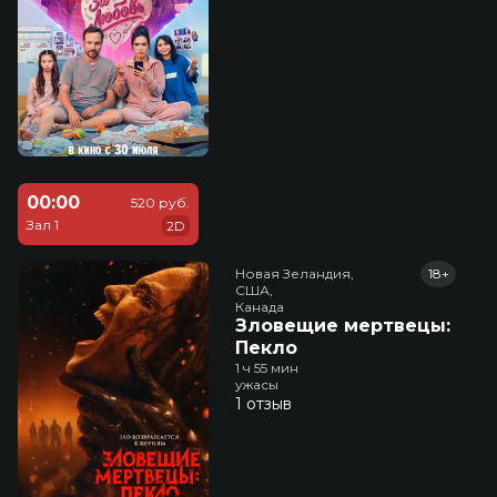
00:00
520 руб.
Зал 1
2D
Новая Зеландия,

18+
США,

Канада
Зловещие мертвецы:
Пекло
1 ч 55 мин
ужасы
1 отзыв