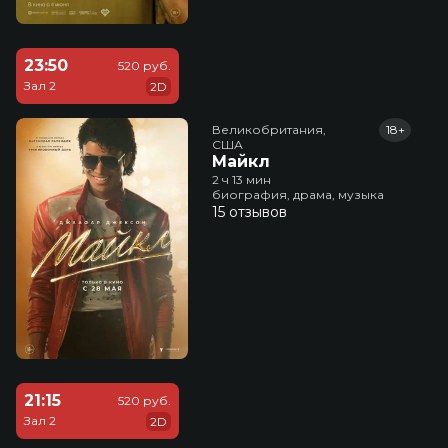
23:50
520 руб.
Зал 2
2D
Великобритания,

18+
США
Майкл
2 ч 13 мин
биография, драма, музыка
15 отзывов
21:15
520 руб.
Зал 2
2D