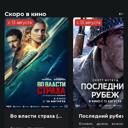
Скоро в кино
с 13 августа
с 13 августа
Во власти страха (18+)
Посл
боевик, драма, военный