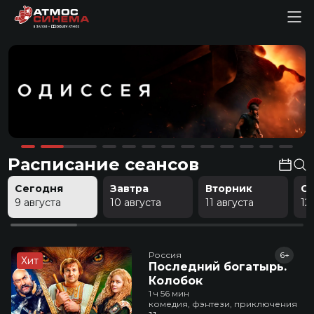
Расписание сеансов
Сегодня
Завтра
Вторник
С
9 августа
10 августа
11 августа
12
Россия
6+
Хит
Последний богатырь.
Колобок
1 ч 56 мин
комедия, фэнтези, приключения