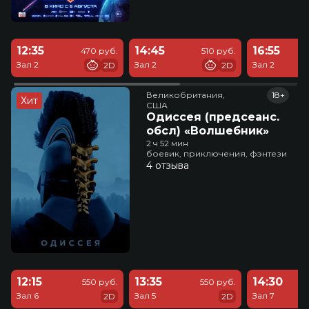
12:35
14:45
16:55
470 руб.
510 руб.
Зал 2
Зал 2
Зал 2
2D
2D
Великобритания,

18+
Хит
США
Одиссея (предсеанс.
обсл) «Волшебник»
2 ч 52 мин
боевик, приключения, фэнтези
4 отзыва
12:15
13:35
14:30
550 руб.
550 руб.
Зал 6
Зал 5
Зал 7
2D
2D