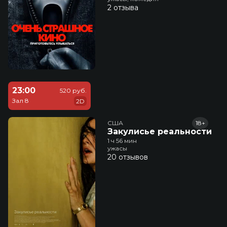
2 отзыва
23:00
520 руб.
Зал 8
2D
США
18+
Закулисье реальности
1 ч 56 мин
ужасы
20 отзывов