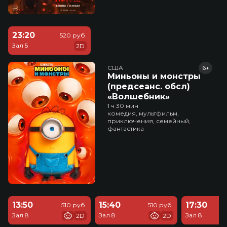
23:20
520 руб.
Зал 5
2D
США
6+
Миньоны и монстры
(предсеанс. обсл)
«Волшебник»
1 ч 30 мин
комедия, мультфильм,
приключения, семейный,
фантастика
13:50
15:40
17:30
510 руб.
510 руб.
Зал 8
Зал 8
Зал 8
2D
2D