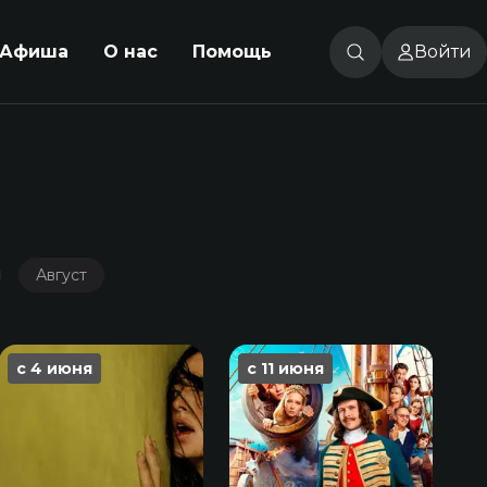
Афиша
О нас
Помощь
Войти
Август
с 4 июня
с 11 июня