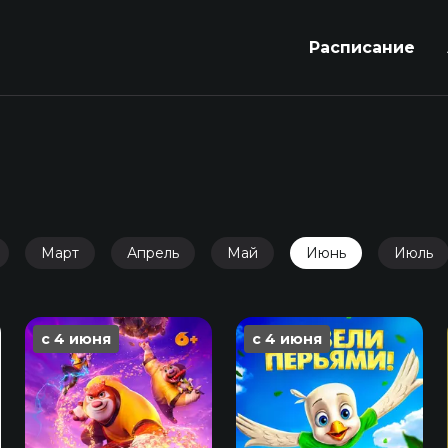
Расписание
Март
Апрель
Май
Июнь
Июль
с 4 июня
с 4 июня