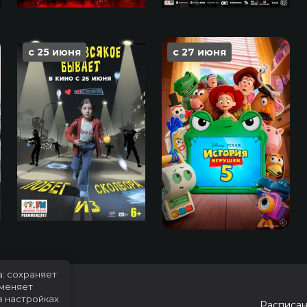
с 25 июня
с 27 июня
а: сохраняет
именяет
в настройках
Расписа