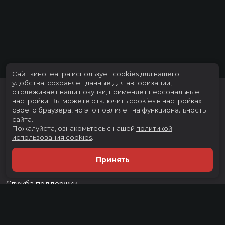
Сайт кинотеатра использует cookies для вашего
удобства: сохраняет данные для авторизации,
отслеживает ваши покупки, применяет персональные
настройки.
Вы можете отключить cookies в настройках
своего браузера, но это повлияет на функциональность
сайта.
Пожалуйста, ознакомьтесь с нашей
политикой
использования cookies
.
Расписание
Скоро в кино
Принять
Тарифы
Новости и акции
Служба поддержки
г. Тюмень, ул. Тимофея Чаркова, д. 60 ТРЦ "Тюмень Сити Молл", 3
этаж
тел.:
(3452) 21-74-74