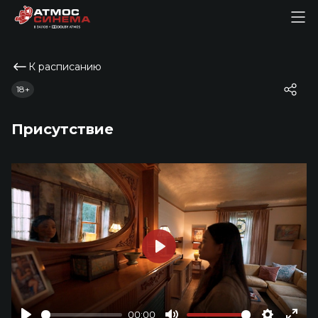
К расписанию
18+
Присутствие
Play
00:00