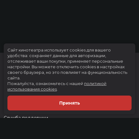
Сайт кинотеатра использует cookies для вашего
удобства: сохраняет данные для авторизации,
отслеживает ваши покупки, применяет персональные
настройки.
Вы можете отключить cookies в настройках
своего браузера, но это повлияет на функциональность
сайта.
Пожалуйста, ознакомьтесь с нашей
политикой
использования cookies
.
Расписание
Скоро в кино
Принять
Тарифы
Новости и акции
Служба поддержки
г. Тюмень, ул. Тимофея Чаркова, д. 60 ТРЦ "Тюмень Сити Молл", 3
этаж