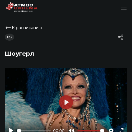
К расписанию
18+
Шоугерл
Play
00:00