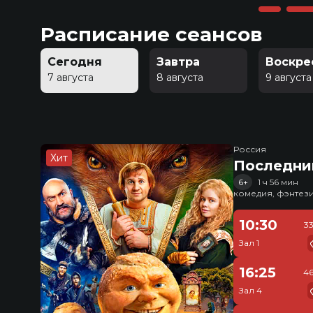
Расписание сеансов
Сегодня
Завтра
Воскре
7 августа
8 августа
9 августа
Россия
Хит
Последни
6+
1 ч 56 мин
комедия, фэнтез
10:30
3
Зал 1
16:25
46
Зал 4