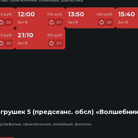
льм, приключения, семейный, фантастика
12:00
13:50
15:40
30 руб.
410 руб.
460 руб.
2D
Зал 8
2D
Зал 8
2D
Зал 8
21:10
10 руб.
510 руб.
2D
Зал 8
2D
грушек 5 (предсеанс. обсл) «Волшебни
мультфильм, приключения, семейный, фэнтези