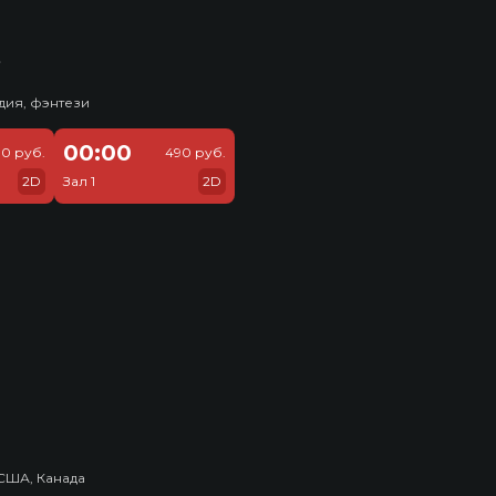
ь
дия, фэнтези
00:00
0 руб.
490 руб.
2D
Зал 1
2D
США, Канада