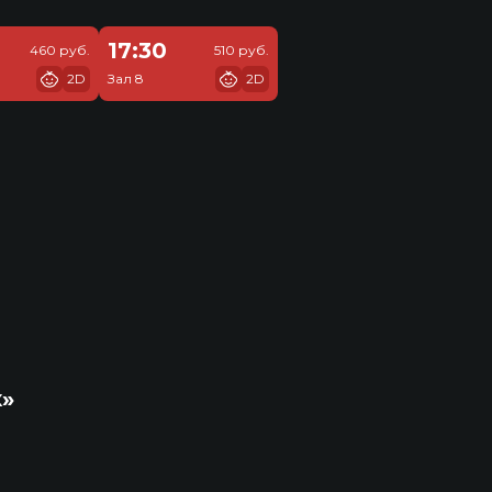
17:30
460 руб.
510 руб.
2D
Зал 8
2D
к»