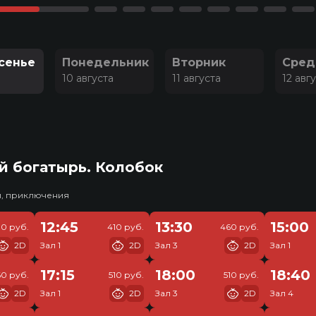
сенье
Понедельник
Вторник
Сред
10 августа
11 августа
12 авг
й богатырь. Колобок
и, приключения
12:45
13:30
15:00
30 руб.
410 руб.
460 руб.
2D
Зал 1
2D
Зал 3
2D
Зал 1
17:15
18:00
18:40
0 руб.
510 руб.
510 руб.
2D
Зал 1
2D
Зал 3
2D
Зал 4