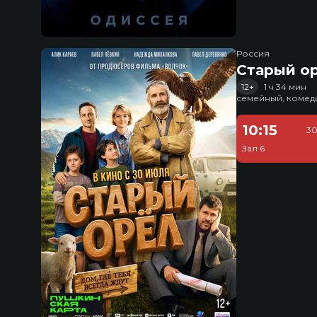
Россия
Старый о
12+
1 ч 34 мин
семейный, комед
10:15
30
Зал 6