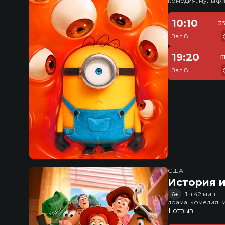
комедия, мультфи
10:10
3
Зал 8
19:20
5
Зал 8
США
История и
6+
1 ч 42 мин
драма, комедия, 
1 отзыв