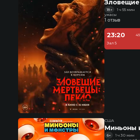
Зловещие
18+
1 ч 55 мин
ужасы
1 отзыв
23:20
49
Зал 5
США
Миньоны и
6+
1 ч 30 мин