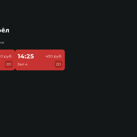
рёл
ия
14:25
0 руб.
430 руб.
2D
Зал 4
2D