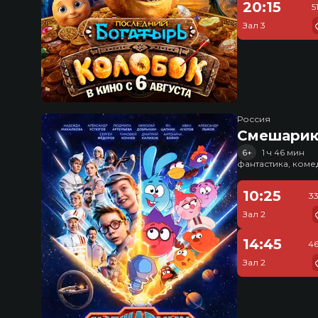
20:15
5
Зал 3
Россия
Смешарик
6+
1 ч 46 мин
фантастика, ком
10:25
3
Зал 2
14:45
46
Зал 2