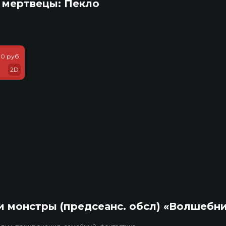
 мертвецы: Пекло
0 руб.
2D
 монстры (предсеанс. обсл) «Волшебн