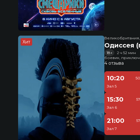
Великобритания
Хит
Одиссея (
18+
2 ч 52 мин
боевик, приключ
4 отзыва
10:20
50
Зал 5
15:30
5
Зал 6
21:00
5
Зал 7