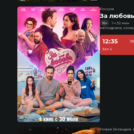
Россия
За любов
16+
1 ч 32 мин
мелодрама, коме
12:35
38
Зал 4
Новая Зеландия, 