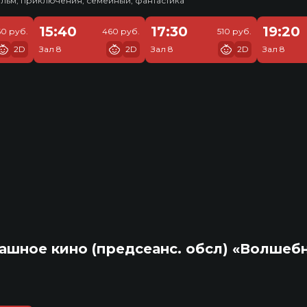
льм, приключения, семейный, фантастика
15:40
17:30
19:20
0 руб.
460 руб.
510 руб.
2D
Зал 8
2D
Зал 8
2D
Зал 8
ашное кино (предсеанс. обсл) «Волшеб