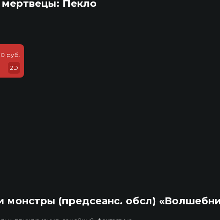
 мертвецы: Пекло
0 руб.
2D
 монстры (предсеанс. обсл) «Волшебн