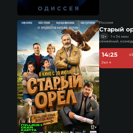
Россия
Старый о
12+
1 ч 34 мин
семейный, комед
14:25
43
Зал 4