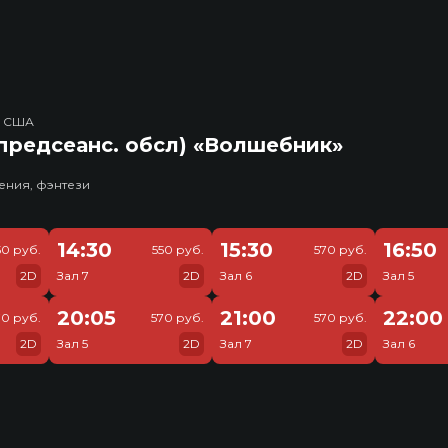
, США
предсеанс. обсл) «Волшебник»
ения, фэнтези
14:30
15:30
16:50
50 руб.
550 руб.
570 руб.
2D
Зал 7
2D
Зал 6
2D
Зал 5
20:05
21:00
22:00
70 руб.
570 руб.
570 руб.
2D
Зал 5
2D
Зал 7
2D
Зал 6