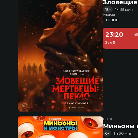
Зловещие
18+
1 ч 55 мин
ужасы
1 отзыв
23:20
49
Зал 5
США
Миньоны и
6+
1 ч 30 мин