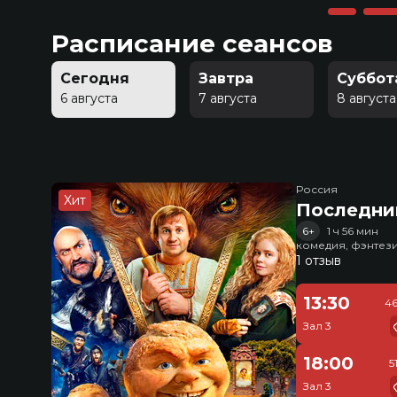
Расписание сеансов
Сегодня
Завтра
Суббот
6 августа
7 августа
8 августа
Россия
Хит
Последни
6+
1 ч 56 мин
комедия, фэнтез
1 отзыв
13:30
46
Зал 3
18:00
5
Зал 3