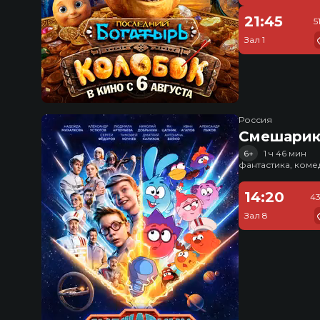
21:45
5
Зал 1
Россия
Смешарик
6+
1 ч 46 мин
фантастика, ком
14:20
43
Зал 8