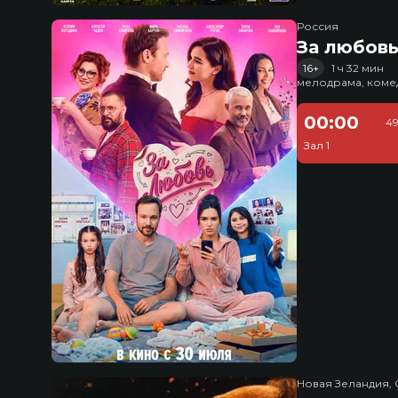
Россия
За любов
16+
1 ч 32 мин
мелодрама, коме
00:00
49
Зал 1
Новая Зеландия, 