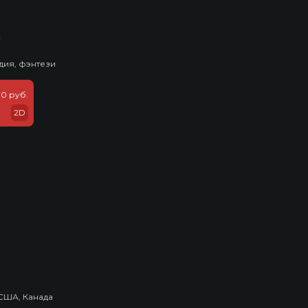
ь
дия, фэнтези
0 руб.
2D
США, Канада