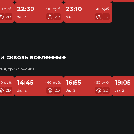
22:30
23:10
10 руб.
510 руб.
510 руб.
2D
Зал 3
2D
Зал 4
2D
и сквозь вселенные
едия, приключения
14:45
16:55
19:05
0 руб.
460 руб.
460 руб.
2D
Зал 2
2D
Зал 2
2D
Зал 2