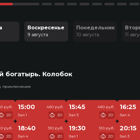
а
Воскресенье
Понедельник
Втор
9 августа
10 августа
11 авг
й богатырь. Колобок
и, приключения
15:00
15:45
16:25
0 руб.
460 руб.
460 руб.
2D
Зал 1
2D
Зал 3
2D
Зал 4
18:40
19:30
20:15
10 руб.
510 руб.
510 руб.
2D
Зал 4
2D
Зал 1
2D
Зал 3