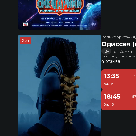
Великобритания
Хит
Одиссея (
18+
2 ч 52 мин
боевик, приключ
4 отзыва
13:35
5
Зал 5
18:45
5
Зал 6