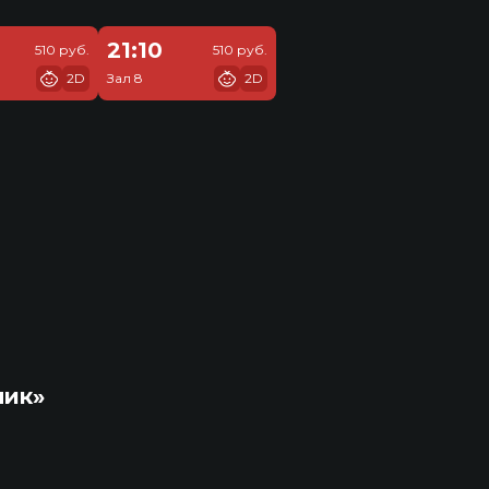
21:10
510 руб.
510 руб.
2D
Зал 8
2D
ник»