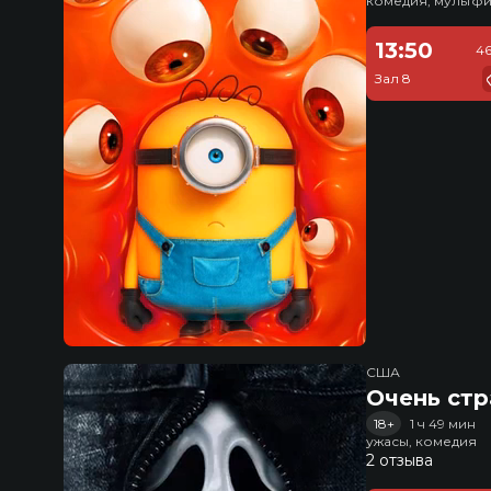
комедия, мультфи
13:50
46
Зал 8
США
Очень стр
18+
1 ч 49 мин
ужасы, комедия
2 отзыва