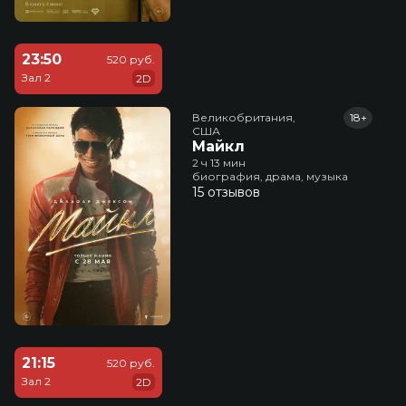
23:50
520 руб.
Зал 2
2D
Великобритания,

18+
США
Майкл
2 ч 13 мин
биография, драма, музыка
15 отзывов
21:15
520 руб.
Зал 2
2D