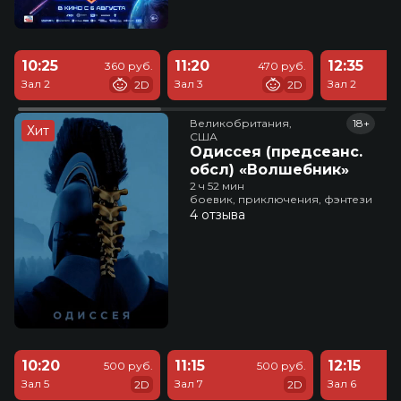
10:25
11:20
12:35
360 руб.
470 руб.
Зал 2
Зал 3
Зал 2
2D
2D
Великобритания,

18+
Хит
США
Одиссея (предсеанс.
обсл) «Волшебник»
2 ч 52 мин
боевик, приключения, фэнтези
4 отзыва
10:20
11:15
12:15
500 руб.
500 руб.
Зал 5
Зал 7
Зал 6
2D
2D