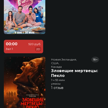
00:00
520 руб.
Зал 1
2D
Новая Зеландия,

18+
США,

Канада
Зловещие мертвецы:
Пекло
1 ч 55 мин
ужасы
1 отзыв