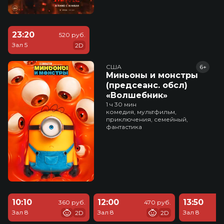
23:20
520 руб.
Зал 5
2D
США
6+
Миньоны и монстры
(предсеанс. обсл)
«Волшебник»
1 ч 30 мин
комедия, мультфильм,
приключения, семейный,
фантастика
10:10
12:00
13:50
360 руб.
470 руб.
Зал 8
Зал 8
Зал 8
2D
2D