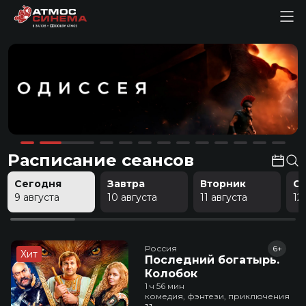
Расписание сеансов
Сегодня
Завтра
Вторник
С
9 августа
10 августа
11 августа
12
Россия
6+
Хит
Последний богатырь.
Колобок
1 ч 56 мин
комедия, фэнтези, приключения