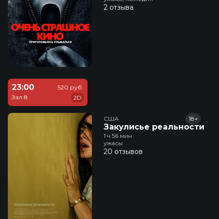
2 отзыва
23:00
520 руб.
Зал 8
2D
США
18+
Закулисье реальности
1 ч 56 мин
ужасы
20 отзывов