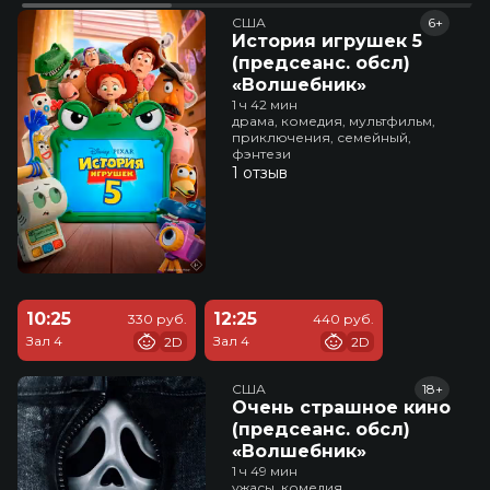
США
6+
История игрушек 5
(предсеанс. обсл)
«Волшебник»
1 ч 42 мин
драма, комедия, мультфильм,
приключения, семейный,
фэнтези
1 отзыв
10:25
12:25
330 руб.
440 руб.
Зал 4
Зал 4
2D
2D
США
18+
Очень страшное кино
(предсеанс. обсл)
«Волшебник»
1 ч 49 мин
ужасы, комедия