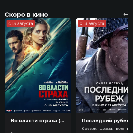
Скоро в кино
с 13 августа
с 13 августа
Во власти страха (18+)
Посл
боевик, драма, военный