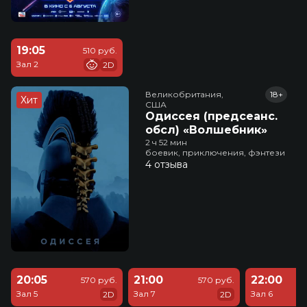
19:05
510 руб.
Зал 2
2D
Великобритания,

18+
Хит
США
Одиссея (предсеанс.
обсл) «Волшебник»
2 ч 52 мин
боевик, приключения, фэнтези
4 отзыва
20:05
21:00
22:00
570 руб.
570 руб.
Зал 5
Зал 7
Зал 6
2D
2D