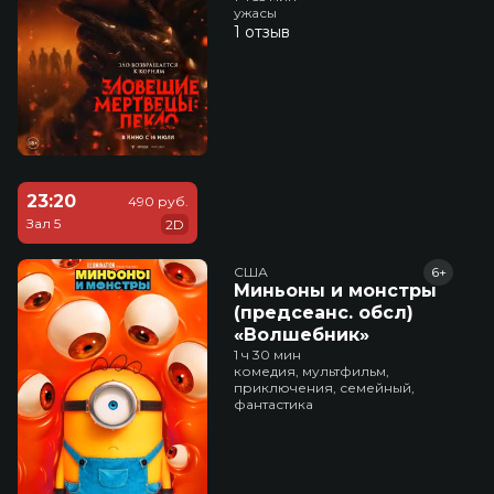
ужасы
1 отзыв
23:20
490 руб.
Зал 5
2D
США
6+
Миньоны и монстры
(предсеанс. обсл)
«Волшебник»
1 ч 30 мин
комедия, мультфильм,
приключения, семейный,
фантастика