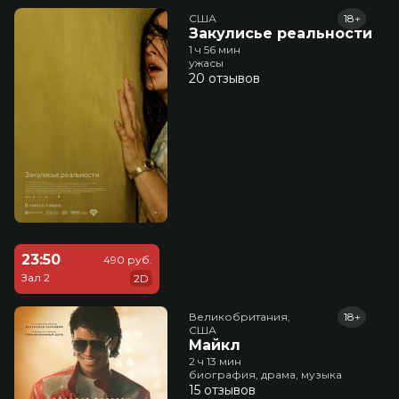
США
18+
Закулисье реальности
1 ч 56 мин
ужасы
20 отзывов
23:50
490 руб.
Зал 2
2D
Великобритания,

18+
США
Майкл
2 ч 13 мин
биография, драма, музыка
15 отзывов