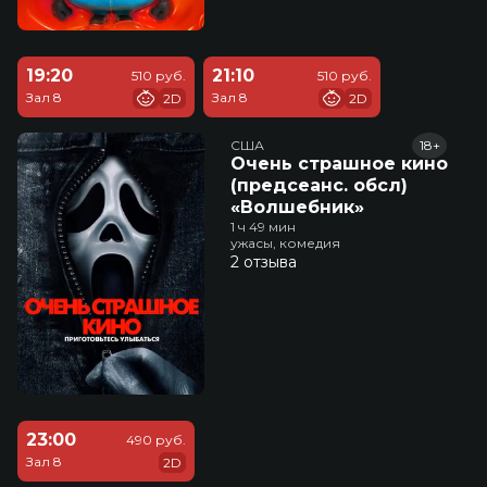
19:20
21:10
510 руб.
510 руб.
Зал 8
Зал 8
2D
2D
США
18+
Очень страшное кино
(предсеанс. обсл)
«Волшебник»
1 ч 49 мин
ужасы, комедия
2 отзыва
23:00
490 руб.
Зал 8
2D