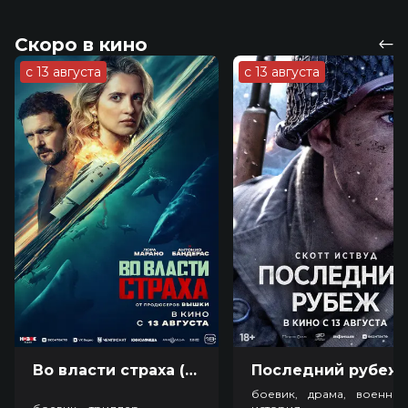
Скоро в кино
с 13 августа
с 13 августа
Во власти страха (18+)
Посл
боевик, драма, военный