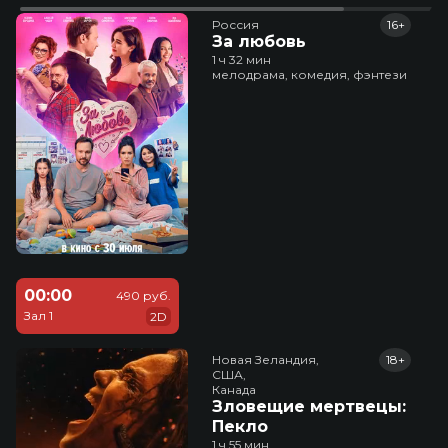
Россия
16+
За любовь
1 ч 32 мин
мелодрама, комедия, фэнтези
00:00
490 руб.
Зал 1
2D
Новая Зеландия,

18+
США,

Канада
Зловещие мертвецы:
Пекло
1 ч 55 мин