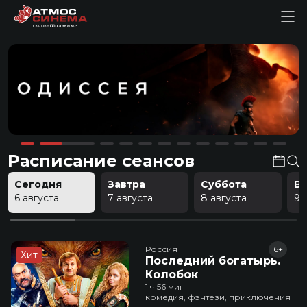
Расписание сеансов
Сегодня
Завтра
Суббота
В
6 августа
7 августа
8 августа
9 
Россия
6+
Хит
Последний богатырь.
Колобок
1 ч 56 мин
комедия, фэнтези, приключения