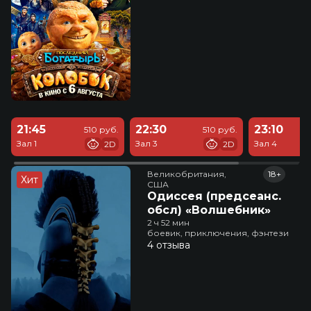
21:45
22:30
23:10
510 руб.
510 руб.
Зал 1
Зал 3
Зал 4
2D
2D
Великобритания,

18+
Хит
США
Одиссея (предсеанс.
обсл) «Волшебник»
2 ч 52 мин
боевик, приключения, фэнтези
4 отзыва