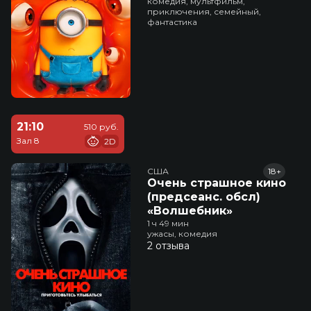
комедия, мультфильм,
приключения, семейный,
фантастика
21:10
510 руб.
Зал 8
2D
США
18+
Очень страшное кино
(предсеанс. обсл)
«Волшебник»
1 ч 49 мин
ужасы, комедия
2 отзыва