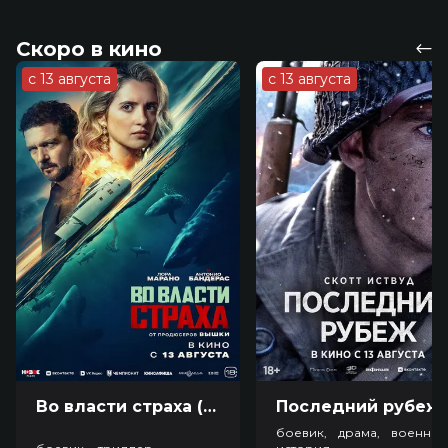
Скоро в кино
с 13 августа
с 13 августа
Во власти страха (18+)
Посл
боевик, драма, военный