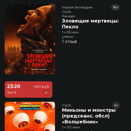
Новая Зеландия,

18+
США,

Канада
Зловещие мертвецы:
Пекло
1 ч 55 мин
ужасы
1 отзыв
23:20
490 руб.
Зал 5
2D
США
6+
Миньоны и монстры
(предсеанс. обсл)
«Волшебник»
1 ч 30 мин