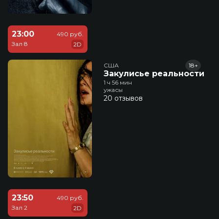
23:00
490 руб.
Зал 8
2D
США
18+
Закулисье реальности
1 ч 56 мин
ужасы
20 отзывов
23:50
490 руб.
Зал 2
2D