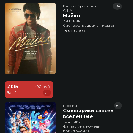
Великобритания,

18+
США
Майкл
2 ч 13 мин
биография, драма, музыка
15 отзывов
21:15
490 руб.
Зал 2
2D
Россия
6+
Смешарики сквозь
вселенные
1 ч 46 мин
фантастика, комедия,
приключения