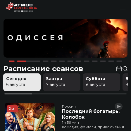
Расписание сеансов
Сегодня
Завтра
Суббота
В
6 августа
7 августа
8 августа
9 
Россия
6+
Хит
Последний богатырь.
Колобок
1 ч 56 мин
комедия, фэнтези, приключения