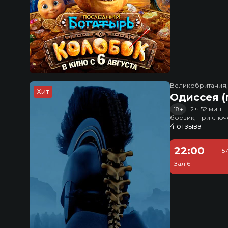
Великобритания
Хит
Одиссея (
18+
2 ч 52 мин
боевик, приключ
4 отзыва
22:00
5
Зал 6