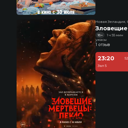
Новая Зеландия, 
Зловещие
18+
1 ч 55 мин
ужасы
1 отзыв
23:20
5
Зал 5