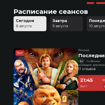
Расписание сеансов
Сегодня
Завтра
Понеде
8 августа
9 августа
10 август
Россия
Хит
Последни
6+
1 ч 56 мин
комедия, фэнтез
11 отзывов
21:45
5
Зал 1