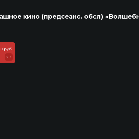
ашное кино (предсеанс. обсл) «Волшеб
20 руб.
2D