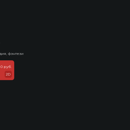
ь
дия, фэнтези
20 руб.
2D