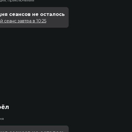
едия, приключения
дня сеансов не осталось
 сеанс завтра в 10:25
рёл
ия