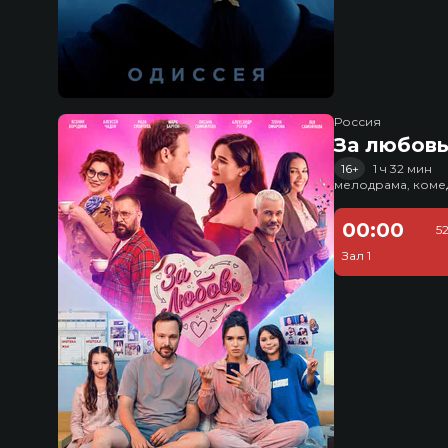
Россия
За любов
16+
1 ч 32 мин
мелодрама, коме
00:00
5
Зал 1