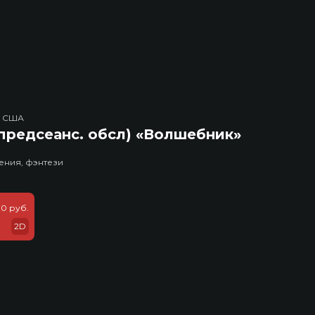
, США
предсеанс. обсл) «Волшебник»
ения, фэнтези
70 руб.
2D