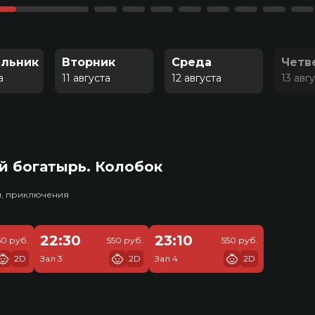
льник
Вторник
Среда
Четв
а
11 августа
12 августа
13 авг
й богатырь. Колобок
и, приключения
22:30
23:10
50 руб.
550 руб.
550 руб.
2D
Зал 3
2D
Зал 4
2D