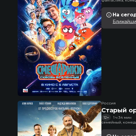
фантастика, ком
На сего
Ближайший
Россия
Старый о
12+
1 ч 34 мин
семейный, комед