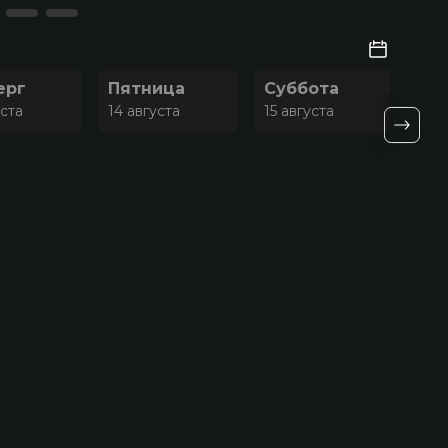
ерг
Пятница
Суббота
Во
уста
14 августа
15 августа
16 