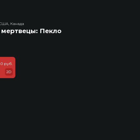
США, Канада
 мертвецы: Пекло
20 руб.
2D