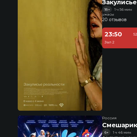
Закулисье
18+
1 ч 56 мин
ужасы
20 отзывов
23:50
5
Зал 2
Россия
Смешарик
6+
1 ч 46 мин