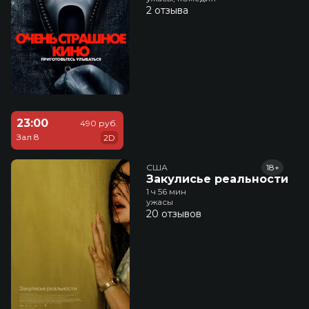
2 отзыва
23:00
490 руб.
Зал 8
2D
США
18+
Закулисье реальности
1 ч 56 мин
ужасы
20 отзывов