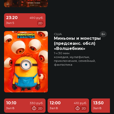
23:20
490 руб.
Зал 5
2D
США
6+
Миньоны и монстры
(предсеанс. обсл)
«Волшебник»
1 ч 30 мин
комедия, мультфильм,
приключения, семейный,
фантастика
10:10
12:00
13:50
330 руб.
410 руб.
Зал 8
Зал 8
Зал 8
2D
2D