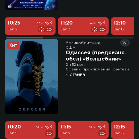
10:25
11:20
12:10
330 руб.
410 руб.
Зал 2
Зал 3
Зал 8
2D
2D
Великобритания,

18+
Хит
США
Одиссея (предсеанс.
обсл) «Волшебник»
2 ч 52 мин
боевик, приключения, фэнтези
4 отзыва
10:20
11:15
12:15
500 руб.
500 руб.
Зал 5
Зал 7
Зал 6
2D
2D