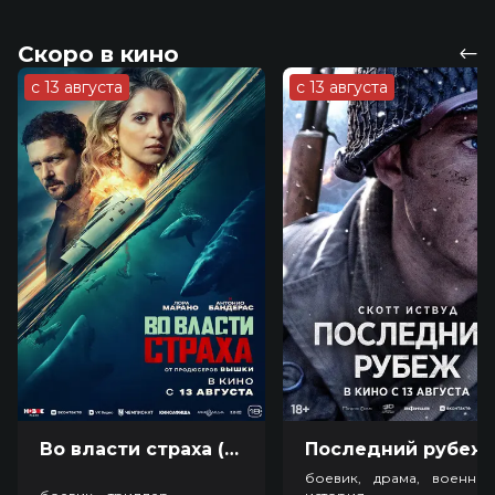
Скоро в кино
с 13 августа
с 13 августа
Во власти страха (18+)
Посл
боевик, драма, военный