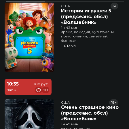
США
6+
История игрушек 5
(предсеанс. обсл)
«Волшебник»
1 ч 42 мин
драма, комедия, мультфильм,
приключения, семейный,
фэнтези
1 отзыв
10:35
300 руб.
Зал 4
2D
США
18+
Очень страшное кино
(предсеанс. обсл)
«Волшебник»
1 ч 49 мин
ужасы, комедия