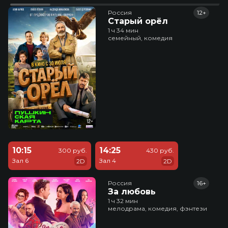
Россия
12+
Старый орёл
1 ч 34 мин
семейный, комедия
10:15
14:25
300 руб.
430 руб.
Зал 6
Зал 4
2D
2D
Россия
16+
За любовь
1 ч 32 мин
мелодрама, комедия, фэнтези