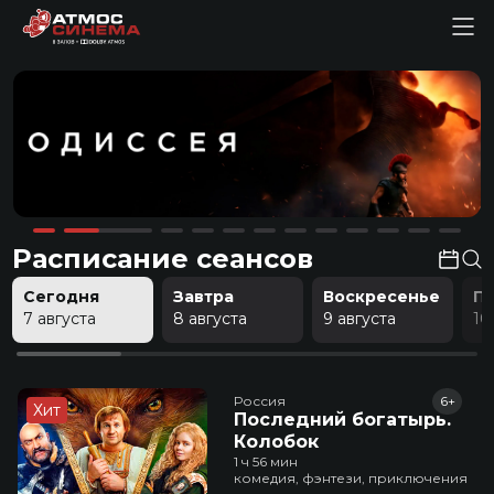
Расписание сеансов
Сегодня
Завтра
Воскресенье
П
7 августа
8 августа
9 августа
10
Россия
6+
Хит
Последний богатырь.
Колобок
1 ч 56 мин
комедия, фэнтези, приключения