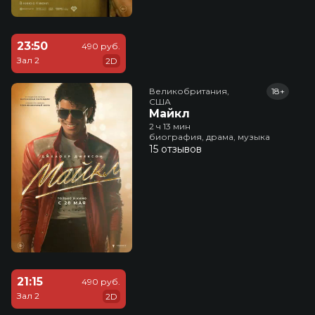
23:50
490 руб.
Зал 2
2D
Великобритания,

18+
США
Майкл
2 ч 13 мин
биография, драма, музыка
15 отзывов
21:15
490 руб.
Зал 2
2D