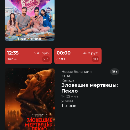
12:35
00:00
380 руб.
490 руб.
Зал 4
Зал 1
2D
2D
Новая Зеландия,

18+
США,

Канада
Зловещие мертвецы:
Пекло
1 ч 55 мин
ужасы
1 отзыв