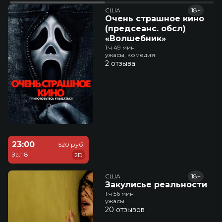
США
18+
Очень страшное кино
(предсеанс. обсл)
«Волшебник»
1 ч 49 мин
ужасы, комедия
2 отзыва
23:00
520 руб.
Зал 8
2D
США
18+
Закулисье реальности
1 ч 56 мин
ужасы
20 отзывов