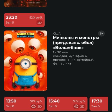
23:20
520 руб.
Зал 5
2D
США
6+
Миньоны и монстры
(предсеанс. обсл)
«Волшебник»
1 ч 30 мин
комедия, мультфильм,
приключения, семейный,
фантастика
13:50
15:40
17:30
510 руб.
510 руб.
Зал 8
Зал 8
Зал 8
2D
2D