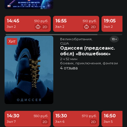
14:45
16:55
19:05
510 руб.
510 руб.
Зал 2
Зал 2
Зал 2
2D
2D
Великобритания,

18+
Хит
США
Одиссея (предсеанс.
обсл) «Волшебник»
2 ч 52 мин
боевик, приключения, фэнтези
4 отзыва
14:30
15:30
16:50
550 руб.
570 руб.
Зал 7
Зал 6
Зал 5
2D
2D