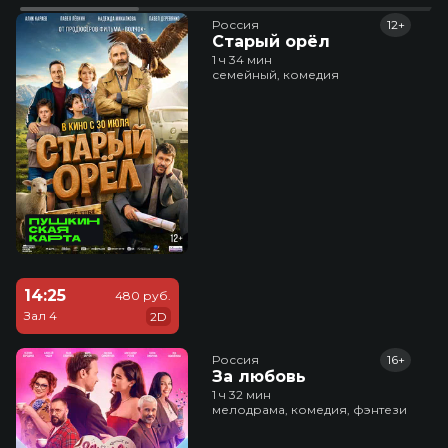
Россия
12+
Старый орёл
1 ч 34 мин
семейный, комедия
14:25
480 руб.
Зал 4
2D
Россия
16+
За любовь
1 ч 32 мин
мелодрама, комедия, фэнтези