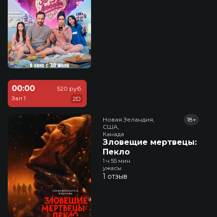
00:00
520 руб.
Зал 1
2D
Новая Зеландия,

18+
США,

Канада
Зловещие мертвецы:
Пекло
1 ч 55 мин
ужасы
1 отзыв