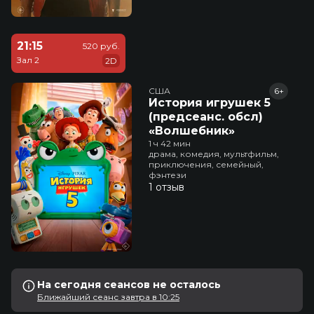
21:15
520 руб.
Зал 2
2D
США
6+
История игрушек 5
(предсеанс. обсл)
«Волшебник»
1 ч 42 мин
драма, комедия, мультфильм,
приключения, семейный,
фэнтези
1 отзыв
На сегодня сеансов не осталось
Ближайший сеанс завтра в 10:25