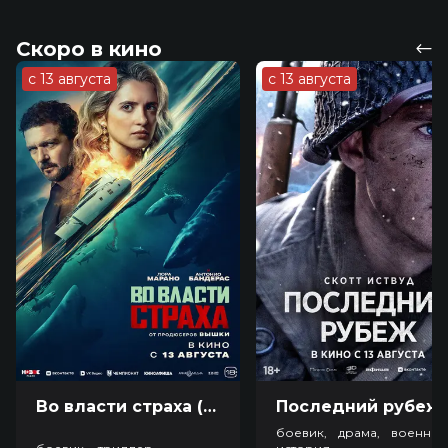
Скоро в кино
с 13 августа
с 13 августа
Во власти страха (18+)
Посл
боевик, драма, военный