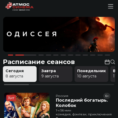
Расписание сеансов
Сегодня
Завтра
Понедельник
В
8 августа
9 августа
10 августа
11
Россия
6+
Хит
Последний богатырь.
Колобок
1 ч 56 мин
комедия, фэнтези, приключения