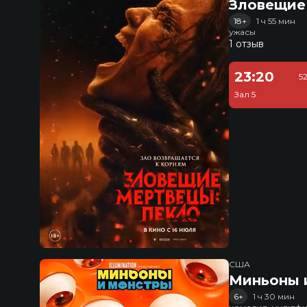
Зловещие
18+
1 ч 55 мин
ужасы
1 отзыв
23:20
5
Зал 5
США
Миньоны и
6+
1 ч 30 мин