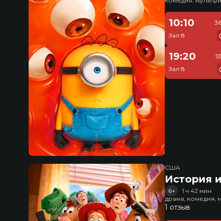
комедия, мультфи
10:10
3
Зал 8
19:20
5
Зал 8
США
История и
6+
1 ч 42 мин
драма, комедия, 
1 отзыв