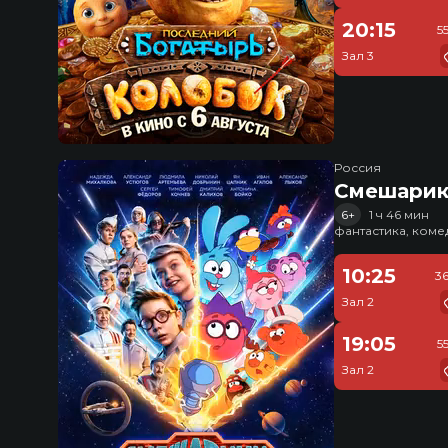
20:15
5
Зал 3
Россия
Смешарик
6+
1 ч 46 мин
фантастика, ком
10:25
3
Зал 2
19:05
5
Зал 2