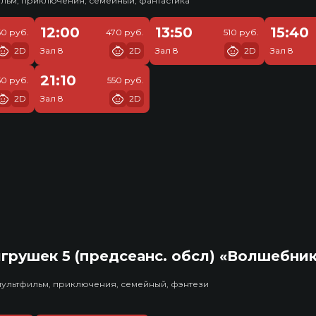
льм, приключения, семейный, фантастика
12:00
13:50
15:40
60 руб.
470 руб.
510 руб.
2D
Зал 8
2D
Зал 8
2D
Зал 8
21:10
50 руб.
550 руб.
2D
Зал 8
2D
грушек 5 (предсеанс. обсл) «Волшебни
мультфильм, приключения, семейный, фэнтези