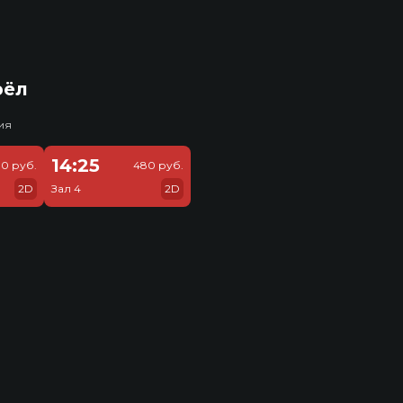
рёл
ия
14:25
30 руб.
480 руб.
2D
Зал 4
2D