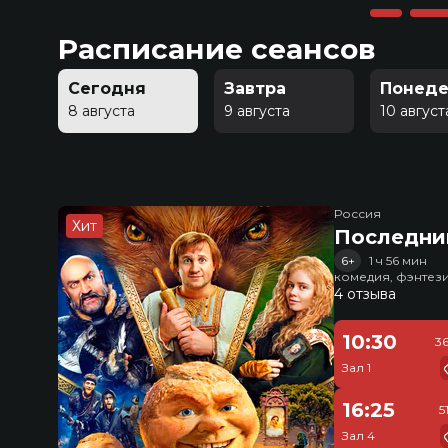
Расписание сеансов
Сегодня
Завтра
Понеде
8 августа
9 августа
10 август
Россия
Хит
Последни
6+
1 ч 56 мин
комедия, фэнтез
4 отзыва
10:30
3
Зал 1
16:25
5
Зал 4