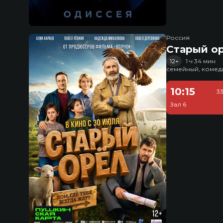
Россия
Старый о
12+
1 ч 34 мин
семейный, комед
10:15
3
Зал 6