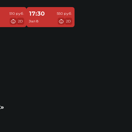
17:30
510 руб.
550 руб.
2D
Зал 8
2D
к»