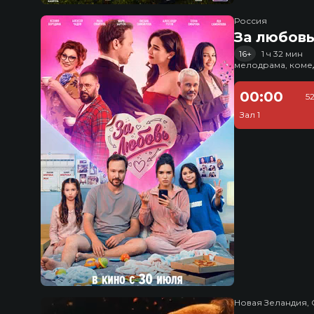
Россия
За любов
16+
1 ч 32 мин
мелодрама, коме
00:00
5
Зал 1
Новая Зеландия, 