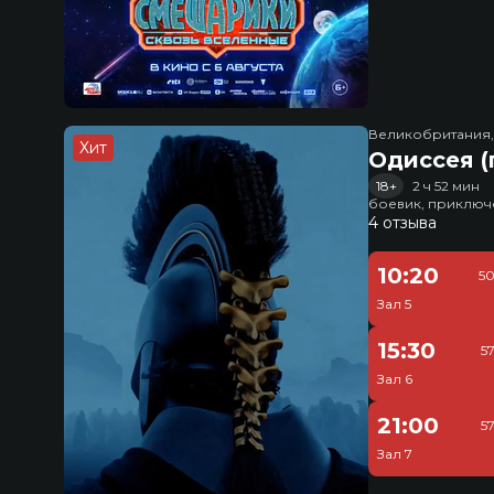
Великобритания
Хит
Одиссея (
18+
2 ч 52 мин
боевик, приключ
4 отзыва
10:20
50
Зал 5
15:30
5
Зал 6
21:00
5
Зал 7