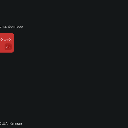
ь
дия, фэнтези
20 руб.
2D
США, Канада