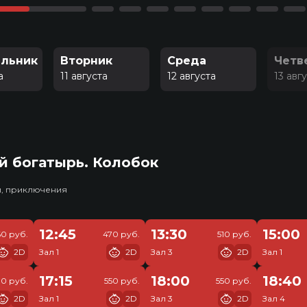
льник
Вторник
Среда
Четв
а
11 августа
12 августа
13 авг
й богатырь. Колобок
и, приключения
12:45
13:30
15:00
60 руб.
470 руб.
510 руб.
2D
Зал 1
2D
Зал 3
2D
Зал 1
17:15
18:00
18:40
10 руб.
550 руб.
550 руб.
2D
Зал 1
2D
Зал 3
2D
Зал 4