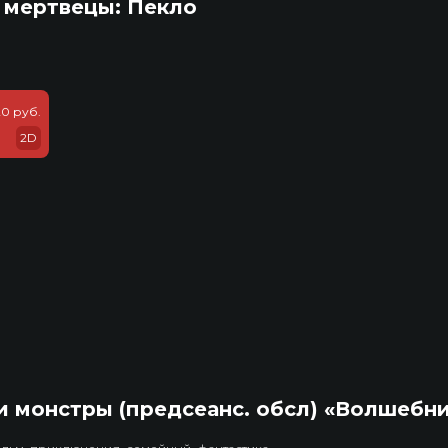
 мертвецы: Пекло
20 руб.
2D
 монстры (предсеанс. обсл) «Волшебн